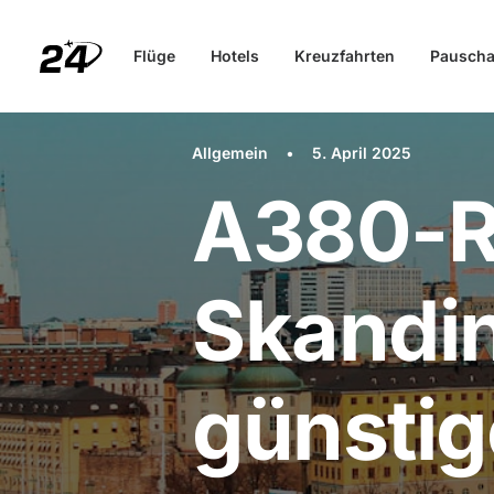
Flüge
Hotels
Kreuzfahrten
Pauscha
Allgemein
•
5. April 2025
A380-R
Skandin
günstig