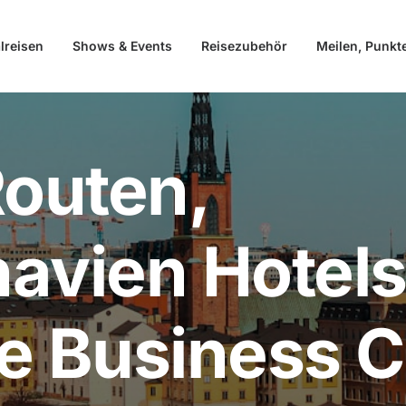
lreisen
Shows & Events
Reisezubehör
Meilen, Punkt
outen,
avien Hotels
e Business C