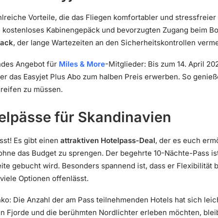
lreiche Vorteile, die das Fliegen komfortabler und stressfrei
.
kostenloses Kabinengepäck und bevorzugten Zugang beim Boar
rack
, der lange Wartezeiten an den Sicherheitskontrollen verme
endes Angebot für
Miles & More
-Mitglieder: Bis zum 14. April 2
 das Easyjet Plus Abo zum halben Preis erwerben. So genießen
 greifen zu müssen.
elpässe für Skandinavien
st! Es gibt einen
attraktiven Hotelpass-Deal
, der es euch erm
hne das Budget zu sprengen. Der begehrte 10-Nächte-Pass ist 
e gebucht wird. Besonders spannend ist, dass er Flexibilität bi
viele Optionen offenlässt.
nko: Die Anzahl der am Pass teilnehmenden Hotels hat sich leic
en Fjorde und die berühmten Nordlichter erleben möchten, blei