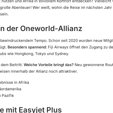
 nutzen und Afrika in stilvollem Komfort entdecken? Vielleicht
große Abenteuer! Wer weiß, wohin die Reise im nächsten Jahr ge
sein.
in der Oneworld-Allianz
 beeindruckendem Tempo. Schon seit 2020 wurden neue Mitgl
ügt.
Besonders spannend
: Fiji Airways öffnet den Zugang zu 
Hubs wie Hongkong, Tokyo und Sydney.
 dem Beitritt.
Welche Vorteile bringt das?
Neu gewonnene Route
sen innerhalb der Allianz noch attraktiver.
lebnisse in Afrika
 Nordamerika
m Pazifik
le mit Easyjet Plus