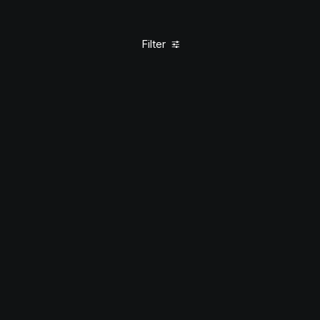
Filter
BUSINESS CLASS