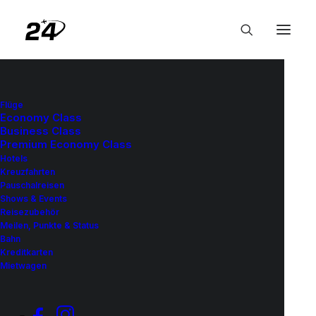
Flüge
Economy Class
Hotels
•
1. April 2026
Business Class
Premium Economy Class
Waldorf Astoria
Hotels
Kreuzfahrten
Bangkok: 220€ inkl.
Pauschalreisen
Shows & Events
Frühstück & Guthaben
Reisezubehör
Meilen, Punkte & Status
Bahn
Kreditkarten
Mietwagen