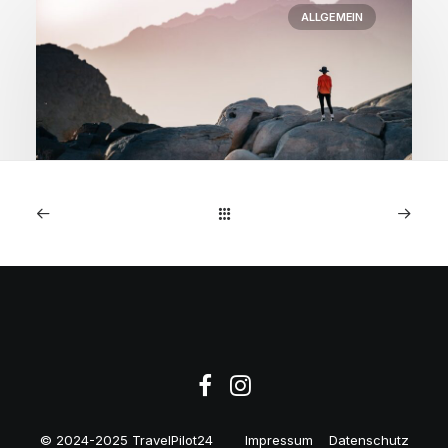
ALLGEMEIN
5. Oktober 2025
Wochenrückblick:
Statuspunkte bei
Miles&More und Pegasus
Deals“
© 2024-2025 TravelPilot24
Impressum
Datenschutz