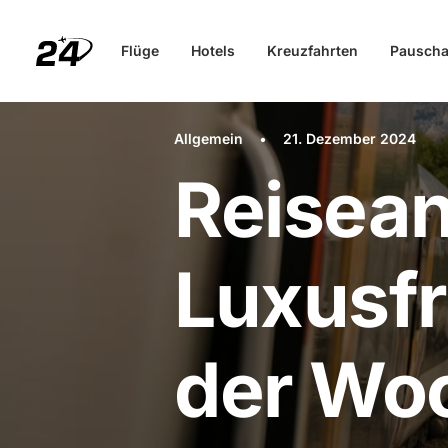
Flüge
Hotels
Kreuzfahrten
Pauscha
Allgemein
•
21. Dezember 2024
Reisea
Luxusf
der Wo