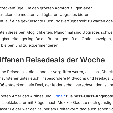
treckenflüge, um den größten Komfort zu genießen.
trecken die meisten verfügbaren Upgrades bieten.
ht, auf eine gewünschte Buchungsverfügbarkeit zu warten oder
eten dieselben Möglichkeiten. Manchmal sind Upgrades schw
fügbarkeiten gering. Da die Buchungen oft die Option anzeige
u bleiben und zu experimentieren.
riffenen Reisedeals der Woche
che Reisedeals, die schneller vergriffen waren, als man „Chec
aufsteher unter euch, insbesondere Mittwochs und Freitags. St
00€ entdecken – ein Deal, der leider schon verschwunden ist, b
 boten American Airlines und
Finnair
Business-Class-Angebot
 spektakulärer mit Flügen nach Mexiko-Stadt zu noch günstig
asst? Leider war der Zauber am Freitagvormittag auch schon v