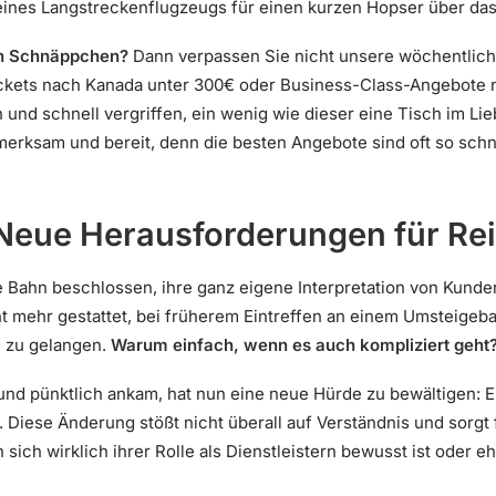
nes Langstreckenflugzeugs für einen kurzen Hopser über das
hen Schnäppchen?
Dann verpassen Sie nicht unsere wöchentliche
gtickets nach Kanada unter 300€ oder Business-Class-Angebote 
 und schnell vergriffen, ein wenig wie dieser eine Tisch im Lie
fmerksam und bereit, denn die besten Angebote sind oft so sch
Neue Herausforderungen für Re
he Bahn beschlossen, ihre ganz eigene Interpretation von Kunde
ht mehr gestattet, bei früherem Eintreffen an einem Umsteige
l zu gelangen.
Warum einfach, wenn es auch kompliziert geht
nd pünktlich ankam, hat nun eine neue Hürde zu bewältigen: 
. Diese Änderung stößt nicht überall auf Verständnis und sorgt
 sich wirklich ihrer Rolle als Dienstleistern bewusst ist oder e