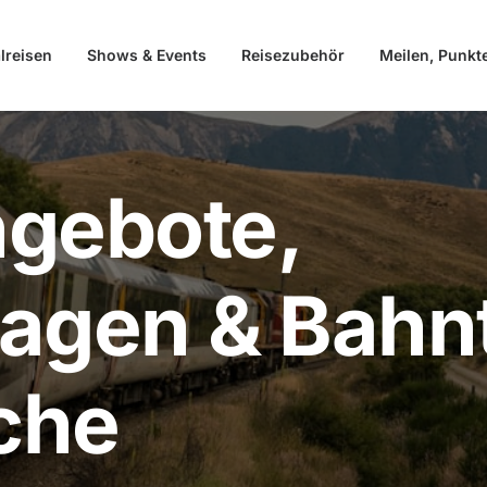
lreisen
Shows & Events
Reisezubehör
Meilen, Punkt
ngebote,
ragen & Bahn
che