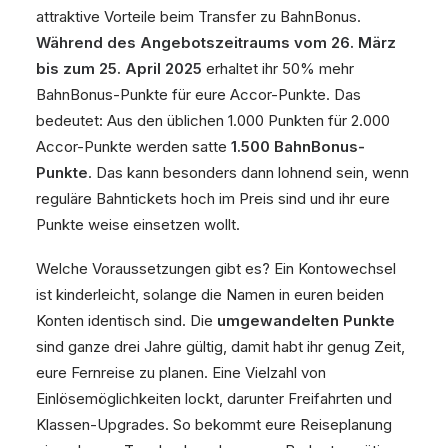
attraktive Vorteile beim Transfer zu BahnBonus.
Während des Angebotszeitraums vom 26. März
bis zum 25. April 2025
erhaltet ihr 50% mehr
BahnBonus-Punkte für eure Accor-Punkte. Das
bedeutet: Aus den üblichen 1.000 Punkten für 2.000
Accor-Punkte werden satte
1.500 BahnBonus-
Punkte
. Das kann besonders dann lohnend sein, wenn
reguläre Bahntickets hoch im Preis sind und ihr eure
Punkte weise einsetzen wollt.
Welche Voraussetzungen gibt es? Ein Kontowechsel
ist kinderleicht, solange die Namen in euren beiden
Konten identisch sind. Die
umgewandelten Punkte
sind ganze drei Jahre gültig, damit habt ihr genug Zeit,
eure Fernreise zu planen. Eine Vielzahl von
Einlösemöglichkeiten lockt, darunter Freifahrten und
Klassen-Upgrades. So bekommt eure Reiseplanung