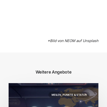
*Bild von
NEOM
auf
Unsplash
Weitere Angebote
MEILEN, PUNKTE & STATUS