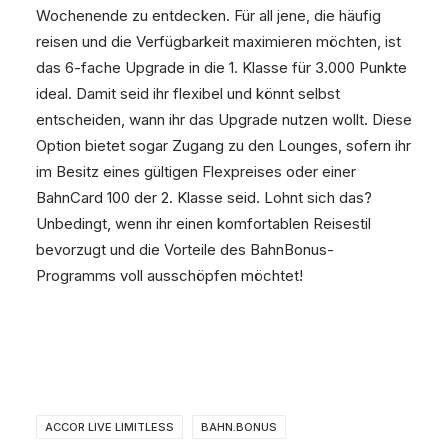
Wochenende zu entdecken. Für all jene, die häufig
reisen und die Verfügbarkeit maximieren möchten, ist
das 6-fache Upgrade in die 1. Klasse für 3.000 Punkte
ideal. Damit seid ihr flexibel und könnt selbst
entscheiden, wann ihr das Upgrade nutzen wollt. Diese
Option bietet sogar Zugang zu den Lounges, sofern ihr
im Besitz eines gültigen Flexpreises oder einer
BahnCard 100 der 2. Klasse seid. Lohnt sich das?
Unbedingt, wenn ihr einen komfortablen Reisestil
bevorzugt und die Vorteile des BahnBonus-
Programms voll ausschöpfen möchtet!
ACCOR LIVE LIMITLESS
BAHN.BONUS