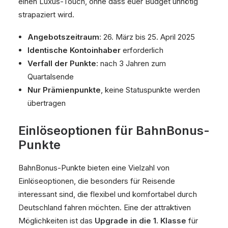
einen Luxus-Touch, ohne dass euer Budget unnötig
strapaziert wird.
Angebotszeitraum
: 26. März bis 25. April 2025
Identische Kontoinhaber
erforderlich
Verfall der Punkte
: nach 3 Jahren zum
Quartalsende
Nur Prämienpunkte
, keine Statuspunkte werden
übertragen
Einlöseoptionen für BahnBonus-
Punkte
BahnBonus-Punkte bieten eine Vielzahl von
Einlöseoptionen, die besonders für Reisende
interessant sind, die flexibel und komfortabel durch
Deutschland fahren möchten. Eine der attraktiven
Möglichkeiten ist das
Upgrade in die 1. Klasse
für