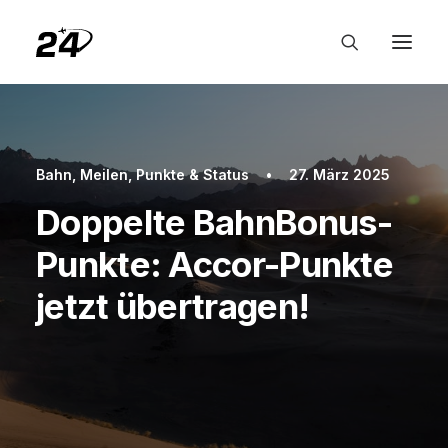
Bahn
,
Meilen, Punkte & Status
•
27. März 2025
Doppelte BahnBonus-
Punkte: Accor-Punkte
jetzt übertragen!