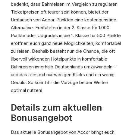
bedenkt, dass Bahnreisen im Vergleich zu regulären
Ticketpreisen oft teurer sein können, bietet der
Umtausch von Accor-Punkten eine kostengünstige
Alternative. Freifahrten in der 2. Klasse für 1.000
Punkte oder Upgrades in die 1. Klasse für 500 Punkte
eröffnen euch ganz neue Möglichkeiten, komfortabel
zu reisen. Deshalb besteht nun die Chance, die oft
übervoll wirkenden Hotelpunkte in komfortable
Bahnreisen innerhalb Deutschlands umzuwandeln –
und das alles mit nur wenigen Klicks und ein wenig
Geduld. So könnt ihr die Vorzüge beider Welten
optimal nutzen!
Details zum aktuellen
Bonusangebot
Das aktuelle Bonusangebot von Accor bringt euch