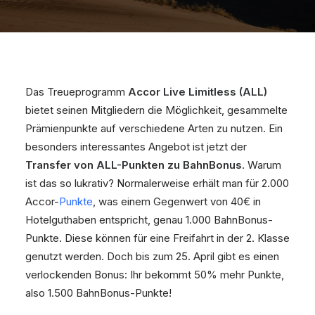
Das Treueprogramm
Accor Live Limitless (ALL)
bietet seinen Mitgliedern die Möglichkeit, gesammelte
Prämienpunkte auf verschiedene Arten zu nutzen. Ein
besonders interessantes Angebot ist jetzt der
Transfer von ALL-Punkten zu BahnBonus
. Warum
ist das so lukrativ? Normalerweise erhält man für 2.000
Accor-
Punkte
, was einem Gegenwert von 40€ in
Hotelguthaben entspricht, genau 1.000 BahnBonus-
Punkte. Diese können für eine Freifahrt in der 2. Klasse
genutzt werden. Doch bis zum 25. April gibt es einen
verlockenden Bonus: Ihr bekommt 50% mehr Punkte,
also 1.500 BahnBonus-Punkte!