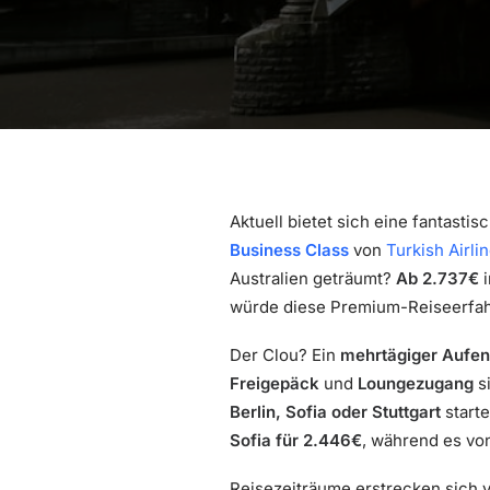
Aktuell bietet sich eine fantasti
Business Class
von
Turkish Airli
Australien geträumt?
Ab 2.737€
i
würde diese Premium-Reiseerfahru
Der Clou? Ein
mehrtägiger Aufent
Freigepäck
und
Loungezugang
si
Berlin, Sofia oder Stuttgart
starte
Sofia für 2.446€
, während es v
Reisezeiträume erstrecken sich 