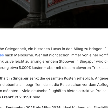
sche Gelegenheit, ein bisschen Luxus in den Alltag zu bringen: F
nes
nach Melbourne. Wer hat nicht schon immer von einer komf
nklusive leicht zu arrangierendem Stopover in Singapur wird 
ng etwa 5.000€ kosten – aber mit diesem cleveren Trick ist si
halt in Singapur
senkt die gesamten Kosten erheblich. Angen
nd ebenfalls inbegriffen, damit die Reise schon vor dem Abflug
n möchten – viele deutsche Flughäfen bieten attraktive Preis
on
Frankfurt 2.859€
sind.
von
September 2025 bis März 2026
, ideal für jene, die Flexibi