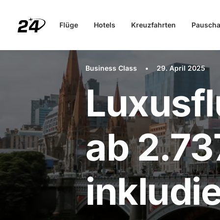
Flüge
Hotels
Kreuzfahrten
Pauscha
Business Class
•
29. April 2025
Luxusf
ab 2.73
inkludie