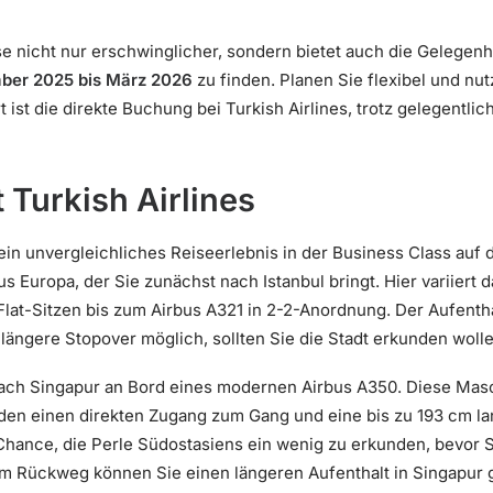
e nicht nur erschwinglicher, sondern bietet auch die Gelegenh
ber 2025 bis März 2026
zu finden. Planen Sie flexibel und nu
 ist die direkte Buchung bei Turkish Airlines, trotz gelegentl
 Turkish Airlines
ein unvergleichliches Reiseerlebnis in der Business Class au
s Europa, der Sie zunächst nach Istanbul bringt. Hier variiert 
lat-Sitzen bis zum Airbus A321 in 2-2-Anordnung. Der Aufenthal
längere Stopover möglich, sollten Sie die Stadt erkunden wolle
nach Singapur an Bord eines modernen Airbus A350. Diese Masch
en einen direkten Zugang zum Gang und eine bis zu 193 cm lan
 Chance, die Perle Südostasiens ein wenig zu erkunden, bevor Si
m Rückweg können Sie einen längeren Aufenthalt in Singapur 