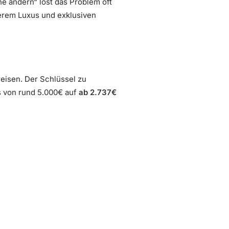
e ändern“ löst das Problem oft
derem Luxus und exklusiven
reisen. Der Schlüssel zu
s von rund 5.000€ auf
ab 2.737€