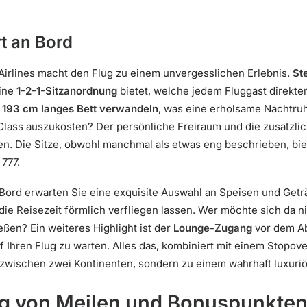
t an Bord
Airlines macht den Flug zu einem unvergesslichen Erlebnis.
Ste
eine
1-2-1-Sitzanordnung
bietet, welche jedem Fluggast direkt
u
193 cm langes Bett verwandeln
, was eine erholsame Nachtruh
Class auszukosten? Der persönliche Freiraum und die zusätzlic
n. Die Sitze, obwohl manchmal als etwas eng beschrieben, bie
 777.
Bord erwarten Sie eine exquisite Auswahl an Speisen und Getr
die Reisezeit förmlich verfliegen lassen. Wer möchte sich da n
ßen? Ein weiteres Highlight ist der
Lounge-Zugang
vor dem Ab
f Ihren Flug zu warten. Alles das, kombiniert mit einem Stopove
zwischen zwei Kontinenten, sondern zu einem wahrhaft luxuriö
g von Meilen und Bonuspunkte