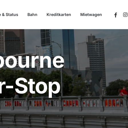
e & Status
Bahn
Kreditkarten
Mietwagen
bourne
r-Stop