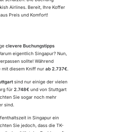
h Airlines. Bereit, Ihre Koffer
aus Preis und Komfort!
ige
clevere Buchungstipps
Warum eigentlich Singapur? Nun,
verpassen sollte! Während
e mit diesem Kniff nur
ab 2.737€
.
ttgart
sind nur einige der vielen
urg für
2.748€
und von Stuttgart
chten Sie sogar noch mehr
r sind.
enthaltszeit in Singapur ein
chten Sie jedoch, dass die TK-