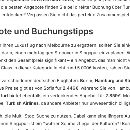
die besten Angebote finden Sie bei direkter Buchung über Turkis
 entdecken? Verpassen Sie nicht das perfekte Zusammenspiel 
ote und Buchungstipps
Ihren Luxusflug nach Melbourne zu ergattern, sollten Sie ein
t darin, einen mehrtägigen Stopover in Singapur einzuplanen. 
nkt den Gesamtpreis signifikant – ein Angebot, das man nicht 
Class in dieser Kategorie leicht rund 5.000€ kosten, zahlen Si
von verschiedenen deutschen Flughäfen:
Berlin, Hamburg und Stu
ve Preise gibt es von Sofia für
2.446€
, während Sie von Hamb
furt
bietet ebenfalls ein verlockendes Angebot für
2.859€
. Mö
bei
Turkish Airlines
, da andere Anbieter nur unwesentlich billige
h, die Multi-Stop-Suche zu nutzen. Dabei kann eine längere Auf
nn Singapur ist ein *wahrer Schmelztiegel der Kulturen*! Bea