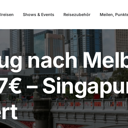
lreisen
Shows & Events
Reisezubehör
Meilen, Punkt
lug nach Mel
7€ – Singapu
rt