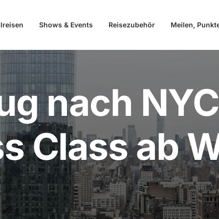
lreisen
Shows & Events
Reisezubehör
Meilen, Punkt
lug nach NYC
s Class ab W