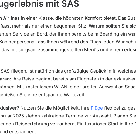
lugerlebnis mit SAS
 Airlines
in einer Klasse, die höchsten Komfort bietet. Das Bu
fasst mehr als nur einen bequemen Sitz.
Warum sollten Sie si
enten Service an Bord, der Ihnen bereits beim Boarding ein w
abinenpersonal, das Ihnen während des Flugs jeden Wunsch v
s, das mit sorgsam zusammengestellten Menüs und einem erle
t SAS fliegen, ist natürlich das großzügige Gepäcklimit, welch
aran:
Ihre Reise beginnt bereits am Flughafen in der exklusive
können. Mit kostenlosem WLAN, einer breiten Auswahl an Sna
enießen Sie eine entspannte Wartezeit.
klusiver?
Nutzen Sie die Möglichkeit, Ihre
Flüge
flexibel zu ges
uar 2025 stehen zahlreiche Termine zur Auswahl. Planen Sie 
genden Reiseerfahrung verzaubern. Ein luxuriöser Start in Ihre
und entspannen.