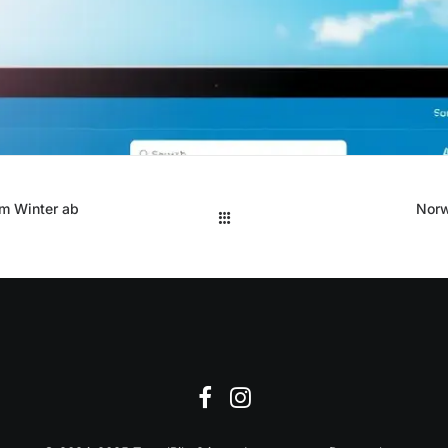
im Winter ab
Norw