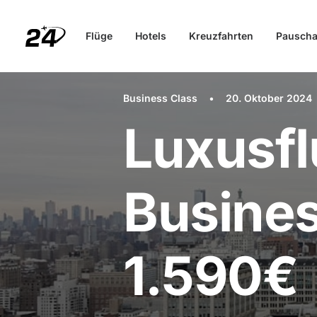
Flüge
Hotels
Kreuzfahrten
Pauscha
Business Class
•
20. Oktober 2024
Luxusf
Busines
1.590€