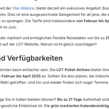
lied der
Star Alliance
, bietet derzeit ein exklusives Angebot: Bu
lm. Dies ist eine ausgezeichnete Gelegenheit für all jene, die
 zu sprengen. Die Tarife sind insbesondere
von Februar bis Ap
h im Juni.
ender markiert und ermöglichen flexible Reisedaten von bis zu
2
kt auf der LOT-Website. Warum nicht gleich zuschlagen?
nd Verfügbarkeiten
önnten kaum einfacher sein. Die
LOT Polish Airlines
bieten Ihn
n
Februar bis April 2025
an. Sollten Sie also planen, die indisch
 Wahl getroffen. Und hin und wieder finden sich sogar Termin
ange Sie in Indien bleiben können?
Bis zu 21 Tage
Aufenthalt sind
gessliche Erlebnisse ist. Die
grün markierten Kalendereinträ