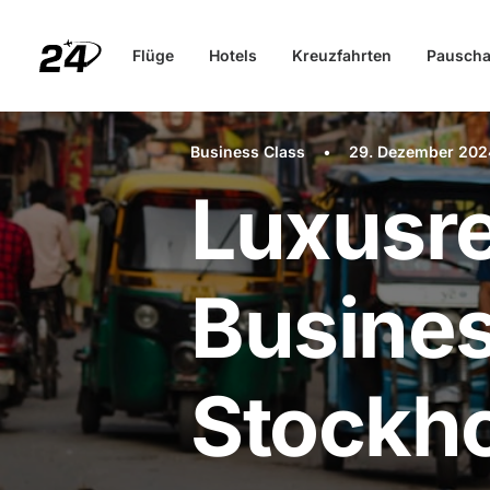
Flüge
Hotels
Kreuzfahrten
Pauscha
Business Class
•
29. Dezember 202
Luxusre
Busines
Stockh