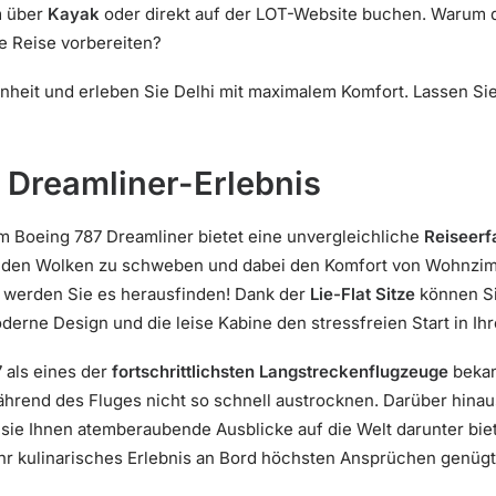
m über
Kayak
oder direkt auf der LOT-Website buchen. Warum da
se Reise vorbereiten?
enheit und erleben Sie Delhi mit maximalem Komfort. Lassen Sie
 Dreamliner-Erlebnis
 im Boeing 787 Dreamliner bietet eine unvergleichliche
Reiseerf
ber den Wolken zu schweben und dabei den Komfort von Wohnzi
 werden Sie es herausfinden! Dank der
Lie-Flat Sitze
können Si
rne Design und die leise Kabine den stressfreien Start in Ihre
 als eines der
fortschrittlichsten Langstreckenflugzeuge
bekan
ährend des Fluges nicht so schnell austrocknen. Darüber hina
 sie Ihnen atemberaubende Ausblicke auf die Welt darunter bie
 Ihr kulinarisches Erlebnis an Bord höchsten Ansprüchen genügt