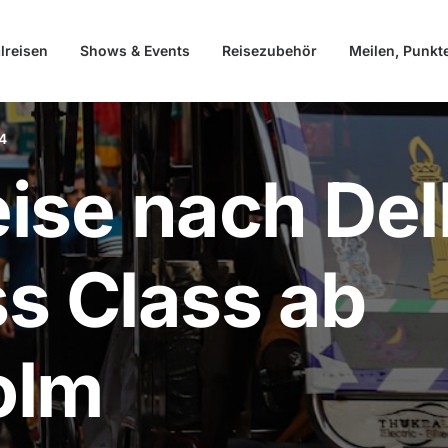
lreisen
Shows & Events
Reisezubehör
Meilen, Punkt
4
ise nach Del
s Class ab
olm