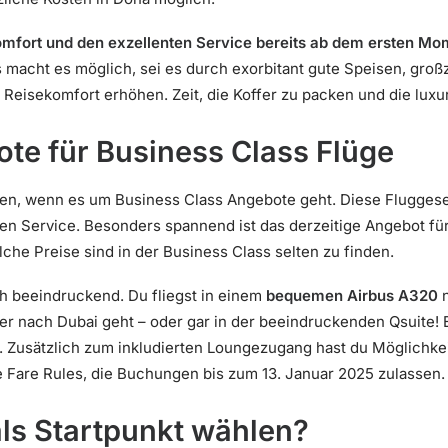
mfort und den exzellenten Service bereits ab dem ersten Mo
 macht es möglich, sei es durch exorbitant gute Speisen, gro
n Reisekomfort erhöhen. Zeit, die Koffer zu packen und die lux
te für Business Class Flüge
en, wenn es um Business Class Angebote geht. Diese Fluggesell
igen Service. Besonders spannend ist das derzeitige Angebot fü
che Preise sind in der Business Class selten zu finden.
ich beeindruckend. Du fliegst in einem
bequemen Airbus A320
n
er nach Dubai geht – oder gar in der beeindruckenden Qsuite! E
. Zusätzlich zum inkludierten Loungezugang hast du Möglichke
e Fare Rules, die Buchungen bis zum 13. Januar 2025 zulassen.
ls Startpunkt wählen?