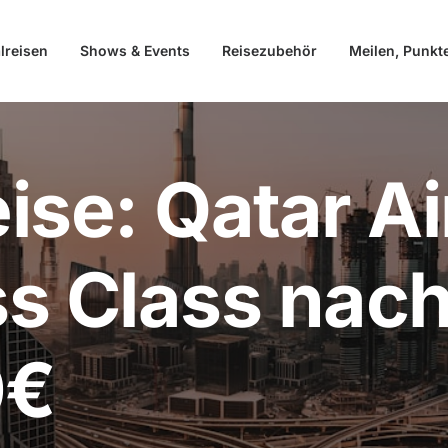
lreisen
Shows & Events
Reisezubehör
Meilen, Punkt
ise: Qatar A
s Class nach
0€