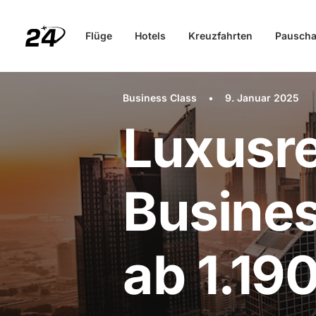
Flüge
Hotels
Kreuzfahrten
Pauscha
Business Class
•
9. Januar 2025
Luxusre
Busines
ab 1.19