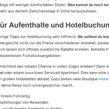
dings mit weniger komfortablen Sitzen.
Was kannst du noch tu
mehr aus deinem Zwischenstopp in Doha herauszuholen.
für Aufenthalte und Hotelbuchu
inige Tipps zur Hotelbuchung sehr hilfreich.
Wo solltest du be
Vergleiche nicht nur die Preise verschiedener Anbieter, sond
h lassen sich oftmals zusätzliche Rabatte erzielen. Beliebte Po
u kostenlosen Frühstücksangeboten.
möchtest den lokalen Charme in vollen Zügen erleben? Dann 
el
oder einem luxuriösen Serviced Apartment. Dies kann eine 
en großen Hotelketten abhebt. Dazu bieten viele Boutique-
Hotel
e deine Reise noch unvergesslicher macht.
Hotels frühzeitig
pfehlungen von Reisenden
n, um die besten Angebote zu finden