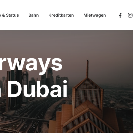
e & Status
Bahn
Kreditkarten
Mietwagen
irways
 Dubai