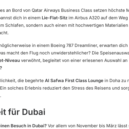
es an Bord von Qatar Airways Business Class setzen höchste M
spannst dich in einem
Lie-Flat-Sitz
im Airbus A320 auf dem Weg n
um Schlafen, sondern auch einen mit hochwertigen Materialien 
acht.
möglicherweise in einem Boeing 787 Dreamliner, erwarten dich
was macht den Flug noch unwiderstehlicher? Die Speisenauswah
met-Niveau
verwöhnt, begleitet von einer erlesenen Auswahl an
?
glichkeit, die begehrte
Al Safwa First Class Lounge
in Doha zu 
. Ein solches Erlebnis reduziert den Stress des Reisens und sorg
.
it für Dubai
 einen Besuch in Dubai?
Vor allem von November bis März lässt 