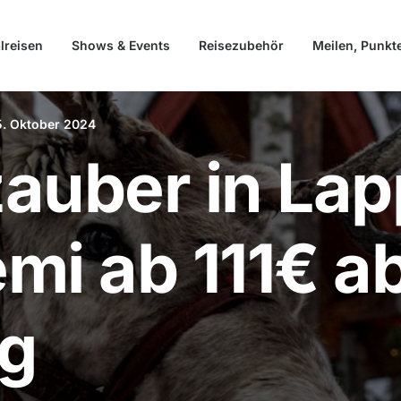
lreisen
Shows & Events
Reisezubehör
Meilen, Punkt
5. Oktober 2024
auber in Lap
mi ab 111€ a
rg