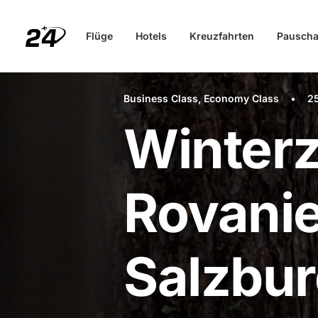
Flüge
Hotels
Kreuzfahrten
Pauscha
Business Class
,
Economy Class
•
2
Winterz
Rovanie
Salzbu