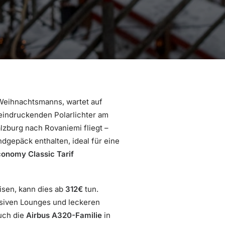
Weihnachtsmanns, wartet auf
eindruckenden Polarlichter am
lzburg nach Rovaniemi fliegt –
ndgepäck enthalten, ideal für eine
onomy Classic Tarif
isen, kann dies ab
312€
tun.
lusiven Lounges und leckeren
uch die
Airbus A320-Familie
in