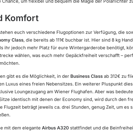
e Chance, um flexibel und bequem die Magie der Polarlichter z
d Komfort
tehen euch verschiedene Flugoptionen zur Verfügung, die sowoh
nomy Class
, die bereits ab 111€ buchbar ist. Hier sind 8 kg Ha
alls ihr jedoch mehr Platz für eure Wintergarderobe benötigt, kö
trecke wählen, was euch mehr Gepäckfreiheit verschafft – perf
 möchten.
n gibt es die Möglichkeit, in der
Business Class
ab 312€ zu fli
 Luxus eines freien Nebensitzes. Ein weiterer Pluspunkt dies
klusive Loungezugang am Wiener Flughafen. Aber was bedeute
Sitze identisch mit denen der Economy sind, wird durch den f
e Flugzeit beträgt jeweils ca. drei Stunden, genug Zeit, um es
eßen.
se mit dem elegante
Airbus A320
stattfindet und die Beinfreih