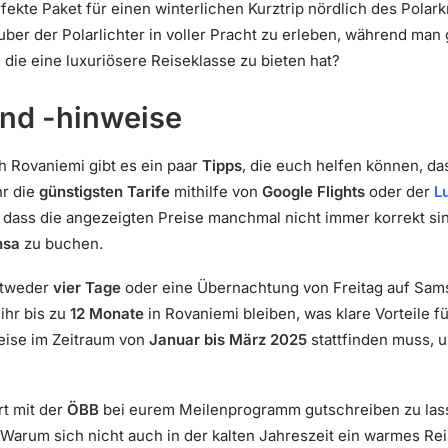
ekte Paket für einen winterlichen Kurztrip nördlich des Polark
ber der Polarlichter in voller Pracht zu erleben, während man 
die eine luxuriösere Reiseklasse zu bieten hat?
nd -hinweise
h Rovaniemi gibt es ein paar
Tipps
, die euch helfen können, da
hr die
günstigsten Tarife
mithilfe von
Google Flights
oder der
L
 dass die angezeigten Preise manchmal nicht immer korrekt sind
nsa
zu buchen.
ntweder
vier Tage
oder eine Übernachtung von Freitag auf Sam
 ihr bis zu
12 Monate
in Rovaniemi bleiben, was klare Vorteile fü
Reise im Zeitraum von
Januar bis März 2025
stattfinden muss, 
rt mit der
ÖBB
bei eurem Meilenprogramm gutschreiben zu lassen
 Warum sich nicht auch in der kalten Jahreszeit ein warmes R