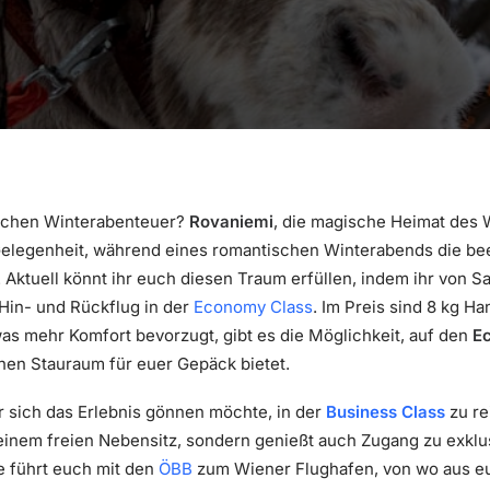
lichen Winterabenteuer?
Rovaniemi
, die magische Heimat des 
e Gelegenheit, während eines romantischen Winterabends die be
Aktuell könnt ihr euch diesen Traum erfüllen, indem ihr von Sa
Hin- und Rückflug in der
Economy Class
. Im Preis sind 8 kg Ha
twas mehr Komfort bevorzugt, gibt es die Möglichkeit, auf den
Ec
hen Stauraum für euer Gepäck bietet.
er sich das Erlebnis gönnen möchte, in der
Business Class
zu re
on einem freien Nebensitz, sondern genießt auch Zugang zu exk
e führt euch mit den
ÖBB
zum Wiener Flughafen, von wo aus e