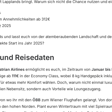
t Lapplands bringt. Warum sich nicht die Chance nutzen und e
s
en Annehmlichkeiten ab 312€
z 2025
ds und lasst euch von der atemberaubenden Landschaft und der
fekte Start ins Jahr 2025?
 und Reisedaten
trian Airlines
ermöglicht es euch, im Zeitraum von
Januar bis
lüge ab
111€
in der Economy Class, wobei 8 kg Handgepäck inklud
 für etwas mehr Komfort wählen. Doch, warum nicht einmal luxu
reien Nebensitz, sondern auch Vorteile wie Loungezugang.
 von wo ihr mit den
ÖBB
zum Wiener Flughafen gelangt. Von dort 
n den hohen Norden. Plant euren Wintertraum mit viel Spielra