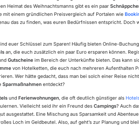
hen Heimat des Weihnachtsmanns gibt es ein paar
Schnäppche
he mit einem gründlichen Preisvergleich auf Portalen wie
Booki
 genau das zu finden, was euren Bedürfnissen entspricht. Doch
ind euer Schlüssel zum Sparen! Häufig bieten Online-Buchung
ls
an, die euch zusätzlich ein paar Euro ersparen können. Regis
und
Gutscheine
im Bereich der Unterkünfte bieten. Das kann sic
amme
von Hotelketten, die euch nach mehreren Aufenthalten P
eren. Wer hätte gedacht, dass man bei solch einer Reise nich
ge
Sparmaßnahmen
entdeckt?
tels
und
Ferienwohnungen
, die oft deutlich günstiger als
Hotel
lernen. Vielleicht seid ihr ein Freund des
Campings
? Auch das
 gut ausgestattet. Eine Mischung aus Sparsamkeit und Abenteuer
ßes Loch im Geldbeutel. Also, auf geht’s zur Planung und bleib