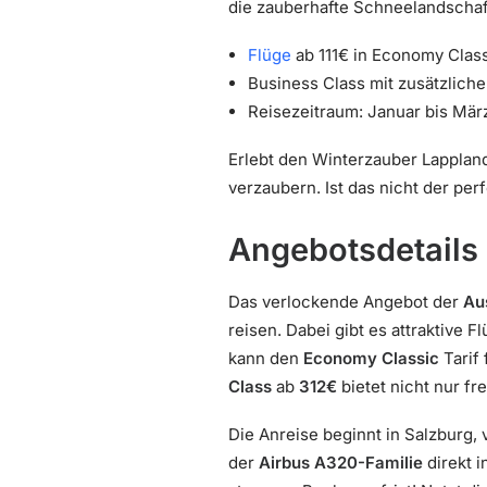
die zauberhafte Schneelandschaf
Flüge
ab 111€ in Economy Clas
Business Class mit zusätzlich
Reisezeitraum: Januar bis Mär
Erlebt den Winterzauber Lapplan
verzaubern. Ist das nicht der per
Angebotsdetails
Das verlockende Angebot der
Aus
reisen. Dabei gibt es attraktive F
kann den
Economy Classic
Tarif
Class
ab
312€
bietet nicht nur f
Die Anreise beginnt in Salzburg,
der
Airbus A320-Familie
direkt i