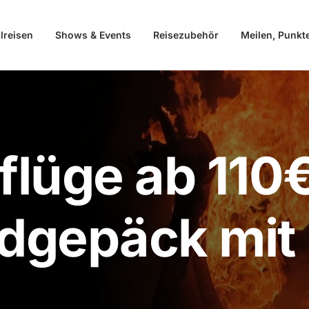
lreisen
Shows & Events
Reisezubehör
Meilen, Punkt
flüge ab 110€
dgepäck mit