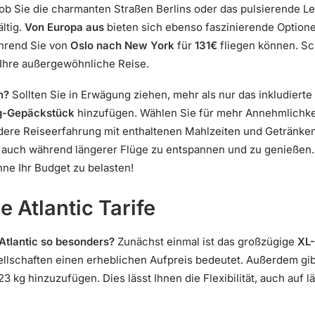
 ob Sie die charmanten Straßen Berlins oder das pulsierende L
ltig.
Von Europa aus
bieten sich ebenso faszinierende Optione
hrend Sie von
Oslo nach New York
für
131€
fliegen können. Sc
 Ihre außergewöhnliche Reise.
n?
Sollten Sie in Erwägung ziehen, mehr als nur das inkludier
g-Gepäckstück
hinzufügen. Wählen Sie für mehr Annehmlichk
ere Reiseerfahrung mit enthaltenen Mahlzeiten und Getränken.
 auch während längerer Flüge zu entspannen und zu genießen.
hne Ihr Budget zu belasten!
e Atlantic Tarife
Atlantic so besonders?
Zunächst einmal ist das großzügige
XL
llschaften einen erheblichen Aufpreis bedeutet. Außerdem gibt
23 kg hinzuzufügen. Dies lässt Ihnen die Flexibilität, auch auf