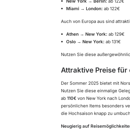
New York → Berlin:
ab 122€
Miami → London:
ab 122€
Auch von Europa aus sind attrakt
Athen → New York:
ab 129€
Oslo → New York:
ab 131€
Nutzen Sie diese außergewöhnlic
Attraktive Preise f
Der Sommer 2025 bietet mit Nors
Nutzen Sie diese einmalige Gele
ab
110€
von New York nach London
persönlichen Items besonders ver
die Hochsaison knapp zu umbuche
Neugierig auf Reisemöglichkeite