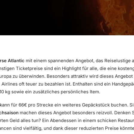
rse Atlantic
mit einem spannenden Angebot, das Reiselustige a
nstigen Ticketpreise sind ein Highlight für alle, die eine koste
ropa zu überwinden. Besonders attraktiv wird dieses Angebot
n Airlines oft teuer zu bezahlen ist. Enthalten sind ein Handge
0 kg sowie ein zusätzliches persönliches Item.
ann für 66€ pro Strecke ein weiteres Gepäckstück buchen. S
ochsaison
machen dieses Angebot besonders reizvoll. Denken S
ten Geld alles tun? Ein Abendessen in einem schicken Restauran
ancen sind vielfältig, und dank dieser reduzierten Preise könn