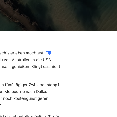
dschis erleben möchtest,
Fiji
u von Australien in die USA
nseln genießen. Klingt das nicht
Ein fünf-tägiger Zwischenstopp in
n Melbourne nach Dallas
ner noch kostengünstigeren
n.
ist das ebenfalls möglich.
Tarife