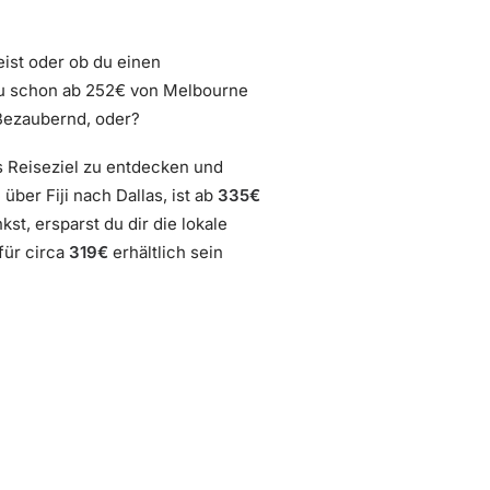
eist oder ob du einen
u schon ab 252€ von Melbourne
 Bezaubernd, oder?
s Reiseziel zu entdecken und
ber Fiji nach Dallas, ist ab
335€
t, ersparst du dir die lokale
für circa
319€
erhältlich sein