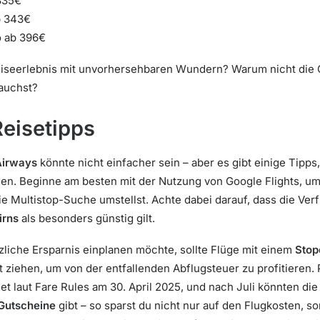
335€
b 343€
o ab 396€
Reiseerlebnis mit unvorhersehbaren Wundern? Warum nicht die 
tauchst?
eisetipps
 Airways
könnte nicht einfacher sein – aber es gibt einige Tipps,
n. Beginne am besten mit der Nutzung von Google Flights, um
ie Multistop-Suche umstellst. Achte dabei darauf, dass die Verf
irns
als besonders günstig gilt.
tzliche Ersparnis einplanen möchte, sollte Flüge mit einem
Stop
t ziehen, um von der entfallenden Abflugsteuer zu profitieren. 
t laut Fare Rules am 30. April 2025, und nach Juli könnten die
Gutscheine
gibt – so sparst du nicht nur auf den Flugkosten, s