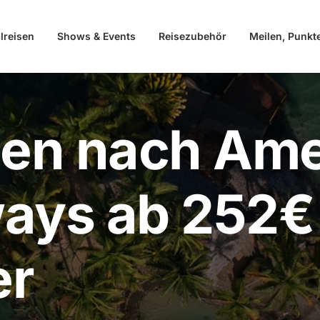
lreisen
Shows & Events
Reisezubehör
Meilen, Punkt
ien nach Ame
ways ab 252€ 
er