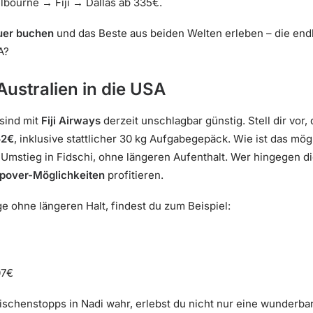
bourne → Fiji → Dallas ab 335€.
uer buchen
und das Beste aus beiden Welten erleben – die end
A?
Australien in die USA
 sind mit
Fiji Airways
derzeit unschlagbar günstig. Stell dir vor,
52€
, inklusive stattlicher 30 kg Aufgabegepäck. Wie ist das mög
 Umstieg in Fidschi, ohne längeren Aufenthalt. Wer hingegen 
opover-Möglichkeiten
profitieren.
ge ohne längeren Halt, findest du zum Beispiel:
07€
schenstopps in Nadi wahr, erlebst du nicht nur eine wunderba