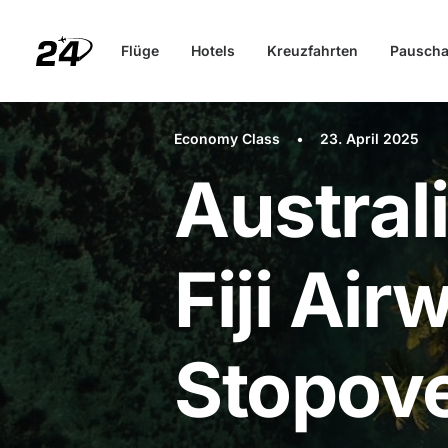
Flüge
Hotels
Kreuzfahrten
Pauscha
Economy Class
•
23. April 2025
Austral
Fiji Air
Stopov