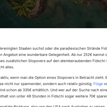
ereinigten Staaten suchst oder die paradiesischen Strände Fi
en Angebot eine wunderbare Gelegenheit. Ab nur 252€ kannst d
ines zusätzlichen Stopovers auf den atemberaubenden Fidschi-I
ht alles.
aktiv, wenn man die Option eines Stopovers in Betracht zieht. 
ise nicht nur spannender, sondern auch relativ günstig;
Flüge
vo
sind schon ab 335€ erhältlich. Und wer auf der Suche nach ei
nthalt von unter 48 Stunden in Fidschi sogar weitere 70€ spare
esetzte Richtung, also von den USA nach Australien zu reisen, 