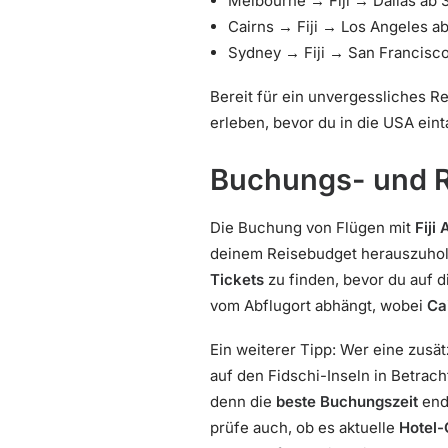
Melbourne → Fiji → Dallas ab 
Cairns → Fiji → Los Angeles a
Sydney → Fiji → San Francisc
Bereit für ein unvergessliches 
erleben, bevor du in die USA ein
Buchungs- und R
Die Buchung von Flügen mit
Fiji
deinem Reisebudget herauszuhole
Tickets
zu finden, bevor du auf d
vom Abflugort abhängt, wobei
Ca
Ein weiterer Tipp: Wer eine zusä
auf den Fidschi-Inseln in Betrach
denn die
beste Buchungszeit
ende
prüfe auch, ob es aktuelle
Hotel-