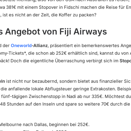
a 381€ mit einem Stopover in Fidschi machen die Reise für En
 ist es nicht an der Zeit, die Koffer zu packen?
s Angebot von Fiji Airways
ed der
Oneworld
-Allianz
, präsentiert ein bemerkenswertes Angebo
-Tickets*, die schon ab 252€ erhältlich sind, kannst du von A
epäck! Doch die eigentliche Überraschung verbirgt sich im
Stop
eln
ist nicht nur bezaubernd, sondern bietet aus finanzieller Sich
 die anfallende lokale Abflugsteuer geringe Extrakosten. Beispi
 fünf-tägigen Zwischenstopp in Nadi ab nur 335€. Möchtest 
 48 Stunden auf den Inseln und spare so weitere 70€ durch die 
 Melbourne nach Dallas, beginnen bei 252€.