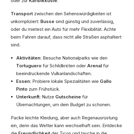
oder zur
Karibikküste
.
Transport
zwischen den Sehenswürdigkeiten ist
unkompliziert:
Busse
sind günstig und zuverlässig,
oder du mietest ein Auto für mehr Flexibilität. Achte
beim Fahren darauf, dass nicht alle Straßen asphaltiert
sind.
Aktivitäten
: Besuche Nationalparks wie den
Tortuguero
für Schildkröten oder
Arenal
für
beeindruckende Vulkanlandschaften.
Essen
: Probiere lokale Spezialitäten wie
Gallo
Pinto
zum Frühstück.
Unterkunft
: Nutze
Gutscheine
für
Übernachtungen, um dein Budget zu schonen.
Packe leichte Kleidung, aber auch Regenausrüstung
ein, denn das Wetter kann wechselhaft sein. Entdecke
die
Freundlichkeit
der Ticos und tauche in die