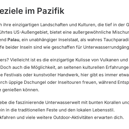
eziele im Pazifik
ihre einzigartigen Landschaften und Kulturen, die tief in der 
rührtes US-Außengebiet, bietet eine außergewöhnliche Mischu
rend
Palau
, ein unabhängiger Inselstaat, als wahres Tauchparadi
fe beider Inseln sind wie geschaffen für Unterwasserrundgäng
s? Vielleicht ist es die einzigartige Kulisse von Vulkanen und
Doch auch die Möglichkeit, an seltenen kulturellen Erfahrungen
he Festivals oder kunstvoller Handwerk, hier gibt es immer etw
rch üppige Dschungel oder Inseltouren freuen, während Entsp
e genießen können.
ebe die faszinierende Unterwasserwelt mit bunten Korallen un
n in die traditionellen Feste und den lokalen Lebensstil.
fahren und viele weitere Outdoor-Aktivitäten erwarten dich.