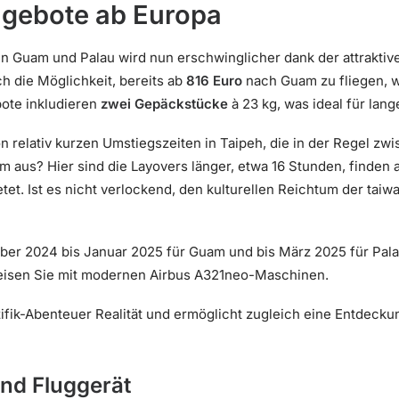
ngebote ab Europa
eln Guam und Palau wird nun erschwinglicher dank der attrakt
ch die Möglichkeit, bereits ab
816 Euro
nach Guam zu fliegen,
ote inkludieren
zwei Gepäckstücke
à 23 kg, was ideal für lang
von relativ kurzen Umstiegszeiten in Taipeh, die in der Regel z
m aus? Hier sind die Layovers länger, etwa 16 Stunden, finden a
etet. Ist es nicht verlockend, den kulturellen Reichtum der ta
r 2024 bis Januar 2025 für Guam und bis März 2025 für Pala
reisen Sie mit modernen Airbus A321neo-Maschinen.
ifik-Abenteuer Realität und ermöglicht zugleich eine Entdecku
und Fluggerät