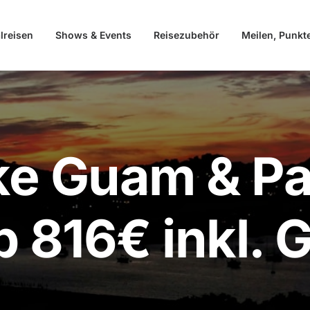
lreisen
Shows & Events
Reisezubehör
Meilen, Punkt
e Guam & Pa
b 816€ inkl.