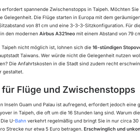
 erfordert spannende Zwischenstopps in Taipeh. Möchten Sie I
e Gelegenheit. Die Flüge starten in Europa mit dem geräumige
itzabstand von 81 cm und eine 3-3-3-Sitzkonfiguration. Für di
m in den modernen
Airbus A321neo
mit einem Abstand von 79 cm
 Taipeh nicht möglich ist, lohnen sich die
16-stündigen Stopo
Hauptstadt Taiwans. Wer würde nicht die Gelegenheit nutzen wo
ren? Die Anfahrtskosten in die Stadt sind zudem recht erschwin
gestaltet.
s für Flüge und Zwischenstopps
n Inseln Guam und Palau ist aufregend, erfordert jedoch eine 
over in Taipeh, die oft um die 16 Stunden lang sind. Warum die
 Die U-
Bahn
verkehrt regelmäßig und bringt Sie in nur circa 30
pro Strecke nur etwa 5 Euro betragen.
Erschwinglich und unkom