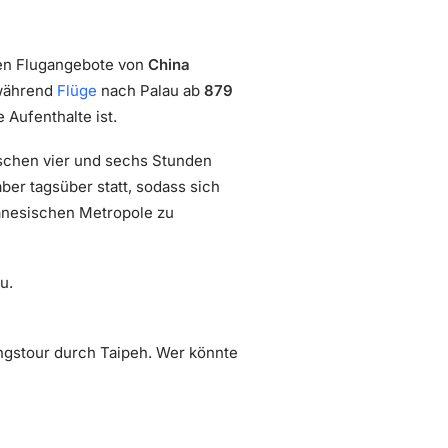
iven Flugangebote von
China
 während
Flüge
nach Palau ab
879
e Aufenthalte ist.
wischen vier und sechs Stunden
ber tagsüber statt, sodass sich
iwanesischen Metropole zu
u.
ngstour durch Taipeh. Wer könnte