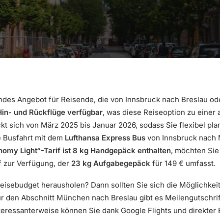
ndes Angebot für Reisende, die von Innsbruck nach Breslau od
 Hin- und Rückflüge verfügbar
, was diese Reiseoption zu einer
kt sich von März 2025 bis Januar 2026, sodass Sie flexibel pla
e Busfahrt mit dem
Lufthansa Express Bus
von Innsbruck nach 
nomy Light“-Tarif ist 8 kg Handgepäck enthalten
, möchten Si
f zur Verfügung, der
23 kg Aufgabegepäck
für 149 € umfasst.
eisebudget herausholen? Dann sollten Sie sich die Möglichkei
 den Abschnitt München nach Breslau gibt es Meilengutschrift
nteressanterweise können Sie dank Google Flights und direkter