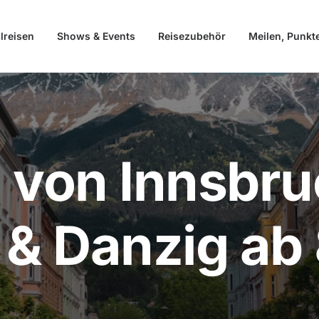
lreisen
Shows & Events
Reisezubehör
Meilen, Punkt
 von Innsbr
 & Danzig ab