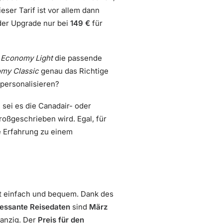
ser Tarif ist vor allem dann
 der Upgrade nur bei
149 €
für
e
Economy Light
die passende
my Classic
genau das Richtige
 personalisieren?
 sei es die Canadair- oder
roßgeschrieben wird. Egal, für
e Erfahrung zu einem
st einfach und bequem. Dank des
ressante Reisedaten
sind
März
anzig. Der
Preis für den