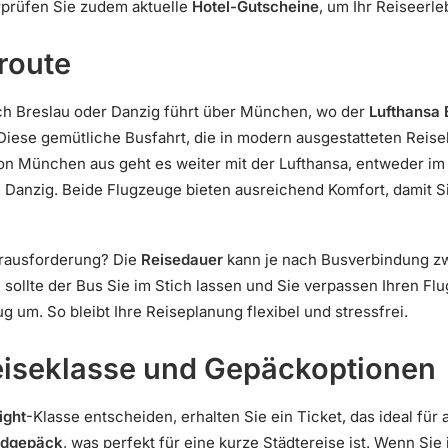
rprüfen Sie zudem aktuelle
Hotel-Gutscheine
, um Ihr Reiseerle
eroute
ch Breslau oder Danzig führt über München, wo der
Lufthansa 
Diese gemütliche Busfahrt, die in modern ausgestatteten Reiseb
 Von München aus geht es weiter mit der Lufthansa, entweder i
 Danzig. Beide Flugzeuge bieten ausreichend Komfort, damit Si
Herausforderung? Die
Reisedauer
kann je nach Busverbindung 
 sollte der Bus Sie im Stich lassen und Sie verpassen Ihren Flu
 um. So bleibt Ihre Reiseplanung flexibel und stressfrei.
eiseklasse und Gepäckoptionen
ight
-Klasse entscheiden, erhalten Sie ein Ticket, das ideal für 
ndgepäck
, was perfekt für eine kurze Städtereise ist. Wenn S