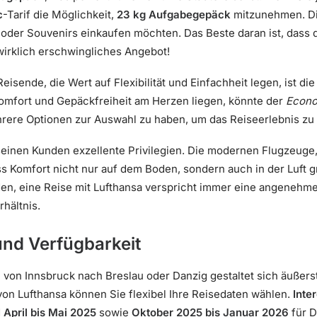
c
-Tarif die Möglichkeit,
23 kg Aufgabegepäck
mitzunehmen. Die
n oder Souvenirs einkaufen möchten. Das Beste daran ist, dass
 wirklich erschwingliches Angebot!
eisende, die Wert auf Flexibilität und Einfachheit legen, ist di
mfort und Gepäckfreiheit am Herzen liegen, könnte der
Econo
ehrere Optionen zur Auswahl zu haben, um das Reiseerlebnis zu
seinen Kunden exzellente Privilegien. Die modernen Flugzeuge,
ass Komfort nicht nur auf dem Boden, sondern auch in der Luft g
den, eine Reise mit Lufthansa verspricht immer eine angenehm
hältnis.
nd Verfügbarkeit
e
von Innsbruck nach Breslau oder Danzig gestaltet sich äußer
on Lufthansa können Sie flexibel Ihre Reisedaten wählen.
Inte
d
April bis Mai 2025
sowie
Oktober 2025 bis Januar 2026
für D