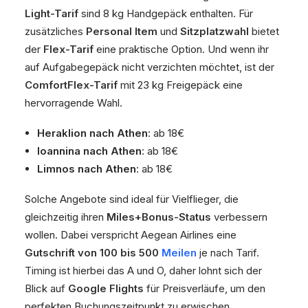
Light-Tarif
sind 8 kg Handgepäck enthalten. Für
zusätzliches
Personal Item
und
Sitzplatzwahl
bietet
der
Flex-Tarif
eine praktische Option. Und wenn ihr
auf Aufgabegepäck nicht verzichten möchtet, ist der
ComfortFlex-Tarif
mit 23 kg Freigepäck eine
hervorragende Wahl.
Heraklion nach Athen
: ab 18€
Ioannina nach Athen
: ab 18€
Limnos nach Athen
: ab 18€
Solche Angebote sind ideal für Vielflieger, die
gleichzeitig ihren
Miles+Bonus-Status
verbessern
wollen. Dabei verspricht Aegean Airlines eine
Gutschrift von 100 bis 500
Meilen
je nach Tarif.
Timing ist hierbei das A und O, daher lohnt sich der
Blick auf
Google Flights
für Preisverläufe, um den
perfekten Buchungszeitpunkt zu erwischen.