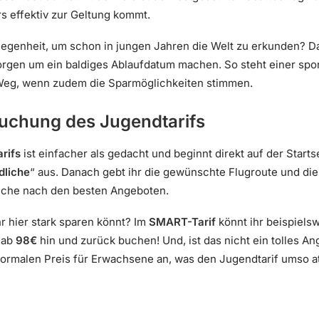
s effektiv zur Geltung kommt.
legenheit, um schon in jungen Jahren die Welt zu erkunden? Da
Sorgen um ein baldiges Ablaufdatum machen. So steht einer spo
 Weg, wenn zudem die Sparmöglichkeiten stimmen.
 Buchung des Jugendtarifs
rifs
ist einfacher als gedacht und beginnt direkt auf der Starts
dliche
“ aus. Danach gebt ihr die gewünschte Flugroute und die
 Suche nach den besten Angeboten.
r hier stark sparen könnt? Im
SMART-Tarif
könnt ihr beispiels
s ab
98€
hin und zurück buchen! Und, ist das nicht ein tolles Ang
ormalen Preis für Erwachsene an, was den Jugendtarif umso at