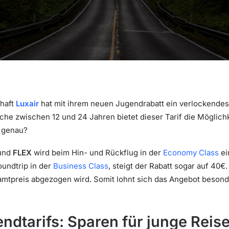
chaft
Luxair
hat mit ihrem neuen Jugendrabatt ein verlockendes
che zwischen 12 und 24 Jahren bietet dieser Tarif die Möglichk
s genau?
und
FLEX
wird beim Hin- und Rückflug in der
Economy Class
ei
oundtrip in der
Business Class
, steigt der Rabatt sogar auf 40€.
samtpreis abgezogen wird. Somit lohnt sich das Angebot besond
endtarifs: Sparen für junge Reis