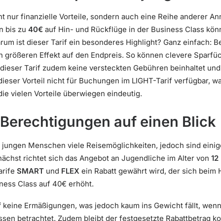
ht nur finanzielle Vorteile, sondern auch eine Reihe anderer A
n bis zu
40€
auf Hin- und Rückflüge in der Business Class kön
rum ist dieser Tarif ein besonderes Highlight? Ganz einfach: B
ch größeren Effekt auf den Endpreis. So können clevere Sparf
ieser Tarif zudem keine versteckten Gebühren beinhaltet und 
 dieser Vorteil nicht für Buchungen im LIGHT-Tarif verfügbar, w
die vielen Vorteile überwiegen eindeutig.
Berechtigungen auf einen Blick
 jungen Menschen viele Reisemöglichkeiten, jedoch sind einig
ächst richtet sich das Angebot an Jugendliche im Alter von
12
arife
SMART
und
FLEX
ein Rabatt gewährt wird, der sich beim 
ness Class auf 40€ erhöht.
f
keine Ermäßigungen, was jedoch kaum ins Gewicht fällt, wen
sen betrachtet. Zudem bleibt der festgesetzte Rabattbetrag ko