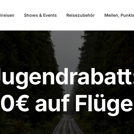
lreisen
Shows & Events
Reisezubehör
Meilen, Punkt
Jugendrabatt
40€ auf Flüge