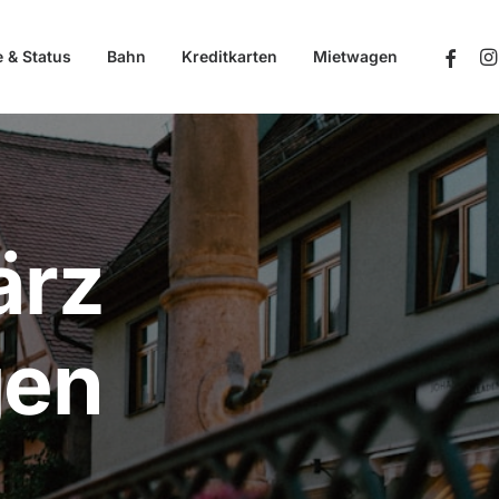
e & Status
Bahn
Kreditkarten
Mietwagen
ärz
gen