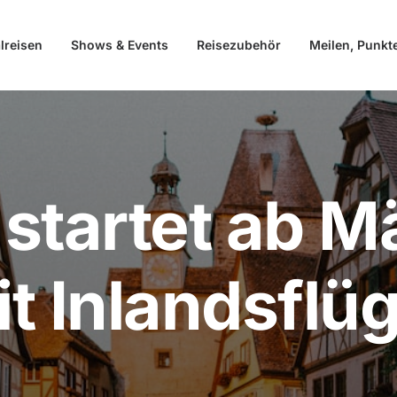
lreisen
Shows & Events
Reisezubehör
Meilen, Punkt
startet ab M
t Inlandsflü