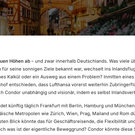
uen Höhen ab
– und zwar innerhalb Deutschlands. Was viele 
em für seine sonnigen Ziele bekannt war, wechselt ins Inlandsfl
es Kalkül oder ein Ausweg aus einem Problem? Inmitten eines 
hof entschieden, dass Lufthansa vorerst weiterhin Zubringerf
h Condor unabhängig und visionär, indem es selbst Inlandsver
et künftig täglich Frankfurt mit Berlin, Hamburg und München.
äische Metropolen wie Zürich, Wien, Prag, Mailand und Rom dü
ten Blick könnte das für Geschäftsreisende, die Flexibilität u
Doch was ist der eigentliche Beweggrund? Condor könnte diese 