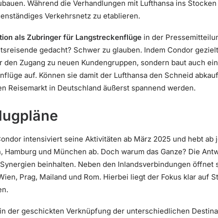
auen. Während die Verhandlungen mit Lufthansa ins Stocken g
genständiges Verkehrsnetz zu etablieren.
tion als Zubringer für Langstreckenflüge
in der Pressemitteilu
itsreisende gedacht? Schwer zu glauben. Indem Condor gezielt
 nur den Zugang zu neuen Kundengruppen, sondern baut auch ein
kenflüge auf. Können sie damit der Lufthansa den Schneid abka
n Reisemarkt in Deutschland äußerst spannend werden.
lugpläne
Condor intensiviert seine Aktivitäten ab März 2025 und hebt ab j
n, Hamburg und München ab. Doch warum das Ganze? Die Antwo
ynergien beinhalten. Neben den Inlandsverbindungen öffnet si
ien, Prag, Mailand und Rom. Hierbei liegt der Fokus klar auf S
en.
s in der geschickten Verknüpfung der unterschiedlichen Destina