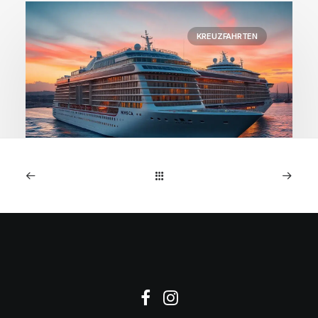
KREUZFAHRTEN
1. Januar 2026
MSC Preziosa: 7-Nächte
NW-Europa-Kreuzfahrt ab
€599