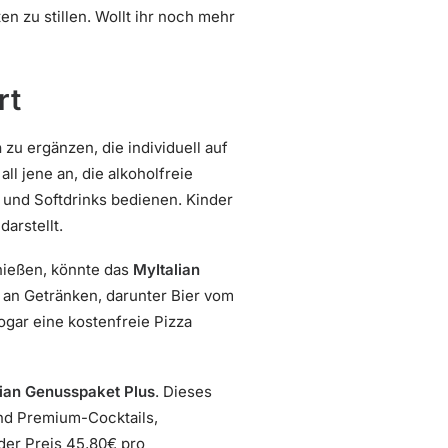
en zu stillen. Wollt ihr noch mehr
rt
n
zu ergänzen, die individuell auf
all jene an, die alkoholfreie
 und Softdrinks bedienen. Kinder
arstellt.
nießen, könnte das
MyItalian
l an Getränken, darunter Bier vom
ogar eine kostenfreie Pizza
lian Genusspaket Plus
. Dieses
und Premium-Cocktails,
der Preis 45,80€ pro