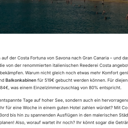
riös auf der Costa Fortuna von Savona nach Gran Canaria – und d
ie von der renommierten italienischen Reederei Costa angebot
u bekämpfen. Warum nicht gleich noch etwas mehr Komfort ge
end
Balkonkabinen
für 519€ gebucht werden können. Für diejeni
b 484€, was einem Einzelzimmerzuschlag von 80% entspricht.
 entspannte Tage auf hoher See, sondern auch ein hervorragend
l ihr für eine Woche in einem guten Hotel zahlen würdet? Mit C
Bord bis hin zu spannenden Ausflügen in den malerischen Städt
planen! Also, worauf wartet ihr noch? Ihr könnt sogar die Getr