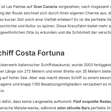
 ist Las Palmas auf
Gran Canaria
vorgesehen, nach insgesamt 
ang der Route zeichnet sich durch ihren eigenen Charme aus, de
 kurzer Zeit solch eine Vielfalt erleben? Es ist die perfekte G
schichte und Kultur zu spüren. Diese Kreuzfahrt bietet mehr als
ergewöhnlichen Orte zu erkunden und die Schönheit der versch
chiff Costa Fortuna
isterwerk italienischer Schiffsbaukunst, wurde 2003 fertiggest
er Länge von 272 Metern und einer Breite von 35 Metern biete
 auf hoher See. Aber was macht dieses Schiff zu einem beso
agiere und knapp 1.100 Besatzungsmitgliedern verzaubert es m
ce.
t dafür, dass keine Langeweile aufkommt.
Fünf exquisite Resta
linarische Meisterwerke, während
zehn stilvolle Bars
perfekte Or