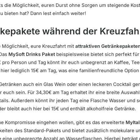
tets die Möglichkeit, euren Durst ohne Sorgen um steigende Kost
u bieten hat? Dann lest einfach weiter!
kepakete während der Kreuzfah
e Möglichkeit, eure Kreuzfahrt mit
attraktiven Getränkepakete
 Das
MySoft Drinks Paket
beispielsweise bietet sich perfekt für 
€ pro Person und Tag könnt ihr euch unbegrenzt an Kaffee, Tee
ier lediglich 15€ am Tag, was eine familienfreundliche Option d
 Getränken auch ein Glas Wein oder einen leckeren Cocktail ge
ür euch sein. Für 34,30€ am Tag erhaltet ihr eine breite Auswah
tails. Außerdem könnt ihr jeden Tag eine Flasche Wasser und s
er bleibt auch hier bei 15€ und enthält alkoholfreie Getränke.
ine Kompromisse eingehen wollen, gibt es das erweiterte
MyIta
keiten des Standard-Pakets und bietet zusätzlich molekulare 
 eine unbegrenzte Anzahl an Wasserflaschen. Hierbei beträgt 