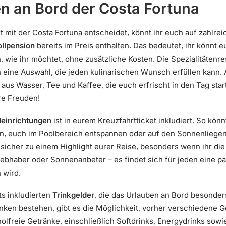
en an Bord der Costa Fortuna
 mit der Costa Fortuna entscheidet, könnt ihr euch auf zahlrei
ollpension
bereits im Preis enthalten. Das bedeutet, ihr könnt 
, wie ihr möchtet, ohne zusätzliche Kosten. Die Spezialitätenr
h eine Auswahl, die jeden kulinarischen Wunsch erfüllen kann.
aus Wasser, Tee und Kaffee, die euch erfrischt in den Tag star
re Freuden!
einrichtungen
ist in eurem Kreuzfahrtticket inkludiert. So kön
en, euch im Poolbereich entspannen oder auf den Sonnenliegen
sicher zu einem Highlight eurer Reise, besonders wenn ihr die
iebhaber oder Sonnenanbeter – es findet sich für jeden eine pa
 wird.
ts inkludierten
Trinkgelder
, die das Urlauben an Bord besonders
ken bestehen, gibt es die Möglichkeit, vorher verschiedene 
olfreie Getränke, einschließlich Softdrinks, Energydrinks sowi