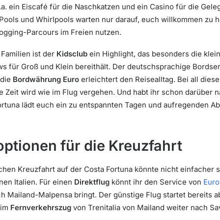
u.a. ein Eiscafé für die Naschkatzen und ein Casino für die Gele
ools und Whirlpools warten nur darauf, euch willkommen zu
Jogging-Parcours im Freien nutzen.
 Familien ist der
Kidsclub
ein Highlight, das besonders die klei
 für Groß und Klein bereithält. Der deutschsprachige Bordserv
 die
Bordwährung Euro
erleichtert den Reisealltag. Bei all die
ie Zeit wird wie im Flug vergehen. Und habt ihr schon darüber 
rtuna lädt euch ein zu entspannten Tagen und aufregenden Abe
ptionen für die Kreuzfahrt
chen Kreuzfahrt auf der Costa Fortuna könnte nicht einfacher 
en Italien. Für einen
Direktflug
könnt ihr den Service von
Euro
 Mailand-Malpensa bringt. Der günstige Flug startet bereits a
 im
Fernverkehrszug
von Trenitalia von Mailand weiter nach Sav