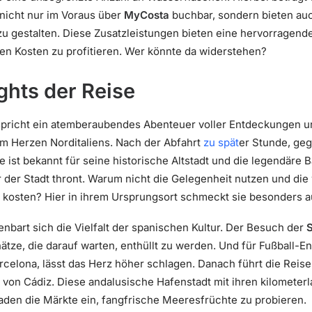
nicht nur im Voraus über
MyCosta
buchbar, sondern bieten auch
 gestalten. Diese Zusatzleistungen bieten eine hervorragende
xen Kosten zu profitieren. Wer könnte da widerstehen?
ghts der Reise
pricht ein atemberaubendes Abenteuer voller Entdeckungen u
m Herzen Norditaliens. Nach der Abfahrt
zu spät
er Stunde, geg
le ist bekannt für seine historische Altstadt und die legendäre 
r der Stadt thront. Warum nicht die Gelegenheit nutzen und die
, kosten? Hier in ihrem Ursprungsort schmeckt sie besonders a
bart sich die Vielfalt der spanischen Kultur. Der Besuch der
S
tze, die darauf warten, enthüllt zu werden. Und für Fußball-
celona, lässt das Herz höher schlagen. Danach führt die Reise
von Cádiz. Diese andalusische Hafenstadt mit ihren kilometerl
laden die Märkte ein, fangfrische Meeresfrüchte zu probieren.