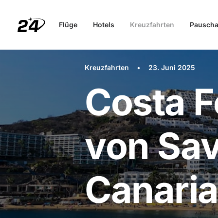
Flüge
Hotels
Kreuzfahrten
Pauscha
Kreuzfahrten
•
23. Juni 2025
Costa F
von Sa
Canaria