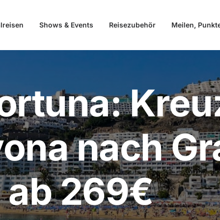
lreisen
Shows & Events
Reisezubehör
Meilen, Punkt
ortuna: Kreu
vona nach Gr
 ab 269€