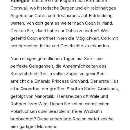
Ablegen
führt die erste Etappe nach Falmouth in
Cornwall, wo historische Burgen und ein reichhaltiges
Angebot an Cafés und Restaurants auf Entdeckung
warten. Von dort geht es weiter nach Cobh in Irland.
Denken Sie, Irland habe nur Dublin zu bieten? Weit
gefehlt! Cobh eröffnet Ihnen die Möglichkeit, Cork mit
seiner reichen Kultur und Geschichte zu erkunden.
Nach einigen gemütlichen Tagen auf See – die
perfekte Gelegenheit, die Annehmlichkeiten des
Kreuzfahrtschiffes in vollen Zügen zu genießen –
erreicht die Emerald Princess Grönland. Der erste Halt
ist in Qaqortoq, der größten Stadt im Süden Grönlands,
gefolgt von Nanortalik. Hier kreuzen oft Wale und
Robben Ihren Weg. Haben Sie schon einmal einen
Polarfüchsen oder Seeadler in freier Wildbahn
beobachtet? Diese unberührte Region bietet solche
einzigartigen Momente.