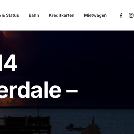
e & Status
Bahn
Kreditkarten
Mietwagen
14
erdale –