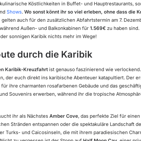
kulinarische Köstlichkeiten in Buffet- und Hauptrestaurants, s
und
Shows
.
Wo sonst könnt ihr so viel erleben, ohne dass die 
ise gelten auch für den zusätzlichen Abfahrtstermin am 7. Deze
 während Außen- und Balkonkabinen für
1.569€
zu haben sind.
 der sonnigen Karibik nichts mehr im Wege!
ute durch die Karibik
n Karibik-Kreuzfahrt
ist genauso faszinierend wie verlockend. 
 der euch direkt ins karibische Abenteuer katapultiert. Der er
 für ihre charmanten rosafarbenen Gebäude und das geschäfti
und Souvenirs erwerben, während ihr die tropische Atmosphäre
ucht ihr als Nächstes
Amber Cove
, das perfekte Ziel für eine
schen Stränden entspannen oder die spektakuläre Landschaft d
 der Turks- und Caicosinseln, die mit ihrem paradiesischen Char
Nicht zu vergessen ist der Stopp auf
Half Moon Cay
, einer pr