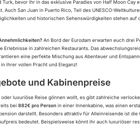
Turk, bevor ihr in das exklusive Paradies von Half Moon Cay ei
st. Auch San Juan in Puerto Rico, Teil des UNESCO-Weltkulture
glichkeiten und historischen Sehenswürdigkeiten stehen auf
 Annehmlichkeiten?
An Bord der Eurodam erwarten euch drei Po
che Erlebnisse in zahlreichen Restaurants. Das abwechslungsr
rantieren eine perfekte Mischung aus Abenteuer und Entspann
 in ihrer vollen Pracht und Eleganz!
ebote und Kabinenpreise
 oder luxuriöse Reise gönnen wollt, es gibt zahlreiche verlock
reits bei
882€ pro Person
in einer Innenkabine, was einen erst
ension darstellt. Besonders attraktiv für Alleinreisende ist die
fpreis bedeutet. Beispielsweise könnt ihr auch luxuriöser res