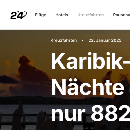
Flüge
Hotels
Kreuzfahrten
Pauscha
Kreuzfahrten
•
22. Januar 2025
Karibik
Nächte 
nur 88