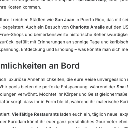
 ihre Kosten kommen.
lturell reichen Städten wie
San Juan
in Puerto Rico, das mit sei
 begeistert. Auch ein Besuch von
Charlotte Amalie
auf den US
y-Free-Shops und bemerkenswerte historische Sehenswürdigkei
 zurück, gefüllt mit Erinnerungen an sonnige Tage und karibisc
ntspannung, Entdeckung und Erholung – was könnte man sich 
mlichkeiten an Bord
ch luxuriöse Annehmlichkeiten, die eure Reise unvergesslic
hirlpools bieten die perfekte Entspannung, während der
Spa-
lungen verwöhnt. Möchtet ihr Körper und Geist gleichermaße
afür sorgt, dass ihr in Form bleibt, während ihr malerische Kar
tiert:
Vielfältige Restaurants
laden euch ein, täglich neue, exq
 der Eurodam könnt ihr euer ganz persönliches Gourmeterlebni