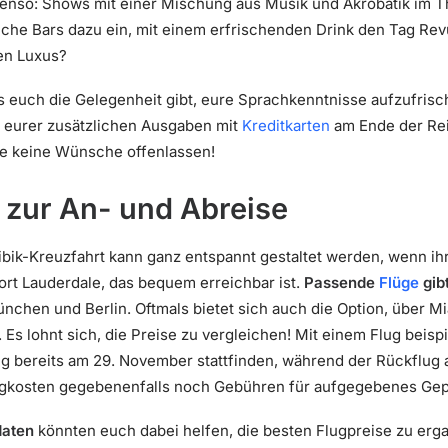
benso: Shows mit einer Mischung aus Musik und Akrobatik im T
iche Bars dazu ein, mit einem erfrischenden Drink den Tag Re
hen Luxus?
s euch die Gelegenheit gibt, eure Sprachkenntnisse aufzufris
g eurer zusätzlichen Ausgaben mit
Kreditkarten
am Ende der Rei
ie keine Wünsche offenlassen!
 zur An- und Abreise
ibik-Kreuzfahrt kann ganz entspannt gestaltet werden, wenn ihr 
Fort Lauderdale, das bequem erreichbar ist.
Passende
Flüge
gib
ünchen und Berlin. Oftmals bietet sich auch die Option, über M
Es lohnt sich, die Preise zu vergleichen! Mit einem Flug beisp
ug bereits am 29. November stattfinden, während der Rückflug
lugkosten gegebenenfalls noch Gebühren für aufgegebenes G
daten
könnten euch dabei helfen, die besten Flugpreise zu ergat