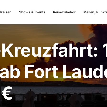
lreisen
Shows & Events
Reisezubehör
Meilen, Punkt
-Kreuzfahrt: 
ab Fort Laud
2€