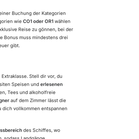
 einer Buchung der Kategorien
gorien wie
CO1 oder OR1
wählen
exklusive Reise zu gönnen, bei der
he Bonus muss mindestens drei
uer gibt.
xtraklasse. Stell dir vor, du
siten Speisen und
erlesenen
en, Tees und alkoholfreie
gner
auf dem Zimmer lässt die
 du dich vollkommen entspannen
ssbereich
des Schiffes, wo
en, sodass Landgänge