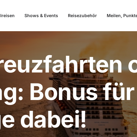
lreisen
Shows & Events
Reisezubehör
Meilen, Punkt
reuzfahrten 
g: Bonus für
e dabei!