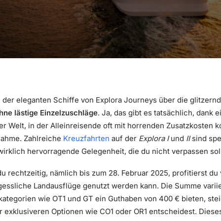
nem der eleganten Schiffe von Explora Journeys über die glitze
hne lästige Einzelzuschläge
. Ja, das gibt es tatsächlich, dank 
er Welt, in der Alleinreisende oft mit horrenden Zusatzkosten k
nahme. Zahlreiche
Kreuzfahrten
auf der
Explora I
und
II
sind spe
wirklich hervorragende Gelegenheit, die du nicht verpassen soll
u rechtzeitig, nämlich bis zum 28. Februar 2025, profitierst d
rgessliche Landausflüge genutzt werden kann. Die Summe variie
ategorien wie OT1 und GT ein Guthaben von 400 € bieten, stei
er exklusiveren Optionen wie CO1 oder OR1 entscheidest. Dieses