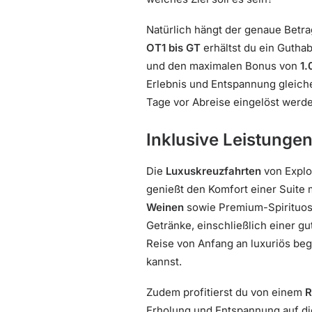
Natürlich hängt der genaue Betr
OT1 bis GT
erhältst du ein Gutha
und den maximalen Bonus von
1.
Erlebnis und Entspannung gleich
Tage vor Abreise eingelöst werde
Inklusive Leistunge
Die
Luxuskreuzfahrten
von Explor
genießt den Komfort einer Suite 
Weinen
sowie Premium-Spirituosen
Getränke, einschließlich einer gu
Reise von Anfang an luxuriös beg
kannst.
Zudem profitierst du von einem
R
Erholung und Entspannung auf d