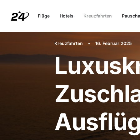
Flüge
Hotels
Kreuzfahrten
Pauscha
Kreuzfahrten
•
16. Februar 2025
Luxusk
Zuschla
Ausflüg