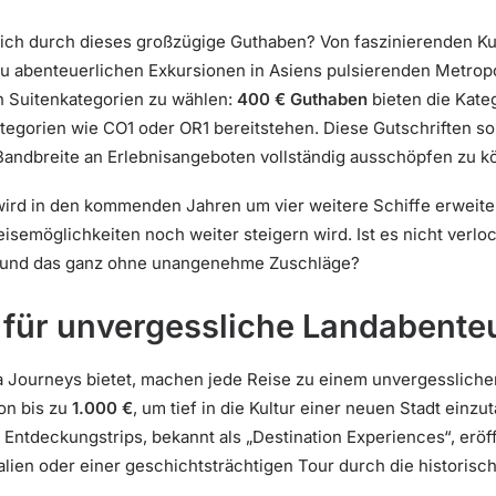
ich durch dieses großzügige Guthaben? Von faszinierenden Kul
zu abenteuerlichen Exkursionen in Asiens pulsierenden Metropole
n Suitenkategorien zu wählen:
400 € Guthaben
bieten die Kate
egorien wie CO1 oder OR1 bereitstehen. Diese Gutschriften sol
Bandbreite an Erlebnisangeboten vollständig ausschöpfen zu k
wird in den kommenden Jahren um vier weitere Schiffe erweite
isemöglichkeiten noch weiter steigern wird. Ist es nicht verlo
 und das ganz ohne unangenehme Zuschläge?
 für unvergessliche Landabente
a Journeys bietet, machen jede Reise zu einem unvergesslichen 
on bis zu
1.000 €
, um tief in die Kultur einer neuen Stadt ein
Entdeckungstrips, bekannt als „Destination Experiences“, eröf
talien oder einer geschichtsträchtigen Tour durch die historis