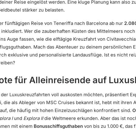
deiner Reise eingelöst werden. Eine kluge Planung kann also 
eldbeutel stärker zu belasten.
ner fünftägigen Reise von Teneriffa nach Barcelona ab nur
2.08
inkludiert. Wer die zauberhaften Küsten des Mittelmeers noch
ins Auge fassen, wie die elftägige Kreuzfahrt von Civitavecchi
sflugsguthaben. Mach das Abenteuer zu deinem persönlichen E
h exklusive und personalisierte Landausflüge. Ist es nicht rei
reiben?
te für Alleinreisende auf Luxu
s der Luxuskreuzfahrten voll auskosten möchten, präsentiert Ex
, die als Ableger von MSC Cruises bekannt ist, hebt mit ihren A
uf, die häufig mit hohen Einzelzuschlägen konfrontiert sind.
O
plora I
und
Explora II
die Weltmeere erkunden. Aber das ist noch 
mmen mit einem
Bonusschiffsguthaben
von bis zu 1.000 €, das 