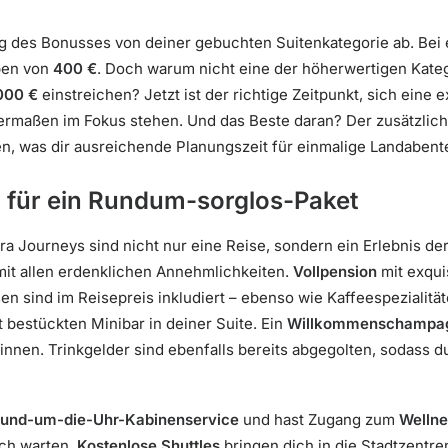
ag des Bonusses von deiner gebuchten Suitenkategorie ab. Bei
ben von
400 €
. Doch warum nicht eine der höherwertigen Kate
000 €
einstreichen? Jetzt ist der richtige Zeitpunkt, sich eine 
ermaßen im Fokus stehen. Und das Beste daran? Der zusätzlic
n, was dir ausreichende Planungszeit für einmalige Landabente
n für ein Rundum-sorglos-Paket
a Journeys sind nicht nur eine Reise, sondern ein Erlebnis der E
mit allen erdenklichen Annehmlichkeiten.
Vollpension
mit exqui
 sind im Reisepreis inkludiert – ebenso wie Kaffeespezialität
t bestückten Minibar in deiner Suite. Ein
Willkommenschampa
innen. Trinkgelder sind ebenfalls bereits abgegolten, sodass
und-um-die-Uhr-Kabinenservice
und hast Zugang zum
Wellne
ich warten.
Kostenlose Shuttles
bringen dich in die Stadtzentr