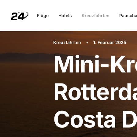
Flüge
Hotels
Kreuzfahrten
Pauscha
Kreuzfahrten
•
1. Februar 2025
Mini-Kr
Rotterd
Costa 