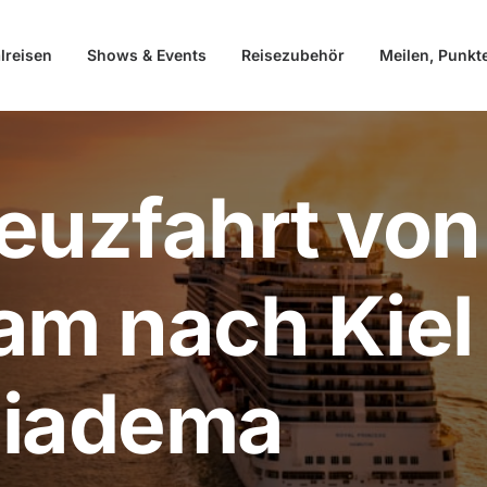
lreisen
Shows & Events
Reisezubehör
Meilen, Punkt
euzfahrt von
am nach Kiel
Diadema