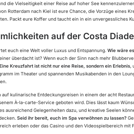
d die Vielseitigkeit einer Reise auf hoher See kennenzulerne
von Rotterdam nach Kiel ist eure Chance, die Vorzüge eines Kr
ten. Packt eure Koffer und taucht ein in ein unvergessliches K
mlichkeiten auf der Costa Diad
tet euch eine Welt voller Luxus und Entspannung.
Wie wäre es
 einer überdacht ist? Wenn euch der Sinn nach mehr Blubberver
Eine Kreuzfahrt ist nicht nur eine Reise, sondern ein Erlebnis
,
gramm im Theater und spannenden Musikabenden in den Lounge
ßen.
 auf kulinarische Entdeckungsreisen in einem der acht Restaur
lesenem À-la-carte-Service geboten wird. Dies lässt kaum Wüns
bt es ausreichend Gelegenheiten dazu, und kreative Seelen kö
tdecken.
Seid ihr bereit, euch im Spa verwöhnen zu lassen?
Geg
eich erleben oder das Casino und den Videospielbereich mit 