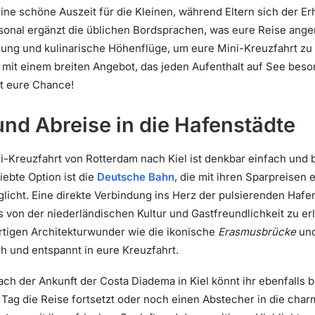
 eine schöne Auszeit für die Kleinen, während Eltern sich der 
onal ergänzt die üblichen Bordsprachen, was eure Reise angen
lung und kulinarische Höhenflüge, um eure Mini-Kreuzfahrt zu
 mit einem breiten Angebot, das jeden Aufenthalt auf See bes
st eure Chance!
nd Abreise in die Hafenstädte
ni-Kreuzfahrt von Rotterdam nach Kiel ist denkbar einfach un
iebte Option ist die
Deutsche Bahn
, die mit ihren Sparpreisen
icht. Eine direkte Verbindung ins Herz der pulsierenden Hafen
s von der niederländischen Kultur und Gastfreundlichkeit zu er
rtigen Architekturwunder wie die ikonische
Erasmusbrücke
und
sch und entspannt in eure Kreuzfahrt.
ach der Ankunft der Costa Diadema in Kiel könnt ihr ebenfalls
Tag die Reise fortsetzt oder noch einen Abstecher in die charm