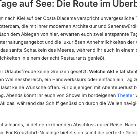
age auf See: Die Route im Überb
m nach Kiel auf der Costa Diadema verspricht unvergessliche 
otterdam, die mit ihrer modernen Architektur und Sehenswürd
ach dem Ablegen von hier, erwarten euch zwei entspannte Tag
Unterhaltungsangebot und die luxuriösen Annehmlichkeiten der
 das sanfte Schaukeln des Meeres, während ihr euch in einem 
ichkeiten in einem der acht Restaurants genießt.
er Urlaubsfreude keine Grenzen gesetzt.
Welche Aktivität steh
ösen Wellnessbereich, ein Handwerkskurs oder einfach ein Tag
ässt keine Wünsche offen. Für diejenigen mit Abenteuerlust 
ung. Abends könnt ihr euch von Shows im bordeigenen
Theater
v
 All das, während das Schiff genüsslich durch die Wellen navig
eutschlands, bildet den krönenden Abschluss eurer Reise. Nac
n. Für Kreuzfahrt-Neulinge bietet sich somit die perfekte Geleg