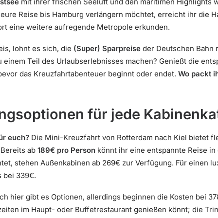
stsee
mit ihrer frischen Seeluft und den maritimen Highlights
 eure Reise bis Hamburg verlängern möchtet, erreicht ihr die H
ort eine weitere aufregende Metropole erkunden.
eis, lohnt es sich, die
(Super) Sparpreise
der Deutschen Bahn r
u einem Teil des Urlaubserlebnisses machen? Genießt die ents
 bevor das Kreuzfahrtabenteuer beginnt oder endet.
Wo packt ih
ngsoptionen für jede Kabinenka
für euch?
Die Mini-Kreuzfahrt von Rotterdam nach Kiel bietet f
 Bereits ab
189€ pro Person
könnt ihr eine entspannte Reise in 
tet, stehen Außenkabinen ab 269€ zur Verfügung. Für einen lux
 bei 339€.
h hier gibt es Optionen, allerdings beginnen die Kosten bei 378
zeiten im Haupt- oder Buffetrestaurant genießen könnt; die Tri