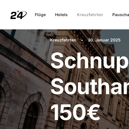
Flüge
Hotels
Kreuzfahrten
Pauscha
Kreuzfahrten
•
30. Januar 2025
Schnup
Southa
150€