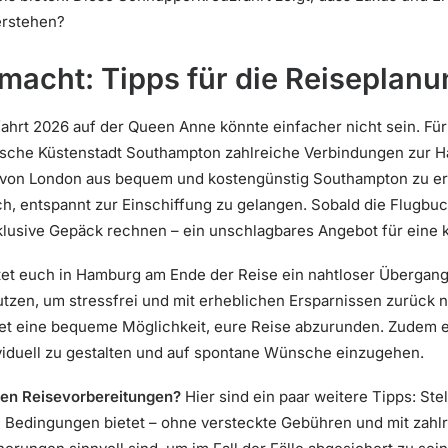
erstehen?
emacht: Tipps für die Reiseplan
hrt 2026 auf der Queen Anne könnte einfacher nicht sein. Für 
ritische Küstenstadt Southampton zahlreiche Verbindungen zur H
 von London aus bequem und kostengünstig Southampton zu err
, entspannt zur Einschiffung zu gelangen. Sobald die Flugbuc
klusive Gepäck rechnen – ein unschlagbares Angebot für eine 
tet euch in Hamburg am Ende der Reise ein nahtloser Übergan
tzen, um stressfrei und mit erheblichen Ersparnissen zurück 
tet eine bequeme Möglichkeit, eure Reise abzurunden. Zudem er
viduell zu gestalten und auf spontane Wünsche einzugehen.
gen Reisevorbereitungen?
Hier sind ein paar weitere Tipps: Stel
 Bedingungen bietet – ohne versteckte Gebühren und mit zahlre