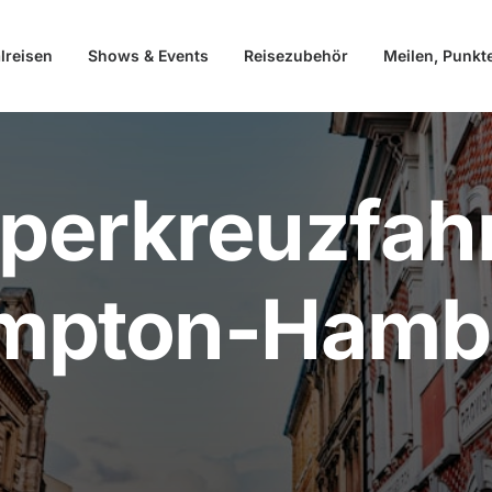
lreisen
Shows & Events
Reisezubehör
Meilen, Punkt
perkreuzfahr
mpton-Hamb