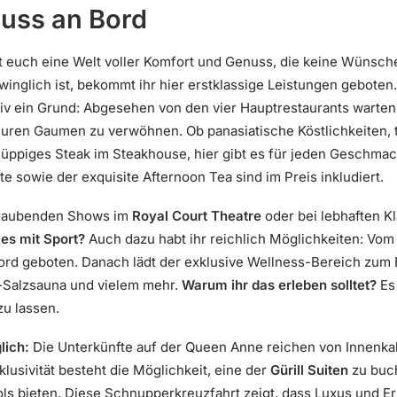
uss an Bord
 euch eine Welt voller Komfort und Genuss, die keine Wünsche
nglich ist, bekommt ihr hier erstklassige Leistungen geboten
initiv ein Grund: Abgesehen von den vier Hauptrestaurants warte
 euren Gaumen zu verwöhnen. Ob panasiatische Köstlichkeiten, t
 üppiges Steak im Steakhouse, hier gibt es für jeden Geschmac
e sowie der exquisite Afternoon Tea sind im Preis inkludiert.
eraubenden Shows im
Royal Court Theatre
oder bei lebhaften K
es mit Sport?
Auch dazu habt ihr reichlich Möglichkeiten: Vom
Bord geboten. Danach lädt der exklusive Wellness-Bereich zum 
-Salzsauna und vielem mehr.
Warum ihr das erleben solltet?
Es 
zu lassen.
lich:
Die Unterkünfte auf der Queen Anne reichen von Innenka
lusivität besteht die Möglichkeit, eine der
Gürill Suiten
zu buch
ools bieten. Diese Schnupperkreuzfahrt zeigt, dass Luxus und E