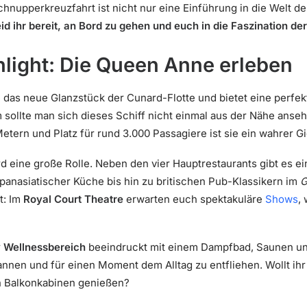
hnupperkreuzfahrt ist nicht nur eine Einführung in die Welt de
id ihr bereit, an Bord zu gehen und euch in die Faszination de
light: Die Queen Anne erleben
 das neue Glanzstück der Cunard-Flotte und bietet eine perfe
sollte man sich dieses Schiff nicht einmal aus der Nähe anse
Metern und Platz für rund 3.000 Passagiere ist sie ein wahrer 
rd eine große Rolle. Neben den vier Hauptrestaurants gibt es ei
 panasiatischer Küche bis hin zu britischen Pub-Klassikern im
G
t: Im
Royal Court Theatre
erwarten euch spektakuläre
Shows
,
r
Wellnessbereich
beeindruckt mit einem Dampfbad, Saunen un
annen und für einen Moment dem Alltag zu entfliehen. Wollt ihr 
en Balkonkabinen genießen?