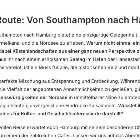
Route: Von Southampton nach 
hampton nach Hamburg bietet eine einzigartige Gelegenheit, i
rmelkanal und die Nordsee zu erleben.
Warum nicht einmal ein
 dabei Küstenlandschaften aus einer ganz neuen Perspektive 
 aus ihr nach einem erholsamen Seetag im Hafen der Hansesta
 vereint, ist ein Muss für alle, die historischen Reiz und marit
e perfekte Mischung aus Entspannung und Entdeckung. Während
ie Vielfalt der angebotenen Annehmlichkeiten zu genießen, gibt
enswürdigkeiten der Nordsee
in unmittelbarer Nähe zu entdec
öglichkeiten, unvergessliche Eindrücke zu sammeln.
Wusstet i
radies für Kultur- und Geschichtsinteressierte darstellt?
vollen Reise erwartet euch Hamburg mit seinem besonderen Ch
 in einem der zahlreichen Cafés. Lassen wir uns auf das Abent