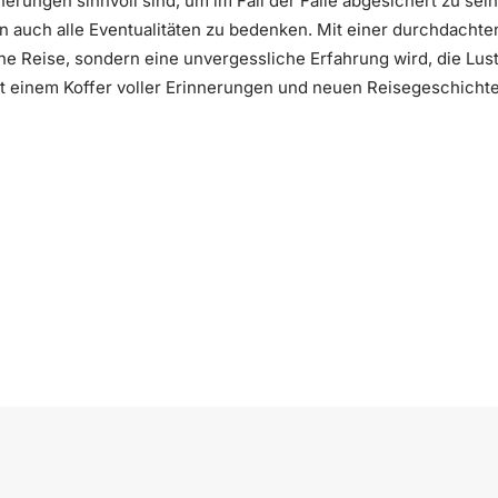
rungen sinnvoll sind, um im Fall der Fälle abgesichert zu sein. 
rn auch alle Eventualitäten zu bedenken. Mit einer durchdachte
ine Reise, sondern eine unvergessliche Erfahrung wird, die Lu
it einem Koffer voller Erinnerungen und neuen Reisegeschichte