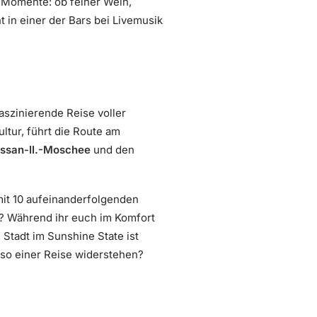
 Momente: ob feiner Wein,
 in einer der Bars bei Livemusik
aszinierende Reise voller
ultur, führt die Route am
ssan-II.-Moschee
und den
it 10 aufeinanderfolgenden
n? Während ihr euch im Komfort
 Stadt im Sunshine State ist
 so einer Reise widerstehen?