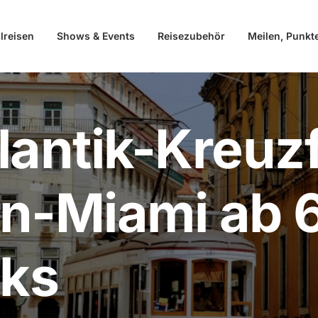
lreisen
Shows & Events
Reisezubehör
Meilen, Punkt
lantik-Kreuzf
on-Miami ab 
nks