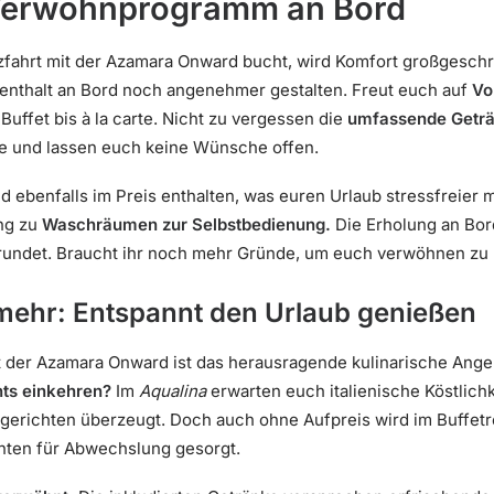
: Verwöhnprogramm an Bord
uzfahrt mit der Azamara Onward bucht, wird Komfort großgesch
enthalt an Bord noch angenehmer gestalten. Freut euch auf
Vo
uffet bis à la carte. Nicht zu vergessen die
umfassende Getr
ve und lassen euch keine Wünsche offen.
d ebenfalls im Preis enthalten, was euren Urlaub stressfreier
ng zu
Waschräumen zur Selbstbedienung.
Die Erholung an Bor
undet. Braucht ihr noch mehr Gründe, um euch verwöhnen zu 
mehr: Entspannt den Urlaub genießen
it der Azamara Onward ist das herausragende kulinarische Ang
nts einkehren?
Im
Aqualina
erwarten euch italienische Köstlic
hgerichten überzeugt. Doch auch ohne Aufpreis wird im Buffetre
chten für Abwechslung gesorgt.