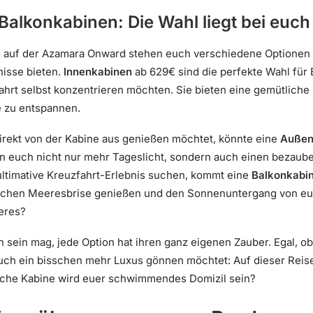
Balkonkabinen: Die Wahl liegt bei euch
ne auf der Azamara Onward stehen euch verschiedene Optionen 
nisse bieten.
Innenkabinen
ab 629€ sind die perfekte Wahl für 
fahrt selbst konzentrieren möchten. Sie bieten eine gemütlich
e zu entspannen.
irekt von der Kabine aus genießen möchtet, könnte eine
Außen
n euch nicht nur mehr Tageslicht, sondern auch einen bezaube
 ultimative Kreuzfahrt-Erlebnis suchen, kommt eine
Balkonkabi
frischen Meeresbrise genießen und den Sonnenuntergang von e
eres?
h sein mag, jede Option hat ihren ganz eigenen Zauber. Egal, o
uch ein bisschen mehr Luxus gönnen möchtet: Auf dieser Reise
elche Kabine wird euer schwimmendes Domizil sein?