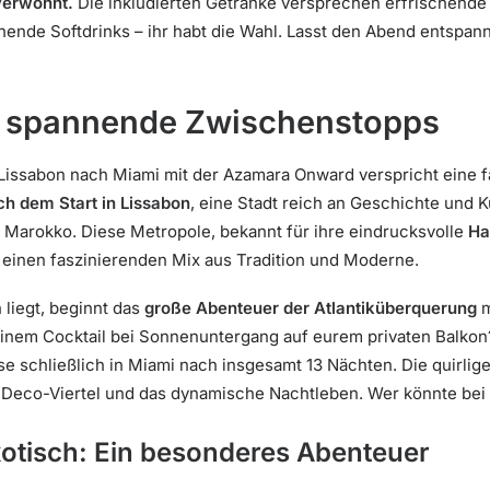
verwöhnt.
Die inkludierten Getränke versprechen erfrischende
hende Softdrinks – ihr habt die Wahl. Lasst den Abend entspannt
d spannende Zwischenstopps
 Lissabon nach Miami mit der Azamara Onward verspricht eine f
h dem Start in Lissabon
, eine Stadt reich an Geschichte und K
 Marokko. Diese Metropole, bekannt für ihre eindrucksvolle
Ha
t einen faszinierenden Mix aus Tradition und Moderne.
liegt, beginnt das
große Abenteuer der Atlantiküberquerung
m
einem Cocktail bei Sonnenuntergang auf eurem privaten Balko
se schließlich in Miami nach insgesamt 13 Nächten. Die quirlige
t Deco-Viertel und das dynamische Nachtleben. Wer könnte bei
exotisch: Ein besonderes Abenteuer