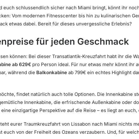
euch schlussendlich sicher nach Miami bringt, könnt ihr noch
ken: Vom modernen Fitnesscenter bis hin zu kulinarischen G
ack etwas dabei. Bereit für dieses unvergessliche Erlebnis?
enpreise für jeden Geschmack
ssen können: Bei dieser Transatlantik-Kreuzfahrt habt ihr die W
abine ab 629€
pro Person ideal. Für nur etwas mehr könnt ihr 
ar, während die
Balkonkabine
ab 799€ ein echtes Highlight dar
öchte, findet natürlich auch tolle Optionen. Die Innenkabine st
 gemütliche Innenkabine, die erfrischende Außenkabine oder do
eine einzigartige Perspektive auf die Reise – es liegt an euch, 
steht eurer Traumkreuzfahrt von Lissabon nach Miami nichts m
t euch von der Freiheit des Ozeans verzaubern. Und, für welc