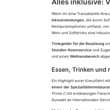
Alles inklusive
Wenn ihr eine Transatlantik-Kre
Inklusivleistungen,
die euren Auf
Restaurantoptionen umfasst, von B
Wein und Softdrinks sind inklusi
Trinkgelder für die Besatzung
sin
Stunden-Roomservice
und Zuga
und einen
Wellnessbereich
abger
Essen, Trinken und 
Ein Highlight eurer Kreuzfahrt m
einem der Spezialitätenrestaura
Prime C
mit erstklassigen Fleisc
Auswahl an internationalen Geri