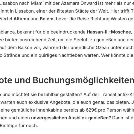
 Lissabon nach Miami mit der Azamara Onward ist mehr als nur e
nnt in Lissabon, einer der ältesten Städte der Welt. Hier trifft 
Viertel
Alfama
und
Belém
, bevor die Reise Richtung Westen ge
blanca, bekannt für die beeindruckende
Hassan-II.-Moschee
,
ee bieten ausreichend Zeit, um die Seeluft zu genießen und de
e auf dem Balkon vor, während der unendliche Ozean unter euch 
wo Strände und ein quirliges Nachtleben warten. Wer könnte di
ote und Buchungsmöglichkeite
e und möchtet sie bezahlbar gestalten? Auf der Transatlantik-K
warten euch exklusive Angebote, die euch genau das bieten.
J
 eine gemütliche Innenkabine bereits ab 629€ pro Person wähle
chen und einen
unvergesslichen Ausblick genießen?
Dann ist d
Richtige für euch.