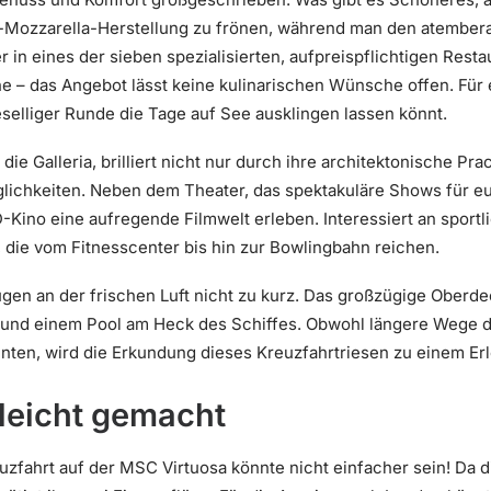
ni-Mozzarella-Herstellung zu frönen, während man den atembe
r in eines der sieben spezialisierten, aufpreispflichtigen Res
he – das Angebot lässt keine kulinarischen Wünsche offen. Fü
eselliger Runde die Tage auf See ausklingen lassen könnt.
e Galleria, brilliert nicht nur durch ihre architektonische Prac
ichkeiten. Neben dem Theater, das spektakuläre Shows für euch
Kino eine aufregende Filmwelt erleben. Interessiert an sportl
, die vom Fitnesscenter bis hin zur Bowlingbahn reichen.
en an der frischen Luft nicht zu kurz. Das großzügige Oberde
 und einem Pool am Heck des Schiffes. Obwohl längere Wege 
ten, wird die Erkundung dieses Kreuzfahrtriesen zu einem Erle
leicht gemacht
uzfahrt auf der MSC Virtuosa könnte nicht einfacher sein! Da 