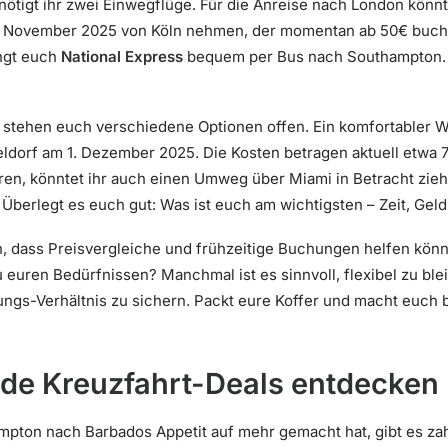
nötigt ihr zwei Einwegflüge. Für die Anreise nach London könnt
 November 2025 von Köln nehmen, der momentan ab 50€ buchbar
ngt euch
National Express
bequem per Bus nach Southampton. 
 stehen euch verschiedene Optionen offen. Ein komfortabler We
dorf am 1. Dezember 2025. Die Kosten betragen aktuell etwa 74
en, könntet ihr auch einen Umweg über Miami in Betracht zieh
 Überlegt es euch gut: Was ist euch am wichtigsten – Zeit, Gel
n, dass Preisvergleiche und frühzeitige Buchungen helfen kön
euren Bedürfnissen? Manchmal ist es sinnvoll, flexibel zu bl
ungs-Verhältnis zu sichern. Packt eure Koffer und macht euch b
de Kreuzfahrt-Deals entdecken
pton nach Barbados Appetit auf mehr gemacht hat, gibt es zah