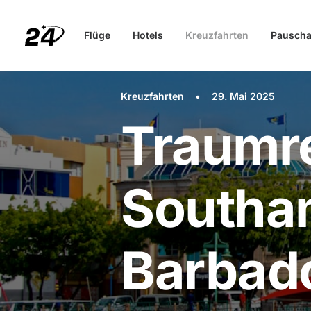
Flüge
Hotels
Kreuzfahrten
Pauscha
Kreuzfahrten
•
29. Mai 2025
Traumre
Southa
Barbad