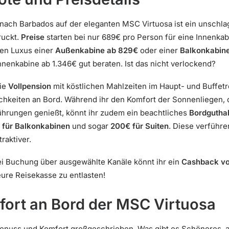
nach Barbados auf der eleganten MSC Virtuosa ist ein unschla
ruckt.
Preise
starten bei nur 689€ pro Person für eine Innenkabi
den Luxus einer
Außenkabine ab 829€
oder einer
Balkonkabin
 Innenkabine ab 1.346€ gut beraten. Ist das nicht verlockend?
die
Vollpension
mit köstlichen Mahlzeiten im Haupt- und Buffetr
chkeiten an Bord. Während ihr den Komfort der Sonnenliegen
hrungen genießt, könnt ihr zudem ein beachtliches
Bordgutha
 für Balkonkabinen
und sogar
200€ für Suiten
. Diese verführ
raktiver.
ei Buchung über ausgewählte Kanäle könnt ihr ein
Cashback v
eure Reisekasse zu entlasten!
ort an Bord der MSC Virtuosa
Genuss und Komfort großgeschrieben. Was gibt es Schöneres,