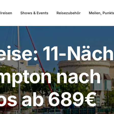
lreisen
Shows & Events
Reisezubehör
Meilen, Punkt
ise: 11-Näch
mpton nach
os ab 689€