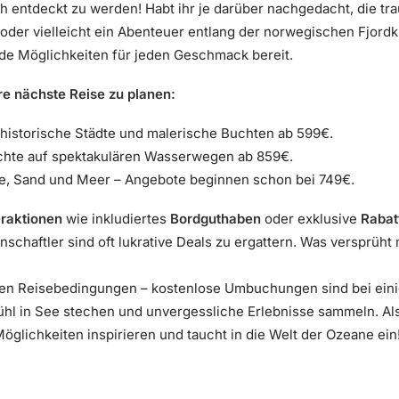
ch entdeckt zu werden! Habt ihr je darüber nachgedacht, die tr
 oder vielleicht ein Abenteuer entlang der norwegischen Fjord
nde Möglichkeiten für jeden Geschmack bereit.
ure nächste Reise zu planen:
historische Städte und malerische Buchten ab 599€.
hte auf spektakulären Wasserwegen ab 859€.
, Sand und Meer – Angebote beginnen schon bei 749€.
raktionen
wie inkludiertes
Bordguthaben
oder exklusive
Rabat
chaftler sind oft lukrative Deals zu ergattern. Was versprüht m
in den Reisebedingungen – kostenlose Umbuchungen sind bei ei
ühl in See stechen und unvergessliche Erlebnisse sammeln. Als
öglichkeiten inspirieren und taucht in die Welt der Ozeane ein