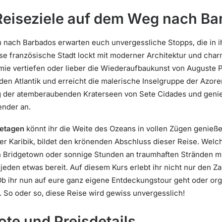
Reiseziele auf dem Weg nach B
nach Barbados erwarten euch unvergessliche Stopps, die in ih
ese französische Stadt lockt mit moderner Architektur und char
mie vertiefen oder lieber die Wiederaufbaukunst von Auguste P
 den Atlantik und erreicht die malerische Inselgruppe der Azor
g der atemberaubenden Kraterseen von Sete Cidades und genießt
ender an.
eetagen
könnt ihr die Weite des Ozeans in vollen Zügen genie
er Karibik, bildet den krönenden Abschluss dieser Reise. Welch
n Bridgetown oder sonnige Stunden an traumhaften Stränden m
ür jeden etwas bereit. Auf diesem Kurs erlebt ihr nicht nur den 
. Ob ihr nun auf eure ganz eigene Entdeckungstour geht oder org
. So oder so, diese Reise wird gewiss unvergesslich!
te und Preisdetails