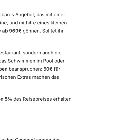
gbares Angebot, das mit einer
ne, und mithilfe eines kleinen
e ab 969€
gönnen. Solltet ihr
estaurant, sondern auch die
, das Schwimmen im Pool oder
ben
beanspruchen:
50€ für
erischen Extras machen das
on 5%
des Reisepreises erhalten
 als den Gaumenfreuden des