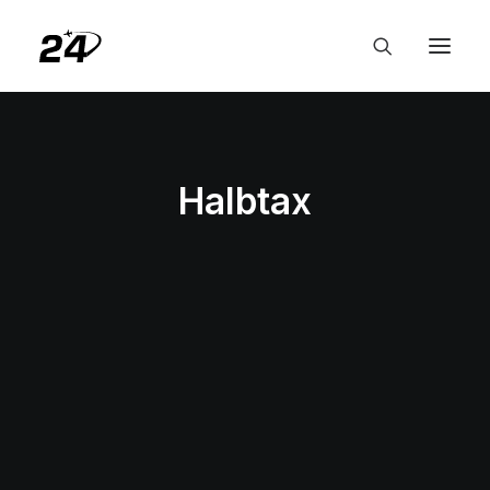
Halbtax
BAHN