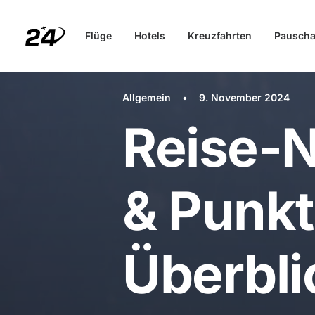
Flüge
Hotels
Kreuzfahrten
Pauscha
Allgemein
•
9. November 2024
Reise-
& Punk
Überbli