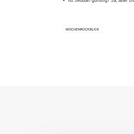
Ist Jeddah günstig? Ja, aber Du
WOCHENRÜCKBLICK