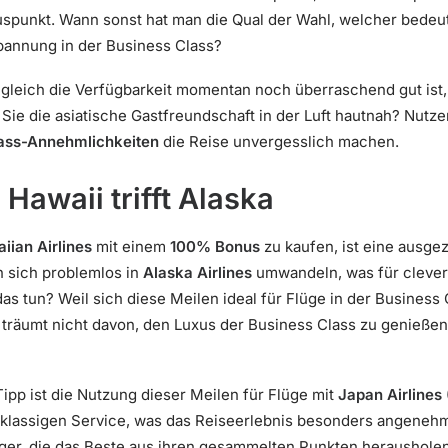
Pluspunkt. Wann sonst hat man die Qual der Wahl, welcher bed
spannung in der Business Class?
gleich die Verfügbarkeit momentan noch überraschend gut ist, 
ie die asiatische Gastfreundschaft in der Luft hautnah? Nutz
ass-Annehmlichkeiten
die Reise unvergesslich machen.
Hawaii trifft Alaska
iian Airlines
mit einem
100% Bonus
zu kaufen, ist eine ausge
n sich problemlos in
Alaska Airlines
umwandeln, was für cleve
 das tun? Weil sich diese Meilen ideal für Flüge in der Busines
 träumt nicht davon, den Luxus der Business Class zu genießen,
Tipp ist die Nutzung dieser Meilen für Flüge mit
Japan Airlines
erstklassigen Service, was das Reiseerlebnis besonders angeneh
jäger, die das Beste aus ihren gesammelten Punkten heraushole