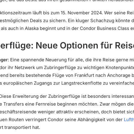
tionszeitraum läuft bis zum 15. November 2024. Wer seine Reise
bestmöglichen Deals zu sichern. Ein kluger Schachzug könnte 
 als auch in Alaska beginnt und in der Condor Business Class e
erflüge: Neue Optionen für Rei
nger
: Eine spannende Neuerung für alle, die ihre Reise gerne 
dor ihr Netzwerk um Zubringerflüge zu wichtigen Knotenpunkt
nd bereits bestehende Flüge von Frankfurt nach Anchorage bes
es europäischen Zugangs zur Langstreckenflotte zu vereinfach
iese Erweiterung der Zubringerflüge ist besonders interessant
 Transfers eine Fernreise beginnen möchten. Zwar mögen die
häftsreisende weniger attraktiv erscheinen, doch bietet sich
euen Routen verringert Condor seine Abhängigkeit von der
Luft
 transportiert hat.