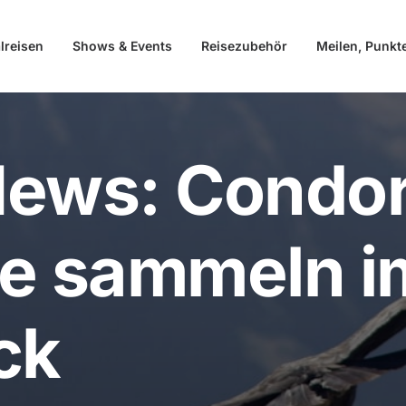
lreisen
Shows & Events
Reisezubehör
Meilen, Punkt
News: Condor
te sammeln i
ck