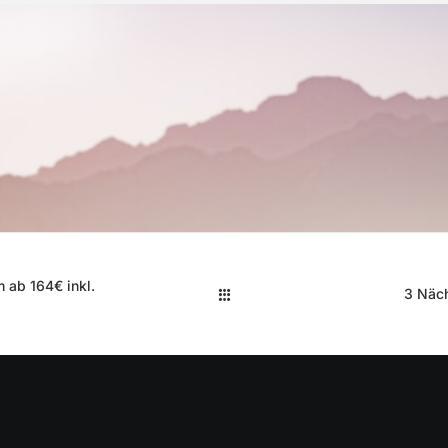
 ab 164€ inkl.
3 Näch