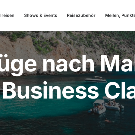
lreisen
Shows & Events
Reisezubehör
Meilen, Punkt
üge nach Mal
Business Cl