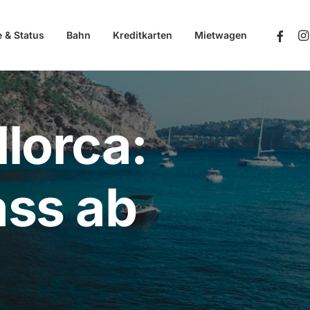
e & Status
Bahn
Kreditkarten
Mietwagen
lorca:
ass ab