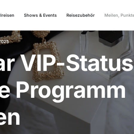
lreisen
Shows & Events
Reisezubehör
Meilen, Punkt
2025
r VIP-Status
ge Programm
en