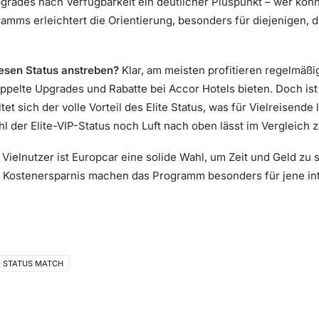
rades nach Verfügbarkeit ein deutlicher Pluspunkt – wer könn
amms erleichtert die Orientierung, besonders für diejenigen, d
esen Status anstreben?
Klar, am meisten profitieren regelmäßi
oppelte Upgrades und Rabatte bei Accor Hotels bieten. Doch ist
 sich der volle Vorteil des Elite Status, was für Vielreisende lu
l der Elite-VIP-Status noch Luft nach oben lässt im Vergleic
ielnutzer ist Europcar eine solide Wahl, um Zeit und Geld zu 
 Kostenersparnis machen das Programm besonders für jene int
STATUS MATCH