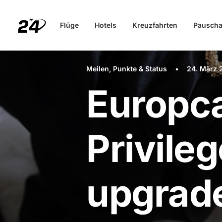
Flüge
Hotels
Kreuzfahrten
Pauscha
Meilen, Punkte & Status
•
24. März 
Europca
Privile
upgrad