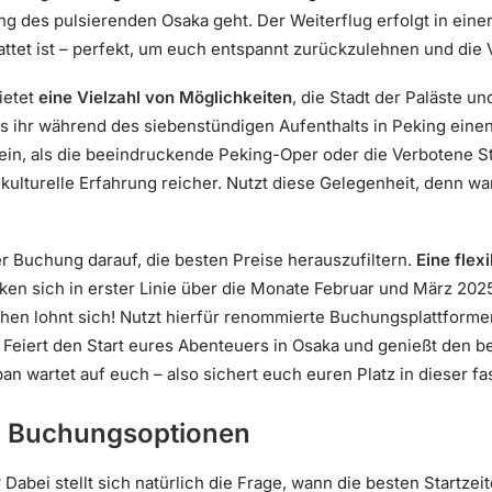
ng des pulsierenden Osaka geht. Der Weiterflug erfolgt in einer
attet ist – perfekt, um euch entspannt zurückzulehnen und die
ietet
eine Vielzahl von Möglichkeiten
, die Stadt der Paläste u
s ihr während des siebenstündigen Aufenthalts in Peking eine
in, als die beeindruckende Peking-Oper oder die Verbotene S
ulturelle Erfahrung reicher. Nutzt diese Gelegenheit, denn wan
er Buchung darauf, die besten Preise herauszufiltern.
Eine flex
ken sich in erster Linie über die Monate Februar und März 20
ichen lohnt sich! Nutzt hierfür renommierte Buchungsplattform
. Feiert den Start eures Abenteuers in Osaka und genießt den 
n wartet auf euch – also sichert euch euren Platz in dieser fa
d Buchungsoptionen
?
Dabei stellt sich natürlich die Frage, wann die besten Startzei