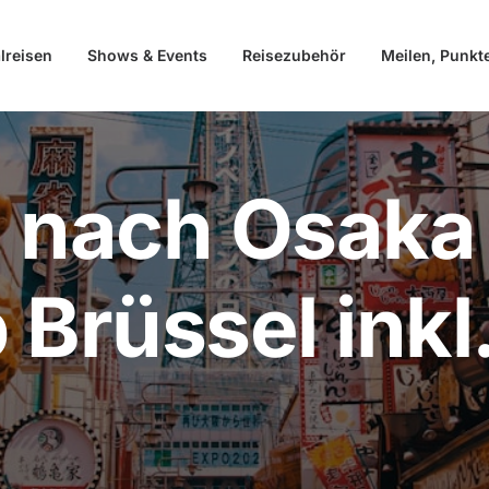
lreisen
Shows & Events
Reisezubehör
Meilen, Punkt
 nach Osaka
 Brüssel inkl