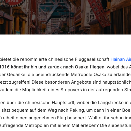
l bietet die renommierte chinesische Fluggesellschaft
Hainan Ai
491 € könnt ihr hin und zurück nach Osaka fliegen
, wobei das
ch der Gedanke, die beeindruckende Metropole Osaka zu erkunde
r jetzt zugreifen! Diese besonderen Angebote sind hauptsächlic
zudem die Möglichkeit eines Stopovers in der aufregenden Sta
ren über die chinesische Hauptstadt, wobei die Langstrecke in
hr sitzt bequem auf dem Weg nach Peking, um dann in einer Bo
freiheit einen angenehmen Flug beschert. Wolltet ihr schon i
aufregende Metropolen mit einem Mal erleben? Die siebenstün