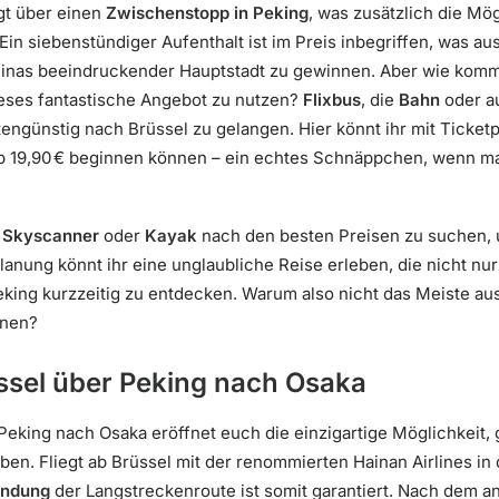
gt über einen
Zwischenstopp in Peking
, was zusätzlich die Mög
 Ein siebenstündiger Aufenthalt ist im Preis inbegriffen, was au
hinas beeindruckender Hauptstadt zu gewinnen. Aber wie kom
eses fantastische Angebot zu nutzen?
Flixbus
, die
Bahn
oder a
ngünstig nach Brüssel zu gelangen. Hier könnt ihr mit Ticketp
b 19,90 € beginnen können – ein echtes Schnäppchen, wenn m
e
Skyscanner
oder
Kayak
nach den besten Preisen zu suchen, 
Planung könnt ihr eine unglaubliche Reise erleben, die nicht n
king kurzzeitig zu entdecken. Warum also nicht das Meiste au
nnen?
ssel über Peking nach Osaka
Peking nach Osaka eröffnet euch die einzigartige Möglichkeit,
eben. Fliegt ab Brüssel mit der renommierten Hainan Airlines i
undung
der Langstreckenroute ist somit garantiert. Nach dem a