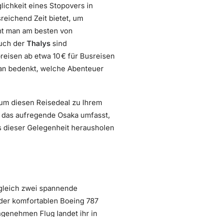
lichkeit eines Stopovers in
sreichend Zeit bietet, um
mt man am besten von
uch der
Thalys
sind
reisen ab etwa 10 € für Busreisen
an bedenkt, welche Abenteuer
um diesen Reisedeal zu Ihrem
ur das aufregende Osaka umfasst,
s dieser Gelegenheit herausholen
 gleich zwei spannende
n der komfortablen Boeing 787
ngenehmen Flug landet ihr in