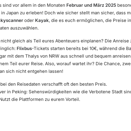
es sind vor allem in den Monaten
Februar und März 2025
besonde
n Japan zu erleben! Doch wie sicher stellt man sicher, dass m
Skyscanner
oder
Kayak
, die es euch ermöglichen, die Preise i
aten auszuwählen.
cht gleich als Teil eures Abenteuers einplanen? Die Anreise z
inglich:
Flixbus
-Tickets starten bereits bei 10€, während die B
ogar mit dem Thalys von NRW aus schnell und bequem anreisen 
nem Teil eurer Reise. Also, worauf wartet ihr? Die Chance, zwe
an sich nicht entgehen lassen!
t bei den Reisedaten verschafft oft den besten Preis.
er in Peking: Sehenswürdigkeiten wie die Verbotene Stadt sin
utzt die Plattformen zu eurem Vorteil.