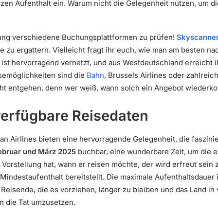
rzen Aufenthalt ein. Warum nicht die Gelegenheit nutzen, um di
hung verschiedene Buchungsplattformen zu prüfen!
Skyscanne
 zu ergattern. Vielleicht fragt ihr euch, wie man am besten n
st hervorragend vernetzt, und aus Westdeutschland erreicht ih
isemöglichkeiten sind die
Bahn
, Brussels Airlines oder zahlreic
cht entgehen, denn wer weiß, wann solch ein Angebot wiederk
verfügbare Reisedaten
n Airlines bieten eine hervorragende Gelegenheit, die faszini
ebruar und März 2025
buchbar, eine wunderbare Zeit, um die er
Vorstellung hat, wann er reisen möchte, der wird erfreut sein 
Mindestaufenthalt bereitstellt. Die maximale Aufenthaltsdauer 
 Reisende, die es vorziehen, länger zu bleiben und das Land in
 in die Tat umzusetzen.