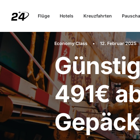
Flüge
Hotels
Kreuzfahrten
Pauscha
Economy Class
•
12. Februar 2025
Günstig
491€ ab
Gepäck