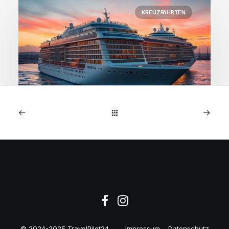
KREUZFAHRTEN
1. Januar 2026
MSC Preziosa: 7-Nächte
NW-Europa-Kreuzfahrt ab
€599
© 2024-2025 TravelPilot24
Impressum
Datenschutz