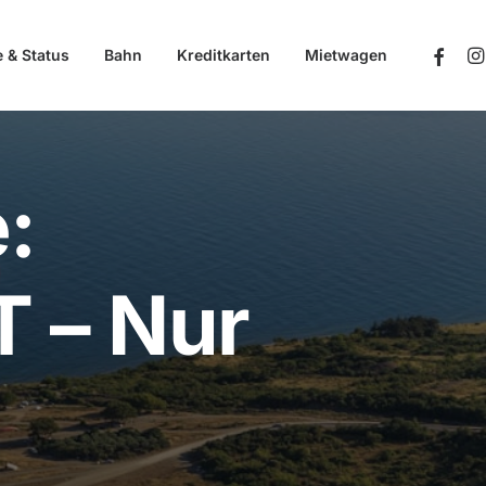
e & Status
Bahn
Kreditkarten
Mietwagen
:
T – Nur