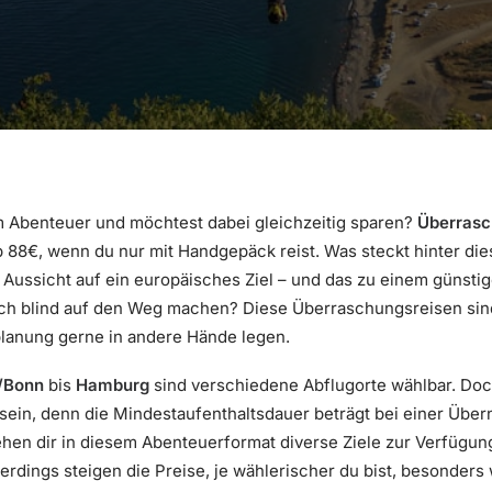
m Abenteuer und möchtest dabei gleichzeitig sparen?
Überrasc
 88€, wenn du nur mit Handgepäck reist. Was steckt hinter di
Aussicht auf ein europäisches Ziel – und das zu einem günsti
ich blind auf den Weg machen? Diese Überraschungsreisen sind i
planung gerne in andere Hände legen.
/Bonn
bis
Hamburg
sind verschiedene Abflugorte wählbar. Do
sein, denn die Mindestaufenthaltsdauer beträgt bei einer Über
tehen dir in diesem Abenteuerformat diverse Ziele zur Verfügun
erdings steigen die Preise, je wählerischer du bist, besonders 