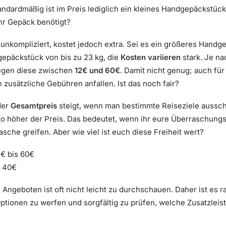
tandardmäßig ist im Preis lediglich ein kleines Handgepäckstüc
hr Gepäck benötigt?
unkompliziert, kostet jedoch extra. Sei es ein größeres Hand
gepäckstück von bis zu 23 kg, die
Kosten variieren
stark. Je na
iegen diese zwischen
12€ und 60€
. Damit nicht genug; auch für
zusätzliche Gebühren anfallen. Ist das noch fair?
der
Gesamtpreis
steigt, wenn man bestimmte Reiseziele aussch
to höher der Preis. Das bedeutet, wenn ihr eure Überraschung
asche greifen. Aber wie viel ist euch diese Freiheit wert?
€ bis 60€
s 40€
 Angeboten ist oft nicht leicht zu durchschauen. Daher ist es 
Optionen zu werfen und sorgfältig zu prüfen, welche Zusatzlei