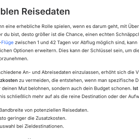
xiblen Reisedaten
kann eine erhebliche Rolle spielen, wenn es darum geht, mit Üb
er du bist, desto größer ist die Chance, einen echten Schnäpp
-
Flüge
zwischen 1 und 42 Tagen vor Abflug möglich sind, kann e
chen Optionen erweitern. Dies kann der Schlüssel sein, um di
vorzunehmen.
rschiedene An- und Abreisedaten einzulassen, erhöht sich die V
zkosten
zu vermeiden, die entstehen, wenn man spezifische Da
 nur deinen Mut belohnen, sondern auch dein Budget schonen.
Is
is schließlich mehr auf als die reine Destination oder der Au
 Bandbreite von potenziellen Reisedaten.
esto geringer die Zusatzkosten.
swahl bei Zieldestinationen.