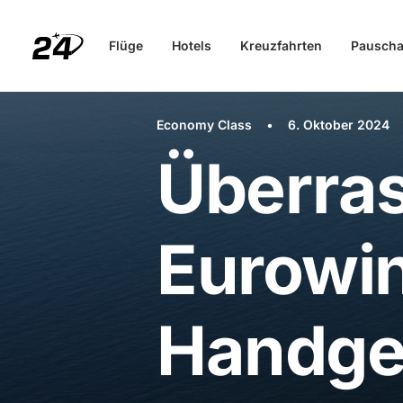
Flüge
Hotels
Kreuzfahrten
Pauscha
Economy Class
•
6. Oktober 2024
Überra
Eurowin
Handge