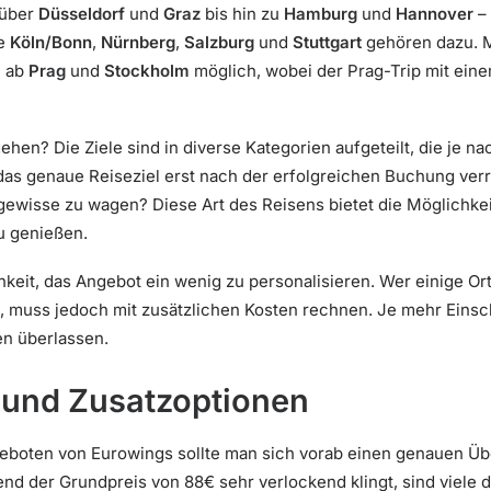
über
Düsseldorf
und
Graz
bis hin zu
Hamburg
und
Hannover
– 
ie
Köln/Bonn
,
Nürnberg
,
Salzburg
und
Stuttgart
gehören dazu. M
e ab
Prag
und
Stockholm
möglich, wobei der Prag-Trip mit eine
en? Die Ziele sind in diverse Kategorien aufgeteilt, die je na
das genaue Reiseziel erst nach der erfolgreichen Buchung verra
ngewisse zu wagen? Diese Art des Reisens bietet die Möglichke
u genießen.
hkeit, das Angebot ein wenig zu personalisieren. Wer einige Or
, muss jedoch mit zusätzlichen Kosten rechnen. Je mehr Eins
nen überlassen.
 und Zusatzoptionen
boten von Eurowings sollte man sich vorab einen genauen Übe
nd der Grundpreis von 88€ sehr verlockend klingt, sind viele