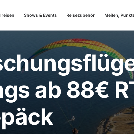
lreisen
Shows & Events
Reisezubehör
Meilen, Punkt
schungsflüge
gs ab 88€ R
päck