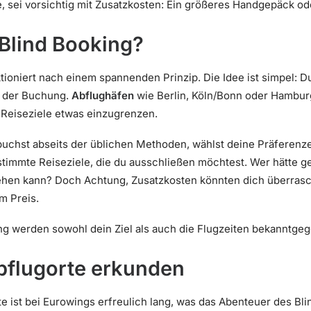
ise, sei vorsichtig mit Zusatzkosten: Ein größeres Handgepäck o
 Blind Booking?
ioniert nach einem spannenden Prinzip. Die Idee ist simpel: D
h der Buchung.
Abflughäfen
wie Berlin, Köln/Bonn oder Hambur
 Reiseziele etwas einzugrenzen.
buchst abseits der üblichen Methoden, wählst deine Präferenze
timmte Reiseziele, die du ausschließen möchtest. Wer hätte ge
ehen kann? Doch Achtung, Zusatzkosten könnten dich überrasc
im Preis.
g werden sowohl dein Ziel als auch die Flugzeiten bekanntgeg
bflugorte erkunden
te ist bei Eurowings erfreulich lang, was das Abenteuer des B