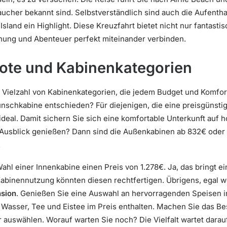
ucher bekannt sind. Selbstverständlich sind auch die Aufenthal
sland ein Highlight. Diese Kreuzfahrt bietet nicht nur fantast
nung und Abenteuer perfekt miteinander verbinden.
bote und Kabinenkategorien
e Vielzahl von Kabinenkategorien, die jedem Budget und Komfo
nschkabine entschieden? Für diejenigen, die eine preisgünstig
deal. Damit sichern Sie sich eine komfortable Unterkunft auf
r Ausblick genießen? Dann sind die Außenkabinen ab 832€ oder 
.
ahl einer Innenkabine einen Preis von 1.278€. Ja, das bringt ei
abinennutzung könnten diesen rechtfertigen. Übrigens, egal w
nsion
. Genießen Sie eine Auswahl an hervorragenden Speisen i
Wasser, Tee und Eistee im Preis enthalten. Machen Sie das Bes
r auswählen. Worauf warten Sie noch? Die Vielfalt wartet darau