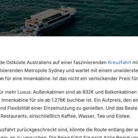
e Ostküste Australiens auf einer faszinierenden
Kreuzfahrt
mi
pulsierenden Metropole Sydney und wartet mit einem unwiderste
on
für eine Innenkabine. Ist das nicht ein verlockender Preis f
 für mehr Luxus: Außenkabinen sind ab 832€ und Balkonkabinen 
 Innenkabine für sie ab 1.278€ buchbar ist. Ein Aufpreis, den e
nd Flexibilität einer Einzelnutzung zu genießen. Und das Beste
Restaurants, einschließlich Kaffee, Wasser, Tee und Eistee.
reuzfahrt zurückgeschreckt sind, könnte die Route entlang der
in, es zu versuchen. Die Reise führt Sie nach Airlie Beach und