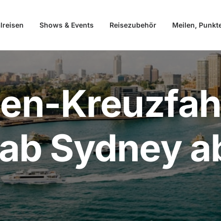
lreisen
Shows & Events
Reisezubehör
Meilen, Punkt
ien-Kreuzfahr
 ab Sydney a