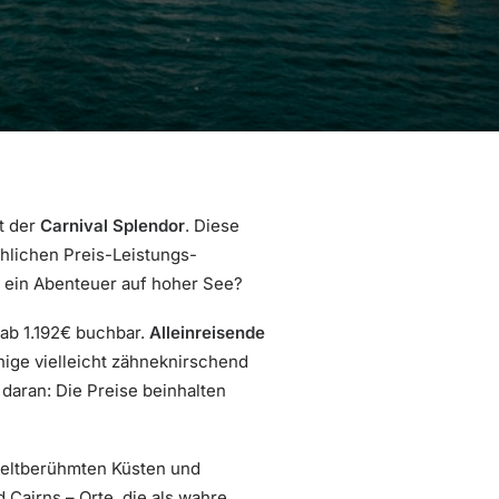
t der
Carnival Splendor
. Diese
hlichen Preis-Leistungs-
ür ein Abenteuer auf hoher See?
ab 1.192€ buchbar.
Alleinreisende
inige vielleicht zähneknirschend
 daran: Die Preise beinhalten
 weltberühmten Küsten und
 Cairns – Orte, die als wahre