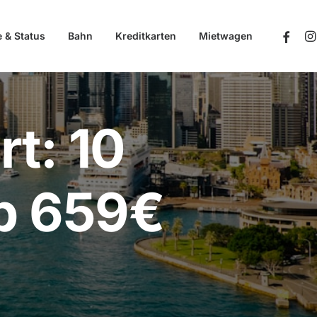
e & Status
Bahn
Kreditkarten
Mietwagen
t: 10
b 659€