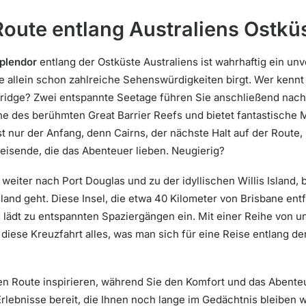
oute entlang Australiens Ostkü
Splendor
entlang der Ostküste Australiens ist wahrhaftig ein unv
die allein schon zahlreiche Sehenswürdigkeiten birgt. Wer kenn
ridge? Zwei entspannte Seetage führen Sie anschließend nach 
Nähe des berühmten Great Barrier Reefs und bietet fantastische
t nur der Anfang, denn Cairns, der nächste Halt auf der Route,
Reisende, die das Abenteuer lieben. Neugierig?
 weiter nach Port Douglas und zu der idyllischen Willis Island, 
and geht. Diese Insel, die etwa 40 Kilometer von Brisbane entfe
 lädt zu entspannten Spaziergängen ein. Mit einer Reihe von 
diese Kreuzfahrt alles, was man sich für eine Reise entlang de
gen Route inspirieren, während Sie den Komfort und das Abente
lebnisse bereit, die Ihnen noch lange im Gedächtnis bleiben we