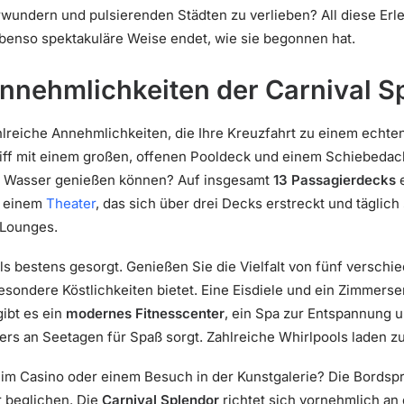
wundern und pulsierenden Städten zu verlieben? All diese Erle
benso spektakuläre Weise endet, wie sie begonnen hat.
Annehmlichkeiten der Carnival S
hlreiche Annehmlichkeiten, die Ihre Kreuzfahrt zu einem echte
ff mit einem großen, offenen Pooldeck und einem Schiebedach 
as Wasser genießen können? Auf insgesamt
13 Passagierdecks
e
n einem
Theater
, das sich über drei Decks erstreckt und täglic
 Lounges.
alls bestens gesorgt. Genießen Sie die Vielfalt von fünf versch
sondere Köstlichkeiten bietet. Eine Eisdiele und ein Zimmerse
gibt es ein
modernes Fitnesscenter
, ein Spa zur Entspannung 
rs an Seetagen für Spaß sorgt. Zahlreiche Whirlpools laden z
im Casino oder einem Besuch in der Kunstgalerie? Die Bordspr
 beglichen. Die
Carnival Splendor
richtet sich vornehmlich an