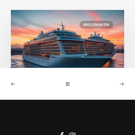
KREUZFAHRTEN
1. Januar 2026
MSC Preziosa: 7-Nächte
NW-Europa-Kreuzfahrt ab
€599