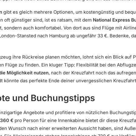
n
gibt es gleich mehrere Optionen, um kostengünstig und beq
 oft günstiger sind, ist es ratsam, mit dem
National Express B
t, sondern auch komfortabel. Von dort aus sind Flüge mit Airli
 London-Stansted nach Hamburg ab ungefähr 33 €. Bedenke, d
ugzeug ihre Rückreise planen möchten, lohnt sich ein Blick auf 
en Flüge zu finden. Ein kluger Tipp: Flexibilität bei den Abflug
ie Möglichkeit nutzen
, nach der Kreuzfahrt noch das aufrege
tadt könnte das perfekte Ende deiner unvergesslichen Kreuzfahr
te und Buchungstipps
inzigartige Angebote und profitiere von nützlichen Buchungsti
 360 €
pro Person für eine Innenkabine bietet dir diese Kreuzf
u den Wunsch nach einer erweiterten Aussicht haben, sind Auß