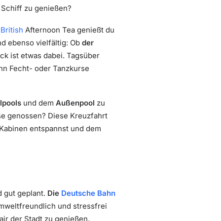
 Schiff zu genießen?
n
British
Afternoon Tea genießt du
d ebenso vielfältig: Ob
der
k ist etwas dabei. Tagsüber
ann Fecht- oder Tanzkurse
lpools
und dem
Außenpool
zu
ise genossen? Diese Kreuzfahrt
en Kabinen entspannst und dem
 gut geplant.
Die
Deutsche Bahn
umweltfreundlich und stressfrei
ir der Stadt zu genießen.