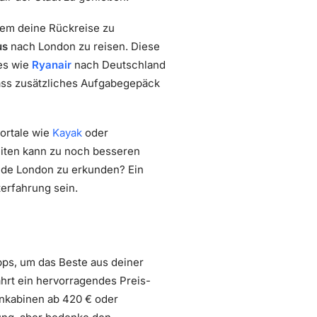
uem deine Rückreise zu
us
nach London zu reisen. Diese
nes wie
Ryanair
nach Deutschland
ass zusätzliches Aufgabegepäck
Portale wie
Kayak
oder
zeiten kann zu noch besseren
nde London zu erkunden? Ein
terfahrung sein.
pps, um das Beste aus deiner
ahrt ein hervorragendes Preis-
enkabinen ab 420 € oder