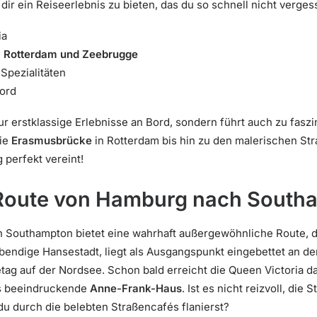
 dir ein Reiseerlebnis zu bieten, das du so schnell nicht verges
ia
 Rotterdam und Zeebrugge
 Spezialitäten
ord
ur erstklassige Erlebnisse an Bord, sondern führt auch zu fasz
ie
Erasmusbrücke
in Rotterdam bis hin zu den malerischen Str
perfekt vereint!
Route von Hamburg nach South
 Southampton bietet eine wahrhaft außergewöhnliche Route, d
lebendige Hansestadt, liegt als Ausgangspunkt eingebettet an d
tag auf der Nordsee. Schon bald erreicht die Queen Victoria 
as beeindruckende
Anne-Frank-Haus
. Ist es nicht reizvoll, die
u durch die belebten Straßencafés flanierst?