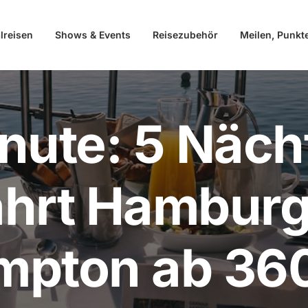
lreisen
Shows & Events
Reisezubehör
Meilen, Punkt
nute: 5 Näch
ahrt Hamburg
mpton ab 36