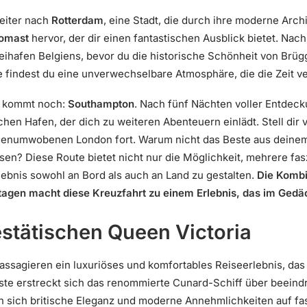
eiter nach
Rotterdam
, eine Stadt, die durch ihre moderne Archit
omast
hervor, der dir einen fantastischen Ausblick bietet. Nach
eihafen Belgiens, bevor du die historische Schönheit von Brüg
 findest du eine unverwechselbare Atmosphäre, die die Zeit ve
e kommt noch:
Southampton
. Nach fünf Nächten voller Entdec
chen Hafen, der dich zu weiteren Abenteuern einlädt. Stell dir v
genumwobenen London fort. Warum nicht das Beste aus deinem
eisen? Diese Route bietet nicht nur die Möglichkeit, mehrere f
lebnis sowohl an Bord als auch an Land zu gestalten.
Die Kombi
gen macht diese Kreuzfahrt zu einem Erlebnis, das im Gedäch
stätischen Queen Victoria
Passagieren ein luxuriöses und komfortables Reiseerlebnis, d
 Gäste erstreckt sich das renommierte Cunard-Schiff über beei
n sich britische Eleganz und moderne Annehmlichkeiten auf fa