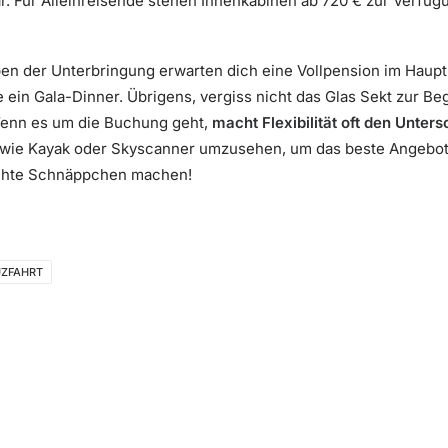
r. Für Alleinreisende stehen Innenkabinen ab 720 € zur Verfü
n der Unterbringung erwarten dich eine Vollpension im Haupt-
e ein Gala-Dinner. Übrigens, vergiss nicht das Glas Sekt zur Be
 Wenn es um die Buchung geht,
macht Flexibilität oft den Unters
 wie Kayak oder Skyscanner umzusehen, um das beste Angebot
 echte Schnäppchen machen!
UZFAHRT