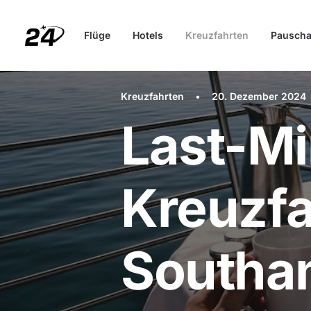
Flüge
Hotels
Kreuzfahrten
Pauscha
Kreuzfahrten
•
20. Dezember 2024
Last-Mi
Kreuzf
Southa