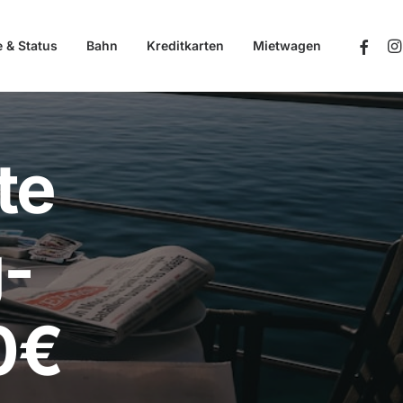
e & Status
Bahn
Kreditkarten
Mietwagen
te
-
0€