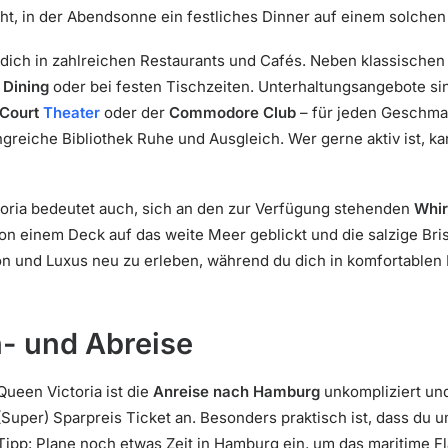
t, in der Abendsonne ein festliches Dinner auf einem solchen
dich in zahlreichen Restaurants und Cafés. Neben klassische
 Dining
oder bei festen Tischzeiten. Unterhaltungsangebote sin
 Court
Theater
oder der
Commodore Club
– für jeden Geschmac
greiche Bibliothek Ruhe und Ausgleich. Wer gerne aktiv ist, k
toria bedeutet auch, sich an den zur Verfügung stehenden
Whir
on einem Deck auf das weite Meer geblickt und die salzige Br
ition und Luxus neu zu erleben, während du dich in komfortabl
n- und Abreise
Queen Victoria ist die
Anreise nach Hamburg
unkompliziert und
 (Super) Sparpreis Ticket an. Besonders praktisch ist, dass du 
pp: Plane noch etwas Zeit in Hamburg ein, um das maritime Fla