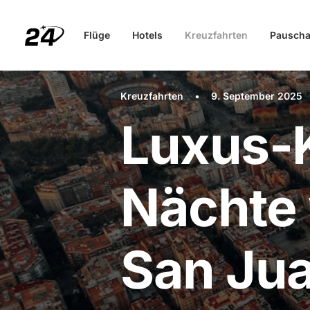
Flüge
Hotels
Kreuzfahrten
Pauscha
Kreuzfahrten
•
9. September 2025
Luxus-K
Nächte 
San Ju