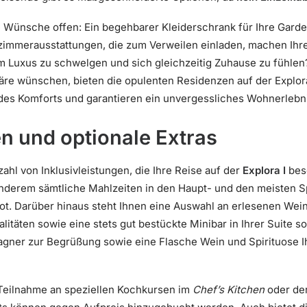
e Wünsche offen: Ein begehbarer Kleiderschrank für Ihre Garde
immerausstattungen, die zum Verweilen einladen, machen Ihr
im Luxus zu schwelgen und sich gleichzeitig Zuhause zu fühlen?
e wünschen, bieten die opulenten Residenzen auf der Explora
des Komforts und garantieren ein unvergessliches Wohnerlebni
en und optionale Extras
zahl von Inklusivleistungen, die Ihre Reise auf der
Explora I
beso
anderem sämtliche Mahlzeiten in den Haupt- und den meisten Sp
t. Darüber hinaus steht Ihnen eine Auswahl an erlesenen Wei
itäten sowie eine stets gut bestückte Minibar in Ihrer Suite s
agner zur Begrüßung sowie eine Flasche Wein und Spirituose Ih
 Teilnahme an speziellen Kochkursen im
Chef’s Kitchen
oder de