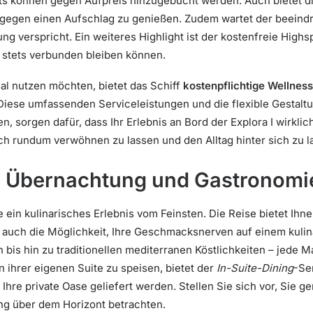
ts können gegen Aufpreis hinzugebucht werden. Auch bietet di
n gegen einen Aufschlag zu genießen. Zudem wartet der beein
ung verspricht. Ein weiteres Highlight ist der kostenfreie H
e stets verbunden bleiben können.
imal nutzen möchten, bietet das Schiff
kostenpflichtige Wellne
Diese umfassenden Serviceleistungen und die flexible Gestaltu
, sorgen dafür, dass Ihr Erlebnis an Bord der Explora I wirklich
ich rundum verwöhnen zu lassen und den Alltag hinter sich zu 
d: Übernachtung und Gastronomi
 ein kulinarisches Erlebnis vom Feinsten. Die Reise bietet Ihne
 auch die Möglichkeit, Ihre Geschmacksnerven auf einem kulin
bis hin zu traditionellen mediterranen Köstlichkeiten – jede Mah
in ihrer eigenen Suite zu speisen, bietet der
In-Suite-Dining
-Se
 Ihre private Oase geliefert werden. Stellen Sie sich vor, Sie g
g über dem Horizont betrachten.