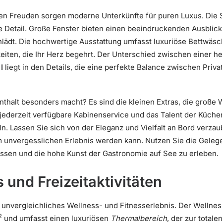
en Freuden sorgen moderne Unterkünfte für puren Luxus. Die Su
ste Detail. Große Fenster bieten einen beeindruckenden Ausblic
nlädt. Die hochwertige Ausstattung umfasst luxuriöse Bettwäs
keiten, die Ihr Herz begehrt. Der Unterschied zwischen einer
I
liegt in den Details, die eine perfekte Balance zwischen Pri
nthalt besonders macht? Es sind die kleinen Extras, die große 
ederzeit verfügbare Kabinenservice und das Talent der Küchenc
n. Lassen Sie sich von der Eleganz und Vielfalt an Bord verzau
 unvergesslichen Erlebnis werden kann. Nutzen Sie die Gelegen
assen und die hohe Kunst der Gastronomie auf See zu erleben.
 und Freizeitaktivitäten
 unvergleichliches Wellness- und Fitnesserlebnis. Der Wellnes
2
und umfasst einen luxuriösen
Thermalbereich
, der zur total