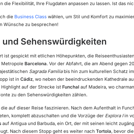
die Flexibilität, Ihre Flugdaten anpassen zu lassen. Ist das nic
uch die
Business Class
wählen, um Stil und Komfort zu maximier
llen Wünsche zu besprechen!
e und Sehenswürdigkeiten
t ist gespickt mit etlichen Höhepunkten, die Reiseenthusiaste
en Metropole
Barcelona
. Vor der Abfahrt, die am Abend gegen 20:
majestätischen
Sagrada Família
bis hin zum kulturellen Schatz i
opp ist in
Cádiz
, wo neben der beeindruckenden Kathedrale au
Highlight auf der Strecke ist
Funchal
auf Madeira, wo charmant
onte zu den Sehenswürdigkeiten zählen.
, die auf dieser Reise faszinieren. Nach dem Aufenthalt in Fun
ieten, komplett abzuschalten und die Vorzüge der
Explora I
in v
s
auf Antigua und Barbuda, ein Ort, der mit seinen leicht zugä
ugt. Nach diesem Stopp geht es weiter nach
Tortola
, bevor di