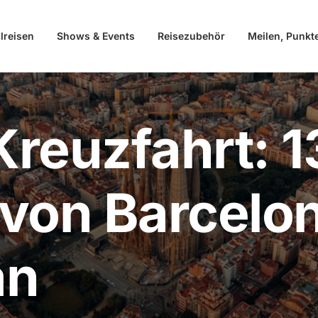
lreisen
Shows & Events
Reisezubehör
Meilen, Punkt
reuzfahrt: 1
von Barcelo
an