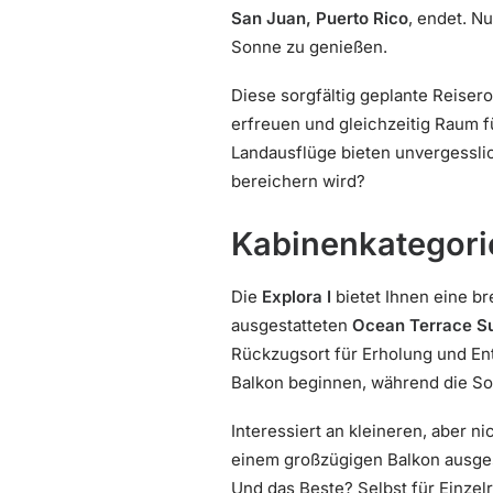
San Juan, Puerto Rico
, endet. N
Sonne zu genießen.
Diese sorgfältig geplante Reisero
erfreuen und gleichzeitig Raum f
Landausflüge bieten unvergesslic
bereichern wird?
Kabinenkategorie
Die
Explora I
bietet Ihnen eine br
ausgestatteten
Ocean Terrace Su
Rückzugsort für Erholung und Ent
Balkon beginnen, während die So
Interessiert an kleineren, aber 
einem großzügigen Balkon ausges
Und das Beste? Selbst für Einze