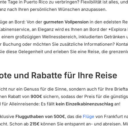
te Tage in Puerto Rico zu verbringen? Flexibilität ist alles, u
 ganz nach Ihren persönlichen Wünschen anzupassen.
züge an Bord: Von der
gurmeten Vollpension
in den edelsten Re
inenservice, an Eleganz wird es Ihnen an Bord der *Explora I
u einem großzügigen Wellnessbereich, inkludierten Getränke
r Buchung oder möchten Sie zusätzliche Informationen? Kontak
Sie diese Gelegenheit und erleben Sie eine Reise, die grenzen
te und Rabatte für Ihre Reise
cht nur ein Genuss für die Sinne, sondern auch für Ihre Brieft
inen Rabatt von
900€
sichern, sodass der Preis für die günstig
 für Alleinreisende: Es fällt
kein Einzelkabinenzuschlag
an!
xklusive
Flugguthaben von 500€
, das die
Flüge
von Frankfurt n
acht. Schon ab
215€
können Sie entspannt an- und abreisen. Mö