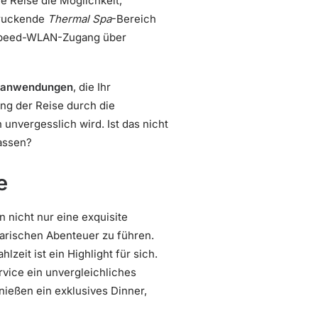
e Reise die Möglichkeit,
druckende
Thermal Spa
-Bereich
ighspeed-WLAN-Zugang über
ssanwendungen
, die Ihr
ng der Reise durch die
 unvergesslich wird. Ist das nicht
lassen?
e
n nicht nur eine exquisite
arischen Abenteuer zu führen.
lzeit ist ein Highlight für sich.
rvice ein unvergleichliches
enießen ein exklusives Dinner,