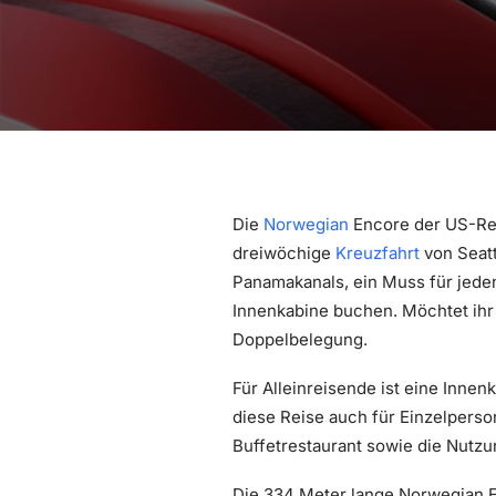
Die
Norwegian
Encore der US-Ree
dreiwöchige
Kreuzfahrt
von Seat
Panamakanals, ein Muss für jeden 
Innenkabine buchen. Möchtet ihr
Doppelbelegung.
Für Alleinreisende ist eine Inne
diese Reise auch für Einzelperson
Buffetrestaurant sowie die Nutz
Die 334 Meter lange Norwegian En