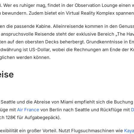
 Wer es ruhiger mag, findet in der Observation Lounge einen 
 bewundern. Zudem bietet ein Virtual Reality Komplex spannen
den die passende Kabine. Alleinreisende kommen in den Genuss
r anspruchsvolle Reisende steht der exklusive Bereich „The Ha
ten auf den obersten Decks beherbergt. Grundkenntnisse in Engl
rdwährung ist US-Dollar, wobei die Rechnungen am Ende der Kr
eglichen werden können.
eise
 Seattle und die Abreise von Miami empfiehlt sich die Buchung 
lüge mit
Air France
von Berlin nach Seattle und Rückflüge mit
D
ich 128€ für Aufgabegepäck).
lexibilität ein großer Vorteil. Nutzt Flugsuchmaschinen wie
Kay