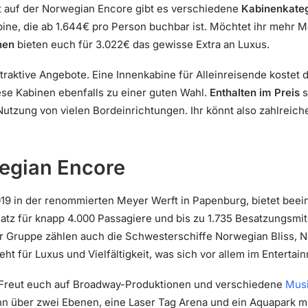
 auf der Norwegian Encore gibt es verschiedene
Kabinenkate
abine, die ab 1.644€ pro Person buchbar ist. Möchtet ihr mehr 
nen
bieten euch für 3.022€ das gewisse Extra an Luxus.
ttraktive Angebote. Eine Innenkabine für Alleinreisende kostet 
se Kabinen ebenfalls zu einer guten Wahl.
Enthalten im Preis
s
Nutzung von vielen Bordeinrichtungen. Ihr könnt also zahlreic
wegian Encore
19 in der renommierten Meyer Werft in Papenburg, bietet bee
latz für knapp 4.000 Passagiere und bis zu 1.735 Besatzungsmit
r Gruppe zählen auch die Schwesterschiffe Norwegian Bliss,
ht für Luxus und Vielfältigkeit, was sich vor allem im Enterta
Freut euch auf Broadway-Produktionen und verschiedene
Musi
ahn über zwei Ebenen, eine Laser Tag Arena und ein Aquapark m