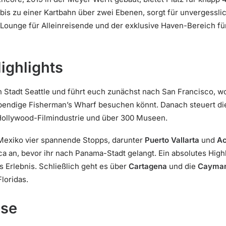
is zu einer Kartbahn über zwei Ebenen, sorgt für unvergessli
Lounge für Alleinreisende und der exklusive Haven-Bereich fü
ighlights
en Stadt Seattle und führt euch zunächst nach San Francisco, w
 lebendige Fisherman’s Wharf besuchen könnt. Danach steuert 
Hollywood-Filmindustrie und über 300 Museen.
 Mexiko vier spannende Stopps, darunter
Puerto Vallarta
und
Ac
ca an, bevor ihr nach Panama-Stadt gelangt. Ein absolutes Highl
 Erlebnis. Schließlich geht es über
Cartagena
und die
Cayman
loridas.
ise