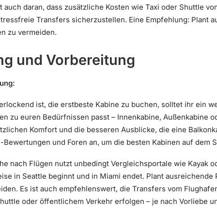
t auch daran, dass zusätzliche Kosten wie Taxi oder Shuttle v
stressfreie Transfers sicherzustellen. Eine Empfehlung: Plant a
n zu vermeiden.
ng und Vorbereitung
tung:
rlockend ist, die erstbeste Kabine zu buchen, solltet ihr ein w
en zu euren Bedürfnissen passt – Innenkabine, Außenkabine od
zlichen Komfort und die besseren Ausblicke, die eine Balkonka
e-Bewertungen und Foren an, um die besten Kabinen auf dem Sc
he nach Flügen nutzt unbedingt Vergleichsportale wie Kayak od
ise in Seattle beginnt und in Miami endet. Plant ausreichende 
eiden. Es ist auch empfehlenswert, die Transfers vom Flughaf
Shuttle oder öffentlichem Verkehr erfolgen – je nach Vorliebe u