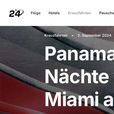
Flüge
Hotels
Kreuzfahrten
Pauscha
Kreuzfahrten
•
2. September 2024
Panamak
Nächte 
Miami a