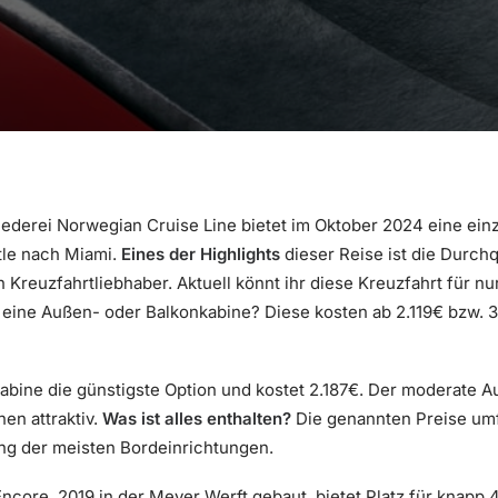
derei Norwegian Cruise Line bietet im Oktober 2024 eine einzi
tle nach Miami.
Eines der Highlights
dieser Reise ist die Durc
Kreuzfahrtliebhaber. Aktuell könnt ihr diese Kreuzfahrt für nu
 eine Außen- oder Balkonkabine? Diese kosten ab 2.119€ bzw. 
nkabine die günstigste Option und kostet 2.187€. Der moderate
en attraktiv.
Was ist alles enthalten?
Die genannten Preise umf
ung der meisten Bordeinrichtungen.
core, 2019 in der Meyer Werft gebaut, bietet Platz für knapp 