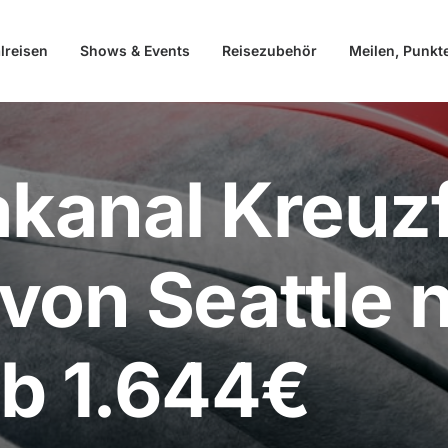
lreisen
Shows & Events
Reisezubehör
Meilen, Punkt
anal Kreuzf
von Seattle 
b 1.644€