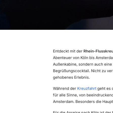
Entdeckt mit der
Rhein-Flusskreu
Abenteuer von Köln bis Amsterdam
Außenkabine, sondern auch eine 
Begrüßungscocktail. Nicht zu ver
gehobenes Erlebnis.
Während der
Kreuzfahrt
geht es 
für alle Sinne, von beeindruckend
Amsterdam. Besonders die Haupts
Für die Anreise nach Köln ist der