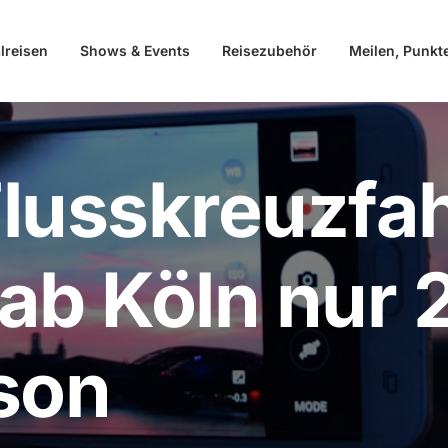
lreisen
Shows & Events
Reisezubehör
Meilen, Punkt
lusskreuzfah
ab Köln nur
son