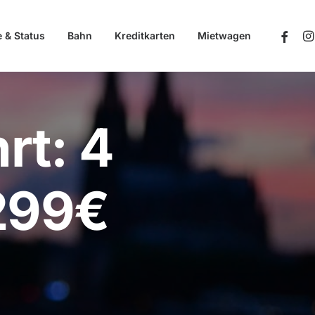
e & Status
Bahn
Kreditkarten
Mietwagen
rt: 4
 299€