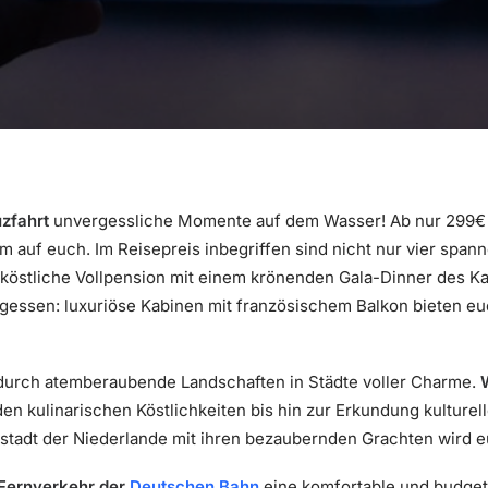
zfahrt
unvergessliche Momente auf dem Wasser! Ab nur 299€ p
 auf euch. Im Reisepreis inbegriffen sind nicht nur vier span
köstliche Vollpension mit einem krönenden Gala-Dinner des Ka
gessen: luxuriöse Kabinen mit französischem Balkon bieten eu
durch atemberaubende Landschaften in Städte voller Charme.
en kulinarischen Köstlichkeiten bis hin zur Erkundung kulturel
tadt der Niederlande mit ihren bezaubernden Grachten wird e
Fernverkehr der
Deutschen Bahn
eine komfortable und budget