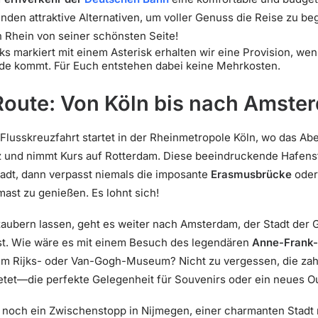
inden attraktive Alternativen, um voller Genuss die Reise zu be
 Rhein von seiner schönsten Seite!
ks markiert mit einem Asterisk erhalten wir eine Provision, we
de kommt. Für Euch entstehen dabei keine Mehrkosten.
Route: Von Köln bis nach Amste
Flusskreuzfahrt startet in der Rheinmetropole Köln, wo das A
tz und nimmt Kurs auf Rotterdam. Diese beeindruckende Hafenst
Stadt, dann verpasst niemals die imposante
Erasmusbrücke
oder 
ast zu genießen. Es lohnt sich!
aubern lassen, geht es weiter nach Amsterdam, der Stadt der G
st. Wie wäre es mit einem Besuch des legendären
Anne-Frank
 Rijks- oder Van-Gogh-Museum? Nicht zu vergessen, die zah
tet—die perfekte Gelegenheit für Souvenirs oder ein neues Out
t noch ein Zwischenstopp in Nijmegen, einer charmanten Stadt