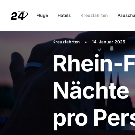
Flüge
Hotels
Kreuzfahrten
Pauscha
Kreuzfahrten
•
14. Januar 2025
Rhein-F
Nächte 
pro Per