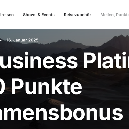
lreisen
Shows & Events
Reisezubehör
Meilen, Punkt
•
16. Januar 2025
siness Plat
0 Punkte
mmensbonus