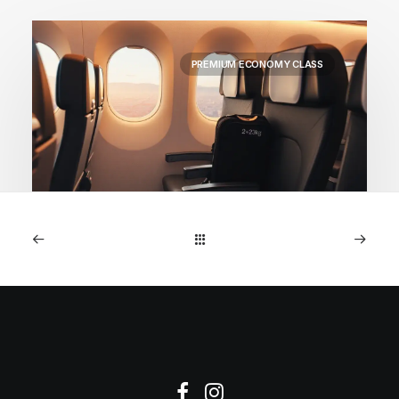
PREMIUM ECONOMY CLASS
1. Mai 2026
WestJet Premium
Economy Kanada-Seoul
€522