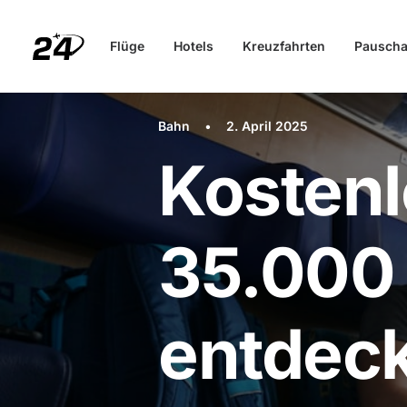
Flüge
Hotels
Kreuzfahrten
Pauscha
Bahn
•
2. April 2025
Kostenl
35.000 
entdec