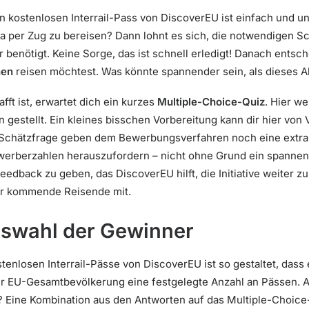
kostenlosen Interrail-Pass von DiscoverEU ist einfach und unk
opa per Zug zu bereisen? Dann lohnt es sich, die notwendigen S
r benötigt. Keine Sorge, das ist schnell erledigt! Danach entsch
nen
reisen möchtest. Was könnte spannender sein, als dieses A
ft ist, erwartet dich ein kurzes
Multiple-Choice-Quiz
. Hier w
n gestellt. Ein kleines bisschen Vorbereitung kann dir hier von 
 Schätzfrage geben dem Bewerbungsverfahren noch eine extra 
ewerberzahlen herauszufordern – nicht ohne Grund ein spanne
Feedback zu geben, das DiscoverEU hilft, die Initiative weiter z
für kommende Reisende mit.
uswahl der Gewinner
enlosen Interrail-Pässe von DiscoverEU ist so gestaltet, dass e
zur EU-Gesamtbevölkerung eine festgelegte Anzahl an Pässen. A
? Eine Kombination aus den Antworten auf das Multiple-Choice