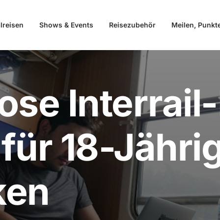
lreisen
Shows & Events
Reisezubehör
Meilen, Punkt
ose Interrail
für 18-Jähri
ken