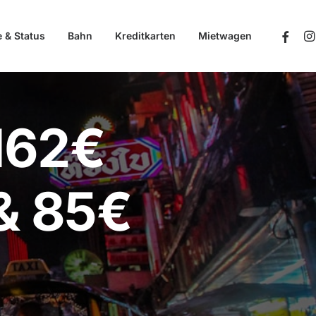
e & Status
Bahn
Kreditkarten
Mietwagen
162€
 & 85€