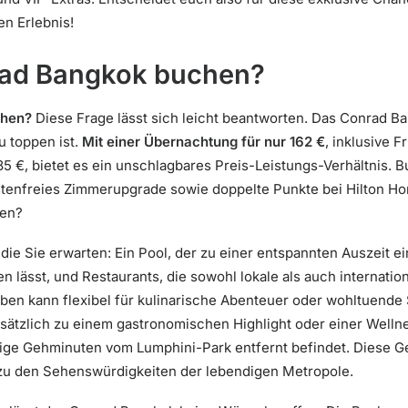
n Erlebnis!
ad Bangkok buchen?
chen?
Diese Frage lässt sich leicht beantworten. Das Conrad Ba
u toppen ist.
Mit einer Übernachtung für nur 162 €
, inklusive 
5 €, bietet es ein unschlagbares Preis-Leistungs-Verhältnis. 
tenfreies Zimmerupgrade sowie doppelte Punkte bei Hilton Hono
den?
 die Sie erwarten: Ein Pool, der zu einer entspannten Auszeit ei
n lässt, und Restaurants, die sowohl lokale als auch internati
ben kann flexibel für kulinarische Abenteuer oder wohltuend
usätzlich zu einem gastronomischen Highlight oder einer Welln
ige Gehminuten vom Lumphini-Park entfernt befindet. Diese Ge
zu den Sehenswürdigkeiten der lebendigen Metropole.