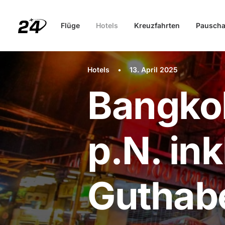
Flüge
Hotels
Kreuzfahrten
Pauscha
Hotels
•
13. April 2025
Bangko
p.N. in
Guthab