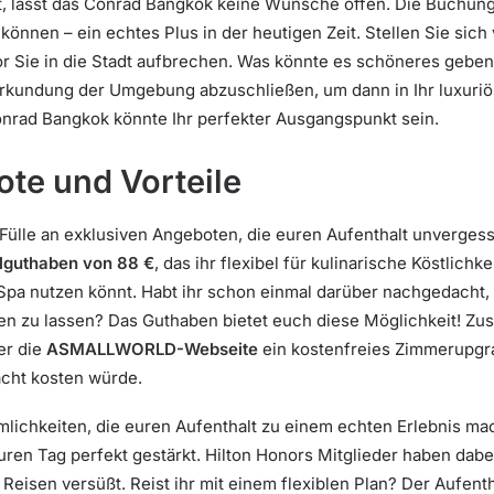
, lässt das Conrad Bangkok keine Wünsche offen. Die Buchung is
önnen – ein echtes Plus in der heutigen Zeit. Stellen Sie sich v
r Sie in die Stadt aufbrechen. Was könnte es schöneres geben
Erkundung der Umgebung abzuschließen, um dann in Ihr luxur
onrad Bangkok könnte Ihr perfekter Ausgangspunkt sein.
te und Vorteile
 Fülle an exklusiven Angeboten, die euren Aufenthalt unverges
lguthaben von 88 €
, das ihr flexibel für kulinarische Köstlich
a nutzen könnt. Habt ihr schon einmal darüber nachgedacht, 
gen zu lassen? Das Guthaben bietet euch diese Möglichkeit! Zus
er die
ASMALLWORLD-Webseite
ein kostenfreies Zimmerupgrad
acht kosten würde.
ichkeiten, die euren Aufenthalt zu einem echten Erlebnis mach
euren Tag perfekt gestärkt. Hilton Honors Mitglieder haben dab
Reisen versüßt. Reist ihr mit einem flexiblen Plan? Der Aufent