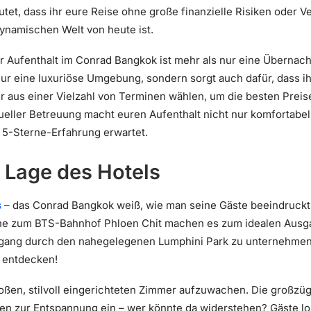
utet, dass ihr eure Reise ohne große finanzielle Risiken oder V
dynamischen Welt von heute ist.
 Aufenthalt im Conrad Bangkok ist mehr als nur eine Übernacht
ur eine luxuriöse Umgebung, sondern sorgt auch dafür, dass ihr
r aus einer Vielzahl von Terminen wählen, um die besten Prei
idueller Betreuung macht euren Aufenthalt nicht nur komfortabe
 5-Sterne-Erfahrung erwartet.
 Lage des Hotels
s
– das Conrad Bangkok weiß, wie man seine Gäste beeindruckt
ähe zum BTS-Bahnhof Phloen Chit machen es zum idealen Ausg
gang durch den nahegelegenen Lumphini Park zu unternehmen 
 entdecken!
großen, stilvoll eingerichteten Zimmer aufzuwachen. Die großzü
en zur Entspannung ein – wer könnte da widerstehen? Gäste 