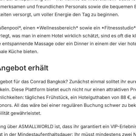
fmerksamen und freundlichen Personals sowie die bequemen Be
keiten versorgt, um voller Energie den Tag zu beginnen.
ßenpool*, einen *Wellnessbereich* sowie ein *Fitnessstudio* –
gt, was man in einem Hotel wirklich schätzt, sind es oft die kl
e entspannende Massage oder ein Dinner in einem der vier hot
nale Küche bieten.
ngebot erhält
gebot für das Conrad Bangkok? Zunächst einmal solltet ihr eu
eln. Diese Plattform bietet euch nicht nur einen attraktiven P
lichkeiten: tägliches Frühstück, ein Hotelguthaben von 88 €,
Honors. All das wäre bei einer regulären Buchung schwer zu b
lität gewährleistet.
hung über ASMALLWORLD ist, dass ihr garantiert ein VIP-Erlebni
t in der Mindestaufenthaltsdauer: Ihr müsst mindestens zwei