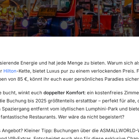
lsierende Energie und hat jede Menge zu bieten. Warum sich a
er
Hilton
-Kette, bietet Luxus pur zu einem verlockenden Preis. F
n von 85 €, könnt ihr euch euer persönliches Paradies sichern
e bucht, winkt euch
doppelter Komfort
: ein kostenfreies Zimm
die Buchung bis 2025 größtenteils erstattbar – perfekt für alle,
en Spaziergang entfernt vom idyllischen Lumphini-Park und biete
antastische Restaurants. Wer wäre da nicht begeistert?
es Angebot? Kleiner Tipp: Buchungen über die ASMALLWORLD-
d VIP-Extras. Entscheidet euch also für diese exklusive Chan