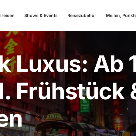
lreisen
Shows & Events
Reisezubehör
Meilen, Punkt
k Luxus: Ab 
kl. Frühstück
en