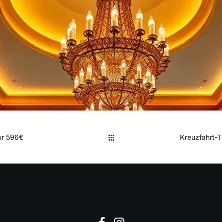
ur 596€
Kreuzfahrt-