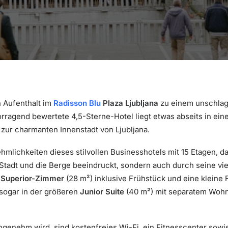
n Aufenthalt im
Radisson Blu
Plaza Ljubljana
zu einem unschlag
orragend bewertete 4,5-Sterne-Hotel liegt etwas abseits in ei
zur charmanten Innenstadt von Ljubljana.
lichkeiten dieses stilvollen Businesshotels mit 15 Etagen, da
tadt und die Berge beeindruckt, sondern auch durch seine viel
s
Superior-Zimmer
(28 m²) inklusive Frühstück und eine klein
 sogar in der größeren
Junior Suite
(40 m²) mit separatem Wohn
ngenehm wird, sind kostenfreies Wi-Fi, ein Fitnesscenter sowi