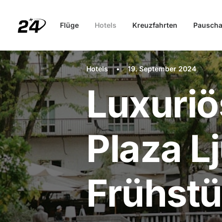
Flüge
Hotels
Kreuzfahrten
Pauscha
Hotels
•
19. September 2024
Luxuriö
Plaza Lj
Frühst