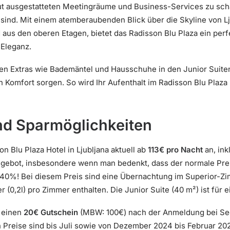
t ausgestatteten Meetingräume und Business-Services zu schät
sind. Mit einem atemberaubenden Blick über die Skyline von L
aus den oberen Etagen, bietet das Radisson Blu Plaza ein pe
 Eleganz.
n Extras wie Bademäntel und Hausschuhe in den Junior Suiten,
n Komfort sorgen. So wird Ihr Aufenthalt im Radisson Blu Plaza
nd Sparmöglichkeiten
n Blu Plaza Hotel in Ljubljana aktuell ab
113€ pro Nacht
an, ink
Angebot, insbesondere wenn man bedenkt, dass der normale Prei
s 40%! Bei diesem Preis sind eine Übernachtung im Superior-Zi
(0,2l) pro Zimmer enthalten. Die Junior Suite (40 m²) ist für 
n einen
20€ Gutschein
(MBW: 100€) nach der Anmeldung bei Se
en Preise sind bis Juli sowie von Dezember 2024 bis Februar 20