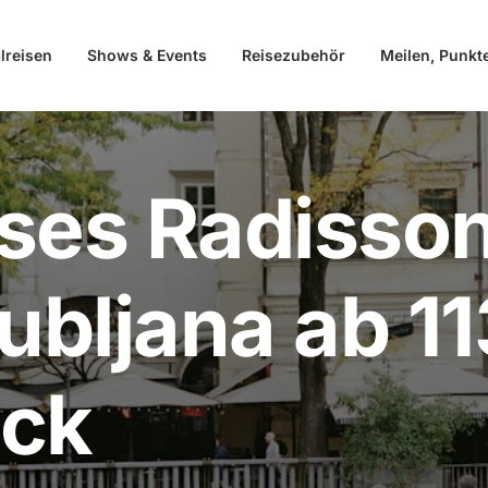
lreisen
Shows & Events
Reisezubehör
Meilen, Punkt
ses Radisson
ubljana ab 11
ück