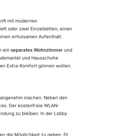
unft mit modernen
Bett oder zwei Einzelbetten, einen
einen erholsamen Aufenthalt.
h ein
separates Wohnzimmer
und
r Bademantel und Hausschuhe
chen Extra-Komfort gönnen wollen.
ers angenehm machen. Neben den
ices. Der kostenfreie WLAN-
indung zu bleiben. In der Lobby
en die Möglichkeit zu geben, fit