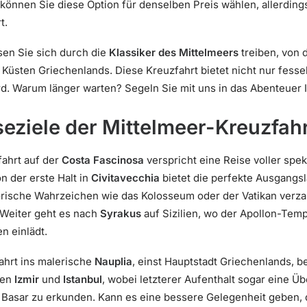
können Sie diese Option für denselben Preis wählen, allerding
t.
ssen Sie sich durch die
Klassiker des Mittelmeers
treiben, von 
n Küsten Griechenlands. Diese Kreuzfahrt bietet nicht nur fess
d. Warum länger warten? Segeln Sie mit uns in das Abenteuer 
eziele der Mittelmeer-Kreuzfah
ahrt auf der
Costa Fascinosa
verspricht eine Reise voller spek
n der erste Halt in
Civitavecchia
bietet die perfekte Ausgangs
torische Wahrzeichen wie das Kolosseum oder der Vatikan verz
Weiter geht es nach
Syrakus
auf Sizilien, wo der Apollon-Temp
n einlädt.
ahrt ins malerische
Nauplia
, einst Hauptstadt Griechenlands, b
len
Izmir
und
Istanbul
, wobei letzterer Aufenthalt sogar eine Ü
asar zu erkunden. Kann es eine bessere Gelegenheit geben, di