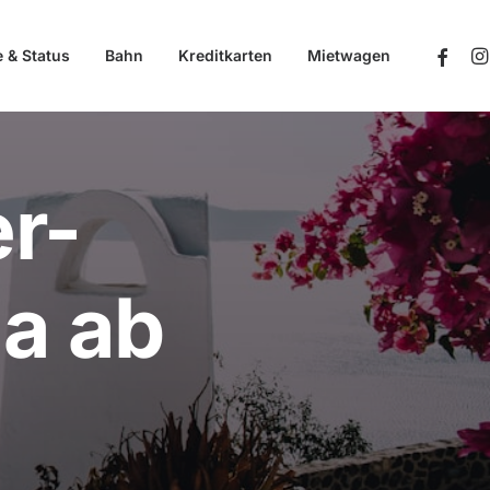
e & Status
Bahn
Kreditkarten
Mietwagen
r-
a ab