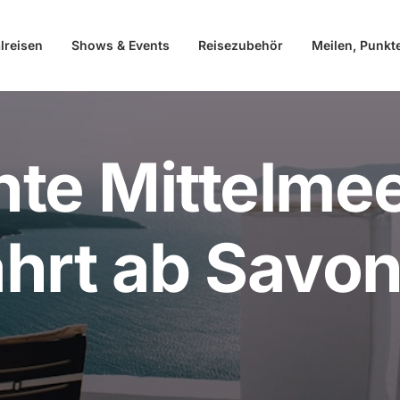
lreisen
Shows & Events
Reisezubehör
Meilen, Punkt
te Mittelmee
hrt ab Savon