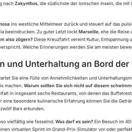
eg nach
Zakynthos
, die südlichste der Ionischen Inseln, die mit
inosa
ins westliche Mittelmeer zurück und steuert auf das pul
lia beeindrucken. Zu guter Letzt lockt
Marseille
, ehe die Reise
m also zögern?
Diese Kreuzfahrt vereint Kultur, Entspannung 
erspricht. Welche Erinnerungen werden Sie am meisten bew
n und Unterhaltung an Bord der
artet Sie eine Fülle von Annehmlichkeiten und Unterhaltungsmö
nis machen.
Warum sollten Sie sich nicht auf diesem schwim
elfalt in insgesamt sechs Restaurants, von denen das Buffetres
Für eine besondere kulinarische Erfahrung können Sie die Geträ
 zwölf Bars erkunden.
so vielfältig wie fesselnd.
Was darf es sein?
Ein Besuch im 4D-
einen virtuellen Sprint im Grand-Prix-Simulator vor oder perfe