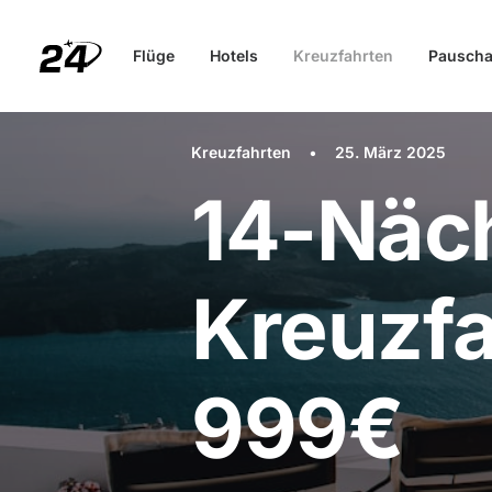
Flüge
Hotels
Kreuzfahrten
Pauscha
Kreuzfahrten
•
25. März 2025
14-Näch
Kreuzfa
999€