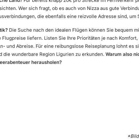
sche Land?
Für bereits knapp 20€ pro Strecke im Fernverkehr p
chten. Wer sich fragt, ob es auch von Nizza aus gute Verbindu
sverbindungen, die ebenfalls eine reizvolle Adresse sind, um 
tik?
Die Suche nach den idealen Flügen können Sie bequem mit
 Flugpreise liefern. Listen Sie Ihre Prioritäten je nach Komfort
n- und Abreise. Für eine reibungslose Reiseplanung lohnt es sic
nd die wunderbare Region Ligurien zu erkunden.
Warum also nic
meerabenteuer herausholen?
*Bil