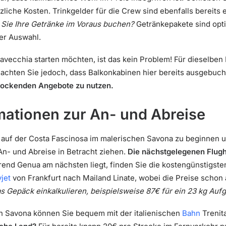
liche Kosten. Trinkgelder für die Crew sind ebenfalls bereits e
Sie Ihre Getränke im Voraus buchen?
Getränkepakete sind opti
der Auswahl.
vitavecchia starten möchten, ist das kein Problem! Für dieselbe
Beachten Sie jedoch, dass Balkonkabinen hier bereits ausgebuch
rlockenden Angebote zu nutzen.
mationen zur An- und Abreise
 auf der Costa Fascinosa im malerischen Savona zu beginnen u
An- und Abreise in Betracht ziehen.
Die nächstgelegenen Flughä
nd Genua am nächsten liegt, finden Sie die kostengünstigste
jet
von Frankfurt nach Mailand Linate, wobei die Preise schon
das Gepäck einkalkulieren, beispielsweise 87€ für ein 23 kg Au
ch Savona können Sie bequem mit der italienischen
Bahn
Trenita