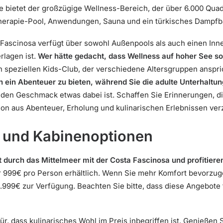
e bietet der großzügige Wellness-Bereich, der über 6.000 Quad
therapie-Pool, Anwendungen, Sauna und ein türkisches Dampfb
a Fascinosa verfügt über sowohl Außenpools als auch einen In
rlagen ist.
Wer hätte gedacht, dass Wellness auf hoher See s
n speziellen Kids-Club, der verschiedene Altersgruppen anspri
n ein Abenteuer zu bieten, während Sie die adulte Unterhaltu
jeden Geschmack etwas dabei ist. Schaffen Sie Erinnerungen, di
ion aus Abenteuer, Erholung und kulinarischen Erlebnissen ve
 und Kabinenoptionen
durch das Mittelmeer mit der Costa Fascinosa und profitieren
ur 999€ pro Person erhältlich. Wenn Sie mehr Komfort bevorzu
.999€ zur Verfügung. Beachten Sie bitte, dass diese Angebote f
ür, dass kulinarisches Wohl im Preis inbegriffen ist. Genießen 