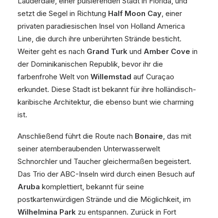
Lauderdale, einer pulsierenden Stadt in Florida, und
setzt die Segel in Richtung
Half Moon Cay
, einer
privaten paradiesischen Insel von Holland America
Line, die durch ihre unberührten Strände besticht.
Weiter geht es nach
Grand Turk
und
Amber Cove
in
der Dominikanischen Republik, bevor ihr die
farbenfrohe Welt von
Willemstad
auf Curaçao
erkundet. Diese Stadt ist bekannt für ihre holländisch-
karibische Architektur, die ebenso bunt wie charming
ist.
Anschließend führt die Route nach
Bonaire
, das mit
seiner atemberaubenden Unterwasserwelt
Schnorchler und Taucher gleichermaßen begeistert.
Das Trio der ABC-Inseln wird durch einen Besuch auf
Aruba
komplettiert, bekannt für seine
postkartenwürdigen Strände und die Möglichkeit, im
Wilhelmina Park
zu entspannen. Zurück in Fort