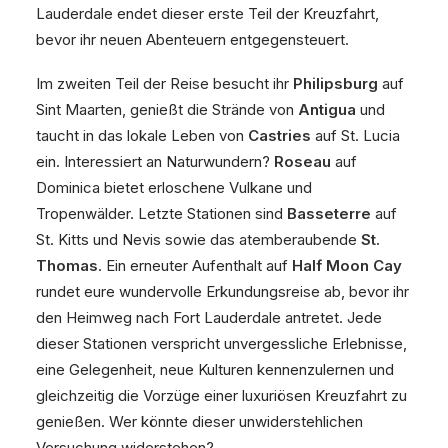
Lauderdale endet dieser erste Teil der Kreuzfahrt,
bevor ihr neuen Abenteuern entgegensteuert.
Im zweiten Teil der Reise besucht ihr
Philipsburg
auf
Sint Maarten, genießt die Strände von
Antigua
und
taucht in das lokale Leben von
Castries
auf St. Lucia
ein. Interessiert an Naturwundern?
Roseau
auf
Dominica bietet erloschene Vulkane und
Tropenwälder. Letzte Stationen sind
Basseterre
auf
St. Kitts und Nevis sowie das atemberaubende
St.
Thomas
. Ein erneuter Aufenthalt auf
Half Moon Cay
rundet eure wundervolle Erkundungsreise ab, bevor ihr
den Heimweg nach Fort Lauderdale antretet. Jede
dieser Stationen verspricht unvergessliche Erlebnisse,
eine Gelegenheit, neue Kulturen kennenzulernen und
gleichzeitig die Vorzüge einer luxuriösen Kreuzfahrt zu
genießen. Wer könnte dieser unwiderstehlichen
Versuchung widerstehen?