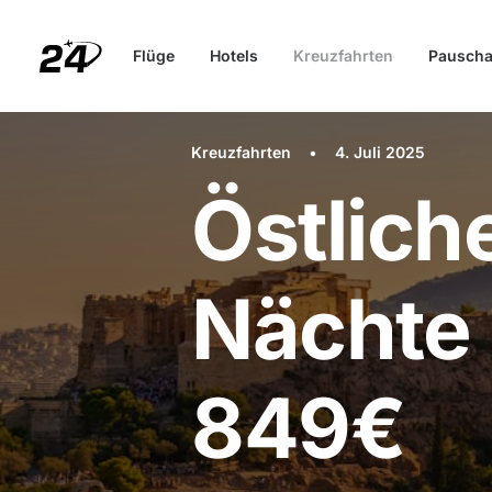
Flüge
Hotels
Kreuzfahrten
Pauscha
Kreuzfahrten
•
4. Juli 2025
Östlich
Nächte 
849€