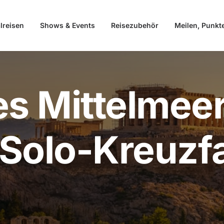
lreisen
Shows & Events
Reisezubehör
Meilen, Punkt
es Mittelmeer
Solo-Kreuzfa