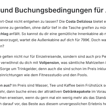
e und Buchungsbedingungen für 
ahrt-Deal nicht entgehen zu lassen? Die
Costa Deliziosa
bietet e
Sonne zu genießen, ohne dafür tief in die Tasche greifen zu m
chlag
anfällt. So kannst du dir eine gemütliche Innenkabine a
bevorzugst, wartet die Außenkabine auf dich für 799€. Doch war
en?
e gelten nicht nur für Einzelreisende, sondern sind auch pro P
 verwöhnst du dich mit
Vollpension
, was sämtliche Mahlzeiten 
 Sorge um Trinkgelder, denn auch die sind schon im Preis inklu
inrichtungen wie dem Fitnessstudio und den Pools.
en aus?
Im Preis sind Wasser, Tee und Kaffee beim Frühstück s
hr, dann buche eines der attraktiven
Getränkepakete
im Vorau
hen erweisen, wenn du gern mal ein wenig mehr als das Stan
ch darauf vor, das Beste aus diesem unvergesslichen Erlebnis h