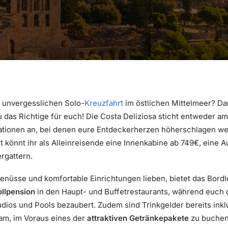
r unvergesslichen Solo-
Kreuzfahrt
im östlichen Mittelmeer? Da
das Richtige für euch! Die Costa Deliziosa sticht entweder am 
nationen an, bei denen eure Entdeckerherzen höherschlagen we
t könnt ihr als Alleinreisende eine Innenkabine ab 749€, eine
rgattern.
 Genüsse und komfortable Einrichtungen lieben, bietet das Bor
ollpension
in den Haupt- und Buffetrestaurants, während euch 
dios und Pools bezaubert. Zudem sind Trinkgelder bereits inklu
sam, im Voraus eines der
attraktiven Getränkepakete
zu buchen.