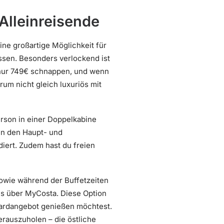
Alleinreisende
ine großartige Möglichkeit für
üssen. Besonders verlockend ist
b nur 749€ schnappen, und wenn
um nicht gleich luxuriös mit
erson in einer Doppelkabine
in den Haupt- und
diert. Zudem hast du freien
owie während der Buffetzeiten
s über MyCosta. Diese Option
dardangebot genießen möchtest.
erauszuholen – die östliche