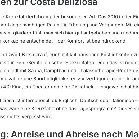
en zur Costa Deliziosa
ne Kreuzfahrterfahrung der besonderen Art. Das 2010 in der Fin
einer Länge mächtigen Raum für Erholung und Vergnügen. Mit 
wmitgliedern fühlt man sich hier gut aufgehoben und rundum v
alkonkabine entscheidet – der Komfort ist beeindruckend.
und zwölf Bars darauf, euch mit kulinarischen Köstlichkeiten 
ss für Genießer italienischer Spezialitäten. Doch das ist noch n
ich lädt mit Sauna, Dampfbad und Thalassotherapie-Pool zu 
nd zahlreiche Sportmöglichkeiten zur Verfügung, damit ihr au
in 4D-Kino, ein Theater und eine Diskothek – Langeweile hat hi
ziosa ist international, ob Englisch, Deutsch oder Italienisch 
was wäre eine Kreuzfahrt ohne das Tagesprogramm? Dieses st
ss nichts verpasst wird.
ng: Anreise und Abreise nach M