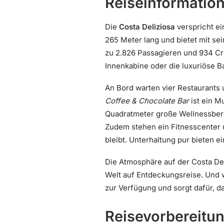
Reiseinformation
Die
Costa Deliziosa
verspricht ei
265 Meter lang und bietet mit s
zu 2.826 Passagieren und 934 Cre
Innenkabine oder die luxuriöse B
An Bord warten vier Restaurants 
Coffee & Chocolate Bar
ist ein Mu
Quadratmeter große Wellnessbere
Zudem stehen ein Fitnesscenter u
bleibt. Unterhaltung pur bieten e
Die Atmosphäre auf der Costa Deli
Welt auf Entdeckungsreise. Und 
zur Verfügung und sorgt dafür, da
Reisevorbereitu