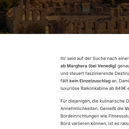
Ihr seid auf der Suche nach eine
ab Marghera (bei Venedig)
genau 
und steuert faszinierende Desti
fällt
kein Einzelzuschlag
an. Dami
luxuriöse Balkonkabine ab 849€ e
Für diejenigen, die kulinarische
Annehmlichkeiten. Genießt die
V
Bordeinrichtungen wie Fitnessstu
Bord variieren können, ist es rat