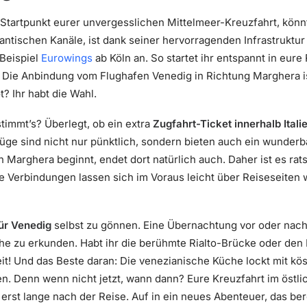
tartpunkt eurer unvergesslichen Mittelmeer-Kreuzfahrt, könnt
ntischen Kanäle, ist dank seiner hervorragenden Infrastruktur 
 Beispiel
Eurowings
ab Köln an. So startet ihr entspannt in eur
l: Die Anbindung vom Flughafen Venedig in Richtung Marghera is
t? Ihr habt die Wahl.
timmt’s? Überlegt, ob ein extra
Zugfahrt-Ticket innerhalb Itali
Züge sind nicht nur pünktlich, sondern bieten auch ein wunder
in Marghera beginnt, endet dort natürlich auch. Daher ist es ra
 Verbindungen lassen sich im Voraus leicht über Reiseseiten
für Venedig
selbst zu gönnen. Eine Übernachtung vor oder nach
uhe zu erkunden. Habt ihr die berühmte Rialto-Brücke oder de
heit! Und das Beste daran: Die venezianische Küche lockt mit kös
en. Denn wenn nicht jetzt, wann dann? Eure Kreuzfahrt im östli
erst lange nach der Reise. Auf in ein neues Abenteuer, das ber