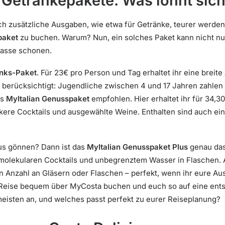
Getränkepakete: Was lohnt sic
h zusätzliche Ausgaben, wie etwa für Getränke, teurer werden. 
paket
zu buchen. Warum? Nun, ein solches Paket kann nicht nu
kasse schonen.
inks-Paket
. Für 23€ pro Person und Tag erhaltet ihr eine breit
berücksichtigt: Jugendliche zwischen 4 und 17 Jahren zahlen l
as
MyItalian Genusspaket
empfohlen. Hier erhaltet ihr für 34,3
ckere Cocktails und ausgewählte Weine. Enthalten sind auch ei
us gönnen? Dann ist das
MyItalian Genusspaket Plus
genau das
molekularen Cocktails und unbegrenztem Wasser in Flaschen. A
n Anzahl an Gläsern oder Flaschen – perfekt, wenn ihr eure Ausg
r Reise bequem über MyCosta buchen und euch so auf eine ents
eisten an, und welches passt perfekt zu eurer Reiseplanung?