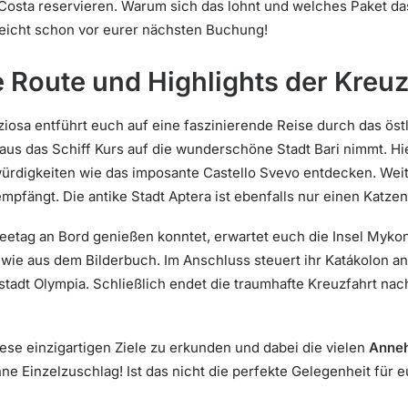
osta reservieren. Warum sich das lohnt und welches Paket das ri
lleicht schon vor eurer nächsten Buchung!
Route und Highlights der Kreuz
ziosa entführt euch auf eine faszinierende Reise durch das östl
us das Schiff Kurs auf die wunderschöne Stadt Bari nimmt. Hi
ürdigkeiten wie das imposante Castello Svevo entdecken. Weit
mpfängt. Die antike Stadt Aptera ist ebenfalls nur einen Katze
etag an Bord genießen konntet, erwartet euch die Insel Myko
wie aus dem Bilderbuch. Im Anschluss steuert ihr Katákolon a
stadt Olympia. Schließlich endet die traumhafte Kreuzfahrt na
iese einzigartigen Ziele zu erkunden und dabei die vielen
Anneh
hne Einzelzuschlag! Ist das nicht die perfekte Gelegenheit für 