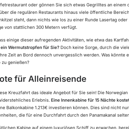
ffetrestaurant oder gönnen Sie sich etwas Gegrilltes an einem 
ber die regulären Restaurants hinaus viele öffentliche Berei
kitzel steht, dann nichts wie los zu einer Runde Lasertag oder
e von stattlichen 300 Metern verfügt.
dass einige dieser aufregenden Aktivitäten, wie etwa das Kartf
ein Wermutstropfen für Sie?
Doch keine Sorge, durch die viel
Ihre Zeit an Bord dennoch unvergesslich werden. Was könnte e
e zu genießen?
ote für Alleinreisende
ese Kreuzfahrt das ideale Angebot für Sie sein! Die Norwegian 
widerstehliches Erlebnis.
Eine Innenkabine für 15 Nächte koste
ne Balkonkabine 1.213€ investieren können. Dies sind nicht nu
nheiten, die für eine Durchfahrt durch den Panamakanal selten
emütlichen Kabine auf einem luxuriösen Schiff zu erwachen, ber