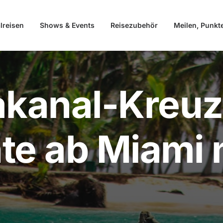
lreisen
Shows & Events
Reisezubehör
Meilen, Punkt
kanal-Kreuzf
te ab Miami 