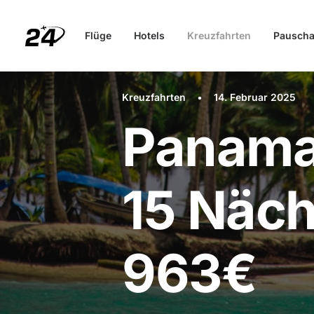
Flüge
Hotels
Kreuzfahrten
Pauscha
Kreuzfahrten
•
14. Februar 2025
Panama
15 Näch
963€