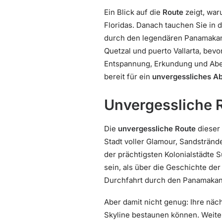
Ein Blick auf die
Route
zeigt, war
Floridas. Danach tauchen Sie in 
durch den legendären Panamakanal
Quetzal und puerto Vallarta, bevo
Entspannung, Erkundung und Aben
bereit für ein
unvergessliches A
Unvergessliche 
Die
unvergessliche Route
dieser 
Stadt voller Glamour, Sandstrände
der prächtigsten Kolonialstädte 
sein, als über die Geschichte de
Durchfahrt durch den Panamakana
Aber damit nicht genug: Ihre näch
Skyline bestaunen können. Weiter