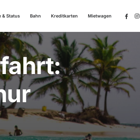
e & Status
Bahn
Kreditkarten
Mietwagen
ahrt:
nur