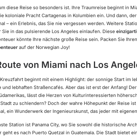
um diese Reise so besonders ist. Ihre Traumreise beginnt in M
die koloniale Pracht Cartagenas in Kolumbien ein. Und dann, de
 – ein Erlebnis, das Sie nie vergessen werden. Weitere Stati
r Sie in das pulsierende Los Angeles einlaufen. Diese
einzigart
teuer könnte Ihre nächste große Reise sein. Packen Sie Ihren
benteuer
auf der Norwegian Joy!
Route von Miami nach Los Angel
Kreuzfahrt beginnt mit einem Highlight: der sonnige Start im le
 und lebhaften Straßencafés. Aber das ist erst der Anfang! Der
Südamerikas, lässt die Herzen von Kulturinteressierten höher
r Stadt zu schlendern? Doch der wahre Höhepunkt der Reise ist 
l, ein Wunderwerk der Ingenieurskunst, das jeder mit eigene
ste Station ist Panama City, wo Sie sowohl die historische Arc
 geht es nach Puerto Quetzal in Guatemala. Die Stadt bietet e