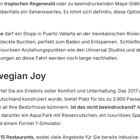
en
tropischen Regenwald
oder zu beeindruckenden Maya-Stätt
t ebenfalls ein Sehenswertes. Es lohnt sich definitiv, diese Opt
se
darf ein Stopp in Puerto Vallarta an der mexikanischen Riviera
steckte Buchten, perfekt zum Baden und Entspannen. Schließlic
amourösen Anziehungspunkten wie den Universal Studios und dem
erungen an diese Fahrt werden noch lange nachhallen.
wegian Joy
et Sie ein Erlebnis voller Komfort und Unterhaltung. Das 2017 
schland konstruiert wurde, bietet Platz für bis zu 3.900 Pass
um all Ihre Bedürfnisse kümmern.
Ist das nicht beeindruckend?
A
 darunter ein Aqua Park mit Riesenrutschen, ein luxuriöses Spa
d einem Formel 1-Simulator.
n
15 Restaurants
, wobei viele Angebote für Sie bereits inklusive