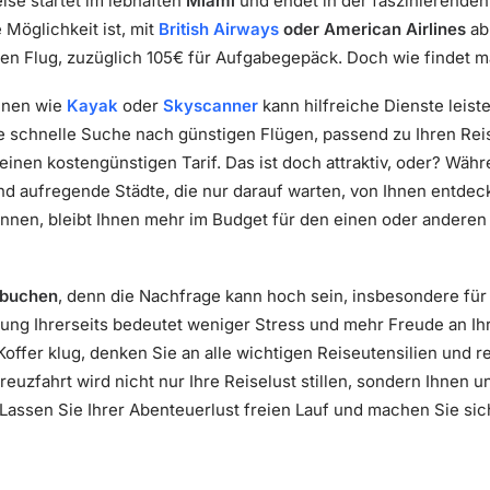
se startet im lebhaften
Miami
und endet in der faszinierende
 Möglichkeit ist, mit
British Airways
oder American Airlines
ab
den Flug, zuzüglich 105€ für Aufgabegepäck. Doch wie findet 
inen wie
Kayak
oder
Skyscanner
kann hilfreiche Dienste leist
 schnelle Suche nach günstigen Flügen, passend zu Ihren Reis
 einen kostengünstigen Tarif. Das ist doch attraktiv, oder? Wäh
 aufregende Städte, die nur darauf warten, von Ihnen entdeckt
nnen, bleibt Ihnen mehr im Budget für den einen oder anderen l
u buchen
, denn die Nachfrage kann hoch sein, insbesondere fü
ng Ihrerseits bedeutet weniger Stress und mehr Freude an Ihre
ffer klug, denken Sie an alle wichtigen Reiseutensilien und re
uzfahrt wird nicht nur Ihre Reiselust stillen, sondern Ihnen 
assen Sie Ihrer Abenteuerlust freien Lauf und machen Sie sich